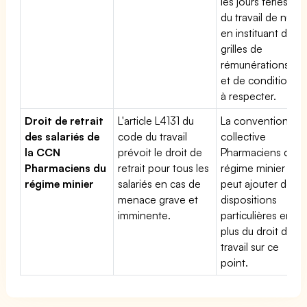
les jours fériés,
du travail de nuit
en instituant des
grilles de
rémunérations
et de conditions
à respecter.
Droit de retrait
L'article L4131 du
La convention
des salariés de
code du travail
collective
la CCN
prévoit le droit de
Pharmaciens du
Pharmaciens du
retrait pour tous les
régime minier
régime minier
salariés en cas de
peut ajouter des
menace grave et
dispositions
imminente.
particulières en
plus du droit du
travail sur ce
point.