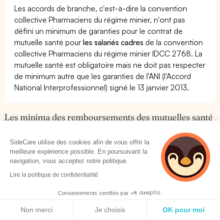
Les accords de branche, c'est-à-dire la convention
collective Pharmaciens du régime minier, n'ont pas
défini un minimum de garanties pour le contrat de
mutuelle santé pour
les salariés cadres
de la convention
collective Pharmaciens du régime minier IDCC 2768. La
mutuelle santé est obligatoire mais ne doit pas respecter
de minimum autre que les garanties de l'ANI (l'Accord
National Interprofessionnel) signé le 13 janvier 2013.
Les minima des remboursements des mutuelles santé
prévus par Pharmaciens du régime minier
SideCare utilise des cookies afin de vous offrir la
Les conventions collectives imposent la plupart du
meilleure expérience possible. En poursuivant la
navigation, vous acceptez notre politique.
temps des minima de remboursement des mutuelles
santé collectives qui vont
au-delà du code du travail
Lire la politique de confidentialité
(minimum ANI)
.
Consentements certifiés par
Avant de choisir une mutuelle collective pour les salariés
Politique de cookies
de votre entreprise, il est important de connaître
les
Non merci
Je choisis
OK pour moi
seuils de remboursement
de la convention Pharmaciens