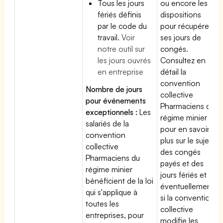
Tous les jours
ou encore les
fériés définis
dispositions
par le code du
pour récupérer
travail.
Voir
ses jours de
notre outil sur
congés.
les jours ouvrés
Consultez en
en entreprise
détail la
convention
Nombre de jours
collective
pour événements
Pharmaciens du
exceptionnels :
Les
régime minier
salariés de la
pour en savoir
convention
plus sur le sujet
collective
des congés
Pharmaciens du
payés et des
régime minier
jours fériés et
bénéficient de la loi
éventuellement
qui s'applique à
si la convention
toutes les
collective
entreprises, pour
modifie les