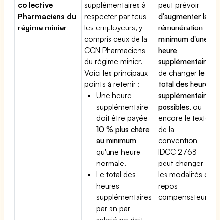
collective
supplémentaires à
peut prévoir
Pharmaciens du
respecter par tous
d'augmenter la
régime minier
les employeurs, y
rémunération
compris ceux de la
minimum d'une
CCN Pharmaciens
heure
du régime minier.
supplémentaire
,
Voici les principaux
de changer
le
points à retenir :
total des heures
Une heure
supplémentaires
supplémentaire
possibles
, ou
doit être payée
encore le texte
10 % plus chère
de la
au minimum
convention
qu'une heure
IDCC 2768
normale.
peut changer
Le total des
les modalités du
heures
repos
supplémentaires
compensateur.
par an par
salarié ne doit