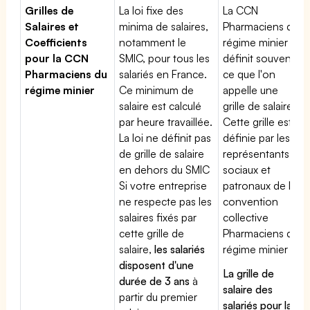
Grilles de
La loi fixe des
La CCN
Salaires et
minima de salaires,
Pharmaciens du
Coefficients
notamment le
régime minier
pour la CCN
SMIC, pour tous les
définit souvent
Pharmaciens du
salariés en France.
ce que l'on
régime minier
Ce minimum de
appelle une
salaire est calculé
grille de salaires.
par heure travaillée.
Cette grille est
La loi ne définit pas
définie par les
de grille de salaire
représentants
en dehors du SMIC
sociaux et
Si votre entreprise
patronaux de la
ne respecte pas les
convention
salaires fixés par
collective
cette grille de
Pharmaciens du
salaire,
les salariés
régime minier
disposent d'une
La grille de
durée de 3 ans
à
salaire des
partir du premier
salariés pour la