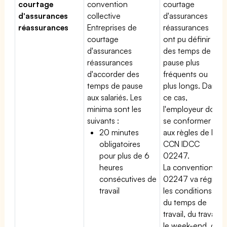
courtage
convention
courtage
d'assurances
collective
d'assurances
réassurances
Entreprises de
réassurances
courtage
ont pu définir
d'assurances
des temps de
réassurances
pause plus
d'accorder des
fréquents ou
temps de pause
plus longs. Dans
aux salariés. Les
ce cas,
minima sont les
l'employeur doit
suivants :
se conformer
20 minutes
aux règles de la
obligatoires
CCN IDCC
pour plus de 6
02247.
heures
La convention
consécutives de
02247 va régir
travail
les conditions
du temps de
travail, du travail
le week-end, du