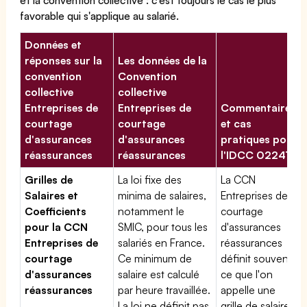
favorable qui s'applique au salarié.
Données et
réponses sur la
Les données de la
convention
Convention
collective
collective
Entreprises de
Entreprises de
Commentaires
courtage
courtage
et cas
d'assurances
d'assurances
pratiques pour
réassurances
réassurances
l'IDCC 02247
Grilles de
La loi fixe des
La CCN
Salaires et
minima de salaires,
Entreprises de
Coefficients
notamment le
courtage
pour la CCN
SMIC, pour tous les
d'assurances
Entreprises de
salariés en France.
réassurances
courtage
Ce minimum de
définit souvent
d'assurances
salaire est calculé
ce que l'on
réassurances
par heure travaillée.
appelle une
La loi ne définit pas
grille de salaires.