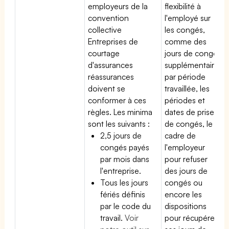
employeurs de la
flexibilité à
convention
l'employé sur
collective
les congés,
Entreprises de
comme des
courtage
jours de congé
d'assurances
supplémentaires
réassurances
par période
doivent se
travaillée, les
conformer à ces
périodes et
règles. Les minima
dates de prise
sont les suivants :
de congés, le
2,5 jours de
cadre de
congés payés
l'employeur
par mois dans
pour refuser
l'entreprise.
des jours de
Tous les jours
congés ou
fériés définis
encore les
par le code du
dispositions
travail.
Voir
pour récupérer