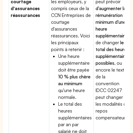
courtage
les employeurs, y
peut prévoir
d'assurances
compris ceux de la
d'augmenter la
réassurances
CCN Entreprises de
rémunération
courtage
minimum d'une
d'assurances
heure
réassurances. Voici
supplémentaire
,
les principaux
de changer
le
points à retenir :
total des heures
Une heure
supplémentaires
supplémentaire
possibles
, ou
doit être payée
encore le texte
10 % plus chère
de la
au minimum
convention
qu'une heure
IDCC 02247
normale.
peut changer
Le total des
les modalités du
heures
repos
supplémentaires
compensateur.
par an par
salarié ne doit