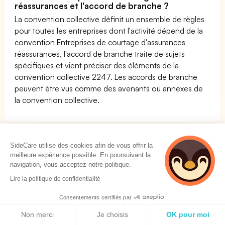
réassurances et l'accord de branche ?
La convention collective définit un ensemble de règles
pour toutes les entreprises dont l'activité dépend de la
convention Entreprises de courtage d'assurances
réassurances, l'accord de branche traite de sujets
spécifiques et vient préciser des éléments de la
convention collective 2247. Les accords de branche
peuvent être vus comme des avenants ou annexes de
la convention collective.
Nombre d'entreprises et d'employés dans la
SideCare utilise des cookies afin de vous offrir la
convention collective nationale Entreprises de
meilleure expérience possible. En poursuivant la
courtage d'assurances réassurances
navigation, vous acceptez notre politique.
Lire la politique de confidentialité
Le nombre d'employés dépendant de la convention
Consentements certifiés par
collective Entreprises de courtage d'assurances
Politique de cookies
réassurances est de :
42400 employés en France
Non merci
Je choisis
OK pour moi
Le nombre d'entreprises dépendant de la convention