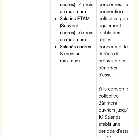
cadres) :
4 mois
concernés. La
au maximum
convention
Salariés ETAM
collective peut
(Souvent
également
cadres) :
6 mois
établir des
au maximum
règles
Salariés cadres :
concernant les
8 mois au
durées de
maximum
préavis de ces
périodes
d'essai.
Si la convention
collective
Bâtiment
ouvriers jusqu'à
10 Salariés
établit une
période d'essai