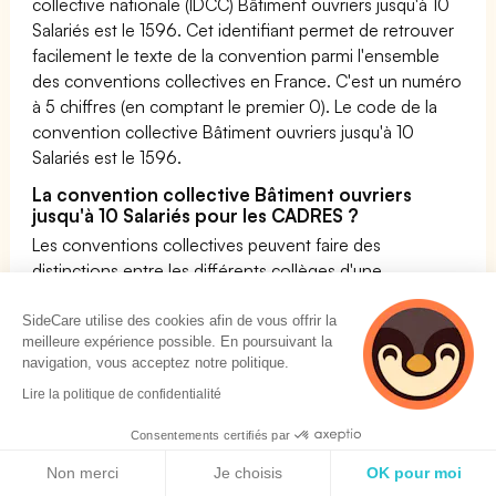
collective nationale (IDCC) Bâtiment ouvriers jusqu'à 10
Salariés est le 1596. Cet identifiant permet de retrouver
facilement le texte de la convention parmi l'ensemble
des conventions collectives en France. C'est un numéro
à 5 chiffres (en comptant le premier 0). Le code de la
convention collective Bâtiment ouvriers jusqu'à 10
Salariés est le 1596.
La convention collective Bâtiment ouvriers
jusqu'à 10 Salariés pour les CADRES ?
Les conventions collectives peuvent faire des
distinctions entre les différents collèges d'une
entreprise. Néanmoins, les conventions collectives ne
peuvent être que mieux-disantes que le code du travail.
SideCare utilise des cookies afin de vous offrir la
meilleure expérience possible. En poursuivant la
Ainsi, tous les cadres de la convention collective
navigation, vous acceptez notre politique.
Bâtiment ouvriers jusqu'à 10 Salariés doivent avoir une
Lire la politique de confidentialité
prévoyance d'au moins 1,5 % de la tranche A de leur
salaire brut rétabli (Attention sur ce dernier point, la
Consentements certifiés par
jurisprudence a évolué pour la CCN Bâtiment ouvriers
Politique de cookies
jusqu'à 10 Salariés, et vous pouvez désormais dans
Non merci
Je choisis
OK pour moi