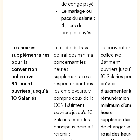
de congé payé
Le mariage ou
pacs du salarié :
4 jours de
congés payés
Les heures
Le code du travail
La convention
supplémentaires
définit des minima
collective
pour la
concernant les
Bâtiment
convention
heures
ouvriers jusqu'à
collective
supplémentaires à
10 Salariés peut
Bâtiment
respecter par tous
prévoir
ouvriers jusqu'à
les employeurs, y
d'augmenter la
10 Salariés
compris ceux de la
rémunération
CCN Bâtiment
minimum d'une
ouvriers jusqu'à 10
heure
Salariés. Voici les
supplémentaire
,
principaux points à
de changer
le
retenir :
total des heures