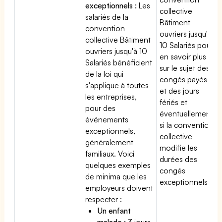
exceptionnels :
Les
collective
salariés de la
Bâtiment
convention
ouvriers jusqu'à
collective Bâtiment
10 Salariés pour
ouvriers jusqu'à 10
en savoir plus
Salariés bénéficient
sur le sujet des
de la loi qui
congés payés
s'applique à toutes
et des jours
les entreprises,
fériés et
pour des
éventuellement
événements
si la convention
exceptionnels,
collective
généralement
modifie les
familiaux. Voici
durées des
quelques exemples
congés
de minima que les
exceptionnels.
employeurs doivent
respecter :
Un enfant
malade :
3 jours