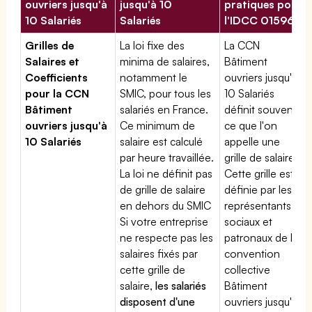
ouvriers jusqu'à
jusqu'à 10
pratiques pour
10 Salariés
Salariés
l'IDCC 01596
Grilles de
La loi fixe des
La CCN
Salaires et
minima de salaires,
Bâtiment
Coefficients
notamment le
ouvriers jusqu'à
pour la CCN
SMIC, pour tous les
10 Salariés
Bâtiment
salariés en France.
définit souvent
ouvriers jusqu'à
Ce minimum de
ce que l'on
10 Salariés
salaire est calculé
appelle une
par heure travaillée.
grille de salaires.
La loi ne définit pas
Cette grille est
de grille de salaire
définie par les
en dehors du SMIC
représentants
Si votre entreprise
sociaux et
ne respecte pas les
patronaux de la
salaires fixés par
convention
cette grille de
collective
salaire,
les salariés
Bâtiment
disposent d'une
ouvriers jusqu'à