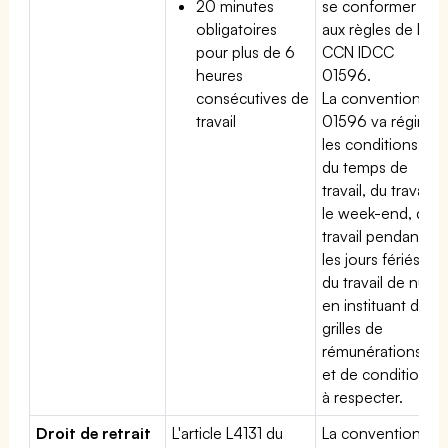
20 minutes
se conformer
obligatoires
aux règles de la
pour plus de 6
CCN IDCC
heures
01596.
consécutives de
La convention
travail
01596 va régir
les conditions
du temps de
travail, du travail
le week-end, du
travail pendant
les jours fériés,
du travail de nuit
en instituant des
grilles de
rémunérations
et de conditions
à respecter.
Droit de retrait
L'article L4131 du
La convention