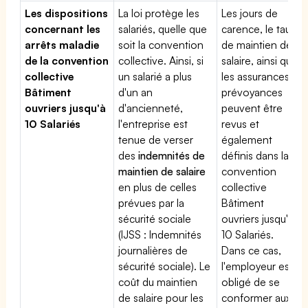
Les dispositions
La loi protège les
Les jours de
concernant les
salariés, quelle que
carence, le taux
arrêts maladie
soit la convention
de maintien de
de la convention
collective. Ainsi, si
salaire, ainsi que
collective
un salarié a plus
les assurances
Bâtiment
d'un an
prévoyances
ouvriers jusqu'à
d'ancienneté,
peuvent être
10 Salariés
l'entreprise est
revus et
tenue de verser
également
des
indemnités de
définis dans la
maintien de salaire
convention
en plus de celles
collective
prévues par la
Bâtiment
sécurité sociale
ouvriers jusqu'à
(IJSS : Indemnités
10 Salariés.
journalières de
Dans ce cas,
sécurité sociale). Le
l'employeur est
coût du maintien
obligé de se
de salaire pour les
conformer aux