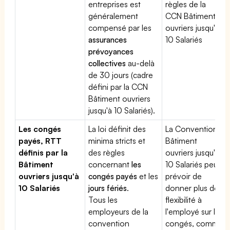
entreprises est
règles de la
généralement
CCN Bâtiment
compensé par les
ouvriers jusqu'à
assurances
10 Salariés
prévoyances
collectives
au-delà
de 30 jours (cadre
défini par la CCN
Bâtiment ouvriers
jusqu'à 10 Salariés).
Les congés
La loi définit des
La Convention
payés, RTT
minima stricts et
Bâtiment
définis par la
des règles
ouvriers jusqu'à
Bâtiment
concernant
les
10 Salariés peut
ouvriers jusqu'à
congés payés
et les
prévoir de
10 Salariés
jours fériés
.
donner plus de
Tous les
flexibilité à
employeurs de la
l'employé sur les
convention
congés, comme