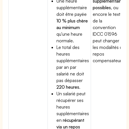
Une heure
supplémentaires
supplémentaire
possibles
, ou
doit être payée
encore le texte
10 % plus chère
de la
au minimum
convention
qu'une heure
IDCC 01596
normale.
peut changer
Le total des
les modalités du
heures
repos
supplémentaires
compensateur.
par an par
salarié ne doit
pas dépasser
220 heures
.
Un salarié peut
récupérer ses
heures
supplémentaires
en
récupérant
via un repos