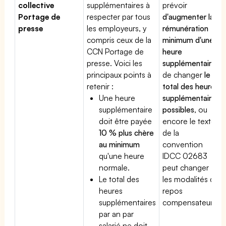
collective
supplémentaires à
prévoir
Portage de
respecter par tous
d'augmenter la
presse
les employeurs, y
rémunération
compris ceux de la
minimum d'une
CCN Portage de
heure
presse. Voici les
supplémentaire
,
principaux points à
de changer
le
retenir :
total des heures
Une heure
supplémentaires
supplémentaire
possibles
, ou
doit être payée
encore le texte
10 % plus chère
de la
au minimum
convention
qu'une heure
IDCC 02683
normale.
peut changer
Le total des
les modalités du
heures
repos
supplémentaires
compensateur.
par an par
salarié ne doit