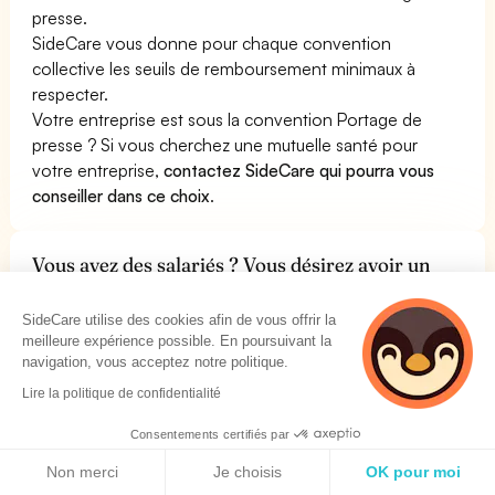
presse.
SideCare vous donne pour chaque convention
collective les seuils de remboursement minimaux à
respecter.
Votre entreprise est sous la convention Portage de
presse ? Si vous cherchez une mutuelle santé pour
votre entreprise,
contactez SideCare qui pourra vous
conseiller dans ce choix
.
Vous avez des salariés ? Vous désirez avoir un
système de gestion des salariés spécialement
conçu pour la convention collective Portage de
SideCare utilise des cookies afin de vous offrir la
presse ?
meilleure expérience possible. En poursuivant la
navigation, vous acceptez notre politique.
SideCare a conçu un
système de gestion des
ressources humaines (SIRH)
en partie créé pour la
Lire la politique de confidentialité
convention collective Portage de presse. Vous pouvez y
Consentements certifiés par
gérer les
onboarding, offboarding, absences et congés,
Politique de cookies
notes de frais, titres de transport, etc. de vos salariés.
Non merci
Je choisis
OK pour moi
Vous pouvez découvrir le SIRH gratuit de SideCare sur le