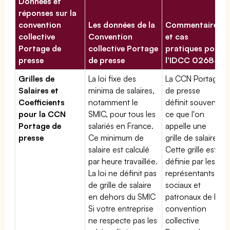
Données et
réponses sur la
convention
Les données de la
Commentaires
collective
Convention
et cas
Portage de
collective Portage
pratiques pour
presse
de presse
l'IDCC 02683
Grilles de
La loi fixe des
La CCN Portage
Salaires et
minima de salaires,
de presse
Coefficients
notamment le
définit souvent
pour la CCN
SMIC, pour tous les
ce que l'on
Portage de
salariés en France.
appelle une
presse
Ce minimum de
grille de salaires.
salaire est calculé
Cette grille est
par heure travaillée.
définie par les
La loi ne définit pas
représentants
de grille de salaire
sociaux et
en dehors du SMIC
patronaux de la
Si votre entreprise
convention
ne respecte pas les
collective