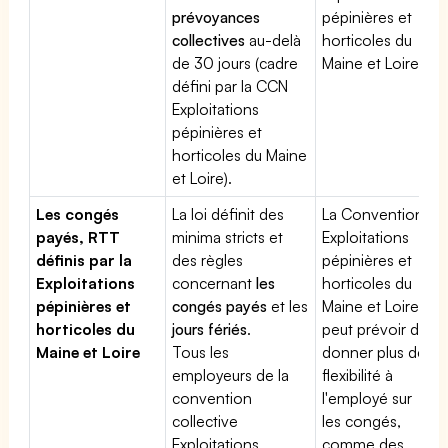
prévoyances
pépinières et
collectives
au-delà
horticoles du
de 30 jours (cadre
Maine et Loire
défini par la CCN
Exploitations
pépinières et
horticoles du Maine
et Loire).
Les congés
La loi définit des
La Convention
payés, RTT
minima stricts et
Exploitations
définis par la
des règles
pépinières et
Exploitations
concernant
les
horticoles du
pépinières et
congés payés
et les
Maine et Loire
horticoles du
jours fériés
.
peut prévoir de
Maine et Loire
Tous les
donner plus de
employeurs de la
flexibilité à
convention
l'employé sur
collective
les congés,
Exploitations
comme des