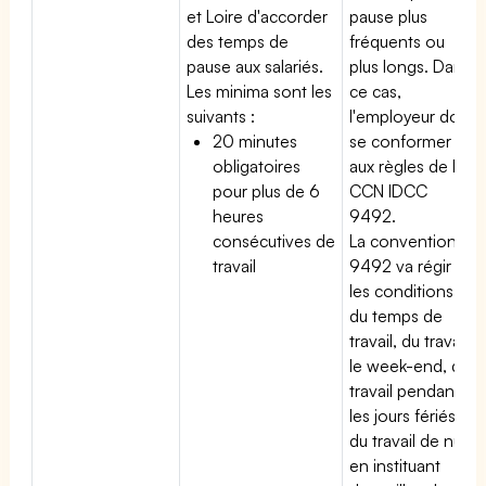
et Loire d'accorder
pause plus
des temps de
fréquents ou
pause aux salariés.
plus longs. Dans
Les minima sont les
ce cas,
suivants :
l'employeur doit
20 minutes
se conformer
obligatoires
aux règles de la
pour plus de 6
CCN IDCC
heures
9492.
consécutives de
La convention
travail
9492 va régir
les conditions
du temps de
travail, du travail
le week-end, du
travail pendant
les jours fériés,
du travail de nuit
en instituant