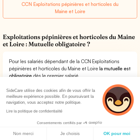
CCN Exploitations pépinières et horticoles du
Maine et Loire
Exploitations pépinières et horticoles du Maine
et Loire : Mutuelle obligatoire ?
Pour les salariés dépendant de la CCN Exploitations
pépinières et horticoles du Maine et Loire
la mutuelle est
obligatoire
dès le premier salarié.
Si la société est composée uniquement de dirigeants,
alors il n'y a pas d'obligation légale pour eux d'adhérer à
SideCare utilise des cookies afin de vous offrir la
meilleure expérience possible. En poursuivant la
la mutuelle de l'entreprise, même si les
mutuelles
navigation, vous acceptez notre politique.
collectives sont beaucoup plus avantageuses que les
mutuelles TNS
.
Lire la politique de confidentialité
Dès le premier salarié, en revanche, l'entreprise
Consentements certifiés par
dépendant de la convention collective Exploitations
Politique de cookies
pépinières et horticoles du Maine et Loire doit souscrire
Non merci
Je choisis
OK pour moi