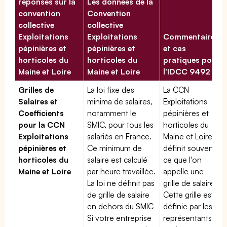
réponses sur la
Les données de la
convention
Convention
collective
collective
Exploitations
Exploitations
Commentaires
pépinières et
pépinières et
et cas
horticoles du
horticoles du
pratiques pour
Maine et Loire
Maine et Loire
l'IDCC 9492
Grilles de
La loi fixe des
La CCN
Salaires et
minima de salaires,
Exploitations
Coefficients
notamment le
pépinières et
pour la CCN
SMIC, pour tous les
horticoles du
Exploitations
salariés en France.
Maine et Loire
pépinières et
Ce minimum de
définit souvent
horticoles du
salaire est calculé
ce que l'on
Maine et Loire
par heure travaillée.
appelle une
La loi ne définit pas
grille de salaires.
de grille de salaire
Cette grille est
en dehors du SMIC
définie par les
Si votre entreprise
représentants