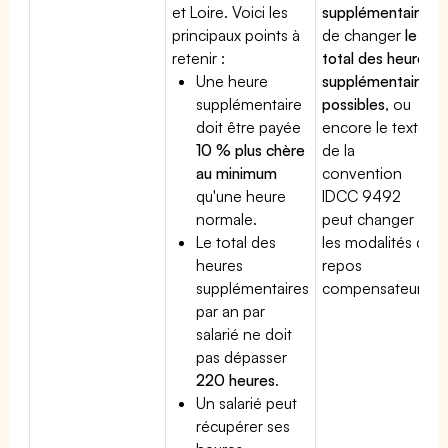
et Loire. Voici les
supplémentaire
,
principaux points à
de changer
le
retenir :
total des heures
Une heure
supplémentaires
supplémentaire
possibles
, ou
doit être payée
encore le texte
10 % plus chère
de la
au minimum
convention
qu'une heure
IDCC 9492
normale.
peut changer
Le total des
les modalités du
heures
repos
supplémentaires
compensateur.
par an par
salarié ne doit
pas dépasser
220 heures
.
Un salarié peut
récupérer ses