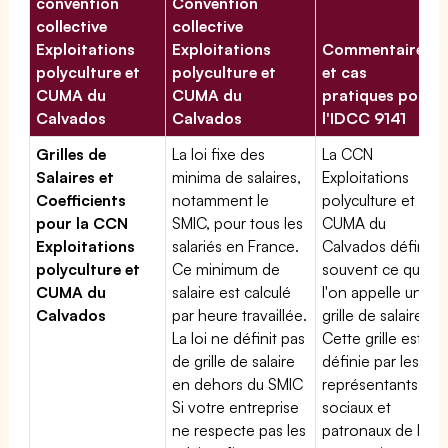
convention
Convention
collective
collective
Exploitations
Exploitations
Commentaires
polyculture et
polyculture et
et cas
CUMA du
CUMA du
pratiques pour
Calvados
Calvados
l'IDCC 9141
Grilles de
La loi fixe des
La CCN
Salaires et
minima de salaires,
Exploitations
Coefficients
notamment le
polyculture et
pour la CCN
SMIC, pour tous les
CUMA du
Exploitations
salariés en France.
Calvados définit
polyculture et
Ce minimum de
souvent ce que
CUMA du
salaire est calculé
l'on appelle une
Calvados
par heure travaillée.
grille de salaires.
La loi ne définit pas
Cette grille est
de grille de salaire
définie par les
en dehors du SMIC
représentants
Si votre entreprise
sociaux et
ne respecte pas les
patronaux de la