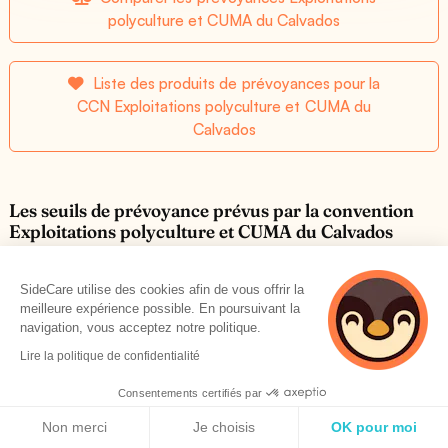
polyculture et CUMA du Calvados
Liste des produits de prévoyances pour la
CCN Exploitations polyculture et CUMA du
Calvados
Les seuils de prévoyance prévus par la convention
Exploitations polyculture et CUMA du Calvados
SideCare utilise des cookies afin de vous offrir la
Incapacité temporaire de travail
meilleure expérience possible. En poursuivant la
navigation, vous acceptez notre politique.
Incapacité Temporaire de Travail en % du Salaire Annuel
Lire la politique de confidentialité
Brut (indemnité journalière)
Consentements certifiés par
Voir plus
Politique de cookies
Non merci
Je choisis
OK pour moi