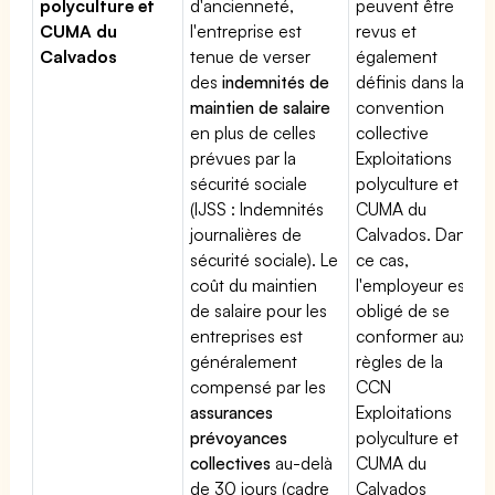
polyculture et
d'ancienneté,
peuvent être
CUMA du
l'entreprise est
revus et
Calvados
tenue de verser
également
des
indemnités de
définis dans la
maintien de salaire
convention
en plus de celles
collective
prévues par la
Exploitations
sécurité sociale
polyculture et
(IJSS : Indemnités
CUMA du
journalières de
Calvados. Dans
sécurité sociale). Le
ce cas,
coût du maintien
l'employeur est
de salaire pour les
obligé de se
entreprises est
conformer aux
généralement
règles de la
compensé par les
CCN
assurances
Exploitations
prévoyances
polyculture et
collectives
au-delà
CUMA du
de 30 jours (cadre
Calvados