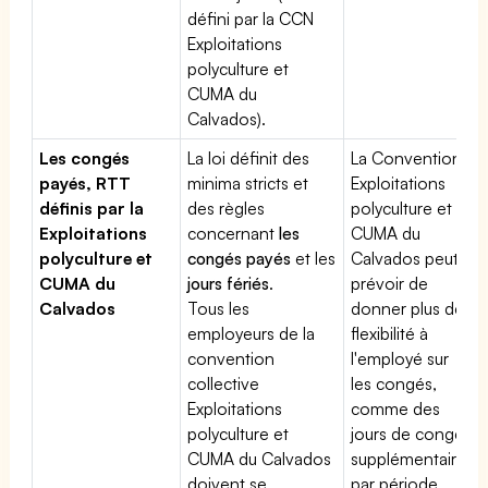
défini par la CCN
Exploitations
polyculture et
CUMA du
Calvados).
Les congés
La loi définit des
La Convention
payés, RTT
minima stricts et
Exploitations
définis par la
des règles
polyculture et
Exploitations
concernant
les
CUMA du
polyculture et
congés payés
et les
Calvados peut
CUMA du
jours fériés
.
prévoir de
Calvados
Tous les
donner plus de
employeurs de la
flexibilité à
convention
l'employé sur
collective
les congés,
Exploitations
comme des
polyculture et
jours de congé
CUMA du Calvados
supplémentaires
doivent se
par période