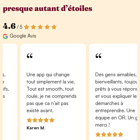
presque autant d’étoiles
4.6
/ 5
Google Avis
“
“
Une app qui change
Des gens aimables,
tout simplement la vie.
bienveillants, toujours
s,
Tout est smooth, tout
prêts à vous répondre
roule, je ne comprends
et vous expliquer les
pas que ca n’ait pas
démarches à
existé avant.
entreprendre. Une
équipe en OR. Un gran
merci !
Karen M.