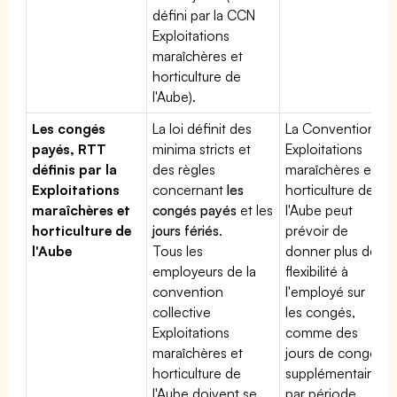
défini par la CCN
Exploitations
maraîchères et
horticulture de
l'Aube).
Les congés
La loi définit des
La Convention
payés, RTT
minima stricts et
Exploitations
définis par la
des règles
maraîchères et
Exploitations
concernant
les
horticulture de
maraîchères et
congés payés
et les
l'Aube peut
horticulture de
jours fériés
.
prévoir de
l'Aube
Tous les
donner plus de
employeurs de la
flexibilité à
convention
l'employé sur
collective
les congés,
Exploitations
comme des
maraîchères et
jours de congé
horticulture de
supplémentaires
l'Aube doivent se
par période