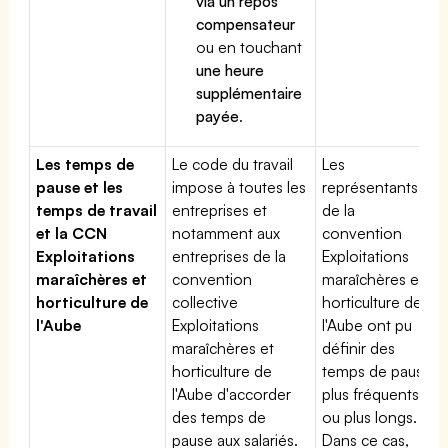
via un repos
compensateur
ou en touchant
une heure
supplémentaire
payée
.
Les temps de
Le code du travail
Les
pause et les
impose à toutes les
représentants
temps de travail
entreprises et
de la
et la CCN
notamment aux
convention
Exploitations
entreprises de la
Exploitations
maraîchères et
convention
maraîchères et
horticulture de
collective
horticulture de
l'Aube
Exploitations
l'Aube ont pu
maraîchères et
définir des
horticulture de
temps de pause
l'Aube d'accorder
plus fréquents
des temps de
ou plus longs.
pause aux salariés.
Dans ce cas,