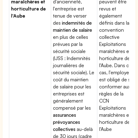
maraîchères et
d'ancienneté,
peuvent être
horticulture de
l'entreprise est
revus et
l'Aube
tenue de verser
également
des
indemnités de
définis dans la
maintien de salaire
convention
en plus de celles
collective
prévues par la
Exploitations
sécurité sociale
maraîchères et
(IJSS : Indemnités
horticulture de
journalières de
l'Aube. Dans ce
sécurité sociale). Le
cas, l'employeur
coût du maintien
est obligé de se
de salaire pour les
conformer aux
entreprises est
règles de la
généralement
CCN
compensé par les
Exploitations
assurances
maraîchères et
prévoyances
horticulture de
collectives
au-delà
l'Aube
de 30 jours (cadre