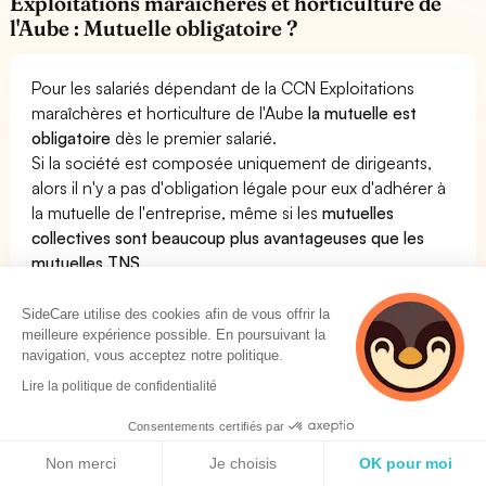
Exploitations maraîchères et horticulture de
l'Aube : Mutuelle obligatoire ?
Pour les salariés dépendant de la CCN Exploitations
maraîchères et horticulture de l'Aube
la mutuelle est
obligatoire
dès le premier salarié.
Si la société est composée uniquement de dirigeants,
alors il n'y a pas d'obligation légale pour eux d'adhérer à
la mutuelle de l'entreprise, même si les
mutuelles
collectives sont beaucoup plus avantageuses que les
mutuelles TNS
.
Dès le premier salarié, en revanche, l'entreprise
dépendant de la convention collective Exploitations
SideCare utilise des cookies afin de vous offrir la
meilleure expérience possible. En poursuivant la
maraîchères et horticulture de l'Aube doit souscrire à
navigation, vous acceptez notre politique.
une complémentaire santé pour son personnel. Cette
mutuelle doit respecter des critères bien particuliers
Lire la politique de confidentialité
définis dans la convention collective.
Consentements certifiés par
Voir notre page dédiée à la mutuelle pour la CCN
Politique de cookies
Exploitations maraîchères et horticulture de l'Aube
Non merci
Je choisis
OK pour moi