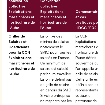
convention
Convention
collective
collective
Exploitations
Exploitations
Commentaires
maraîchères et
maraîchères et
et cas
horticulture de
horticulture de
pratiques pour
l'Aube
l'Aube
l'IDCC 9102
Grilles de
La loi fixe des
La CCN
Salaires et
minima de salaires,
Exploitations
Coefficients
notamment le
maraîchères et
pour la CCN
SMIC, pour tous les
horticulture de
Exploitations
salariés en France.
l'Aube définit
maraîchères et
Ce minimum de
souvent ce que
horticulture de
salaire est calculé
l'on appelle une
l'Aube
par heure travaillée.
grille de salaires.
La loi ne définit pas
Cette grille est
de grille de salaire
définie par les
en dehors du SMIC
représentants
Si votre entreprise
sociaux et
ne respecte pas les
patronaux de la