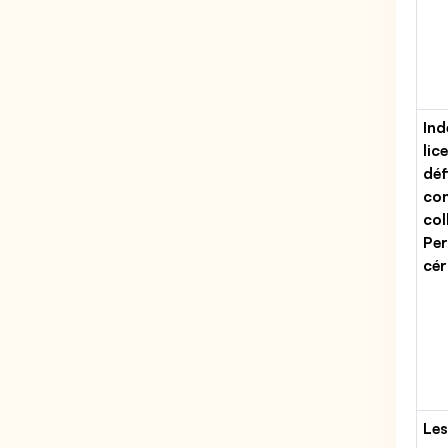
Ind
lic
déf
con
col
Per
cér
Les