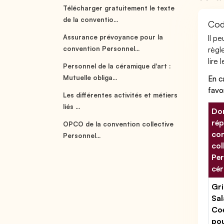
Télécharger gratuitement le texte
de la conventio...
Cod
Assurance prévoyance pour la
Il p
convention Personnel...
règl
lire 
Personnel de la céramique d'art :
Mutuelle obliga...
En c
favo
Les différentes activités et métiers
liés ...
Don
rép
OPCO de la convention collective
con
Personnel...
col
Per
cér
Gri
Sal
Coe
po