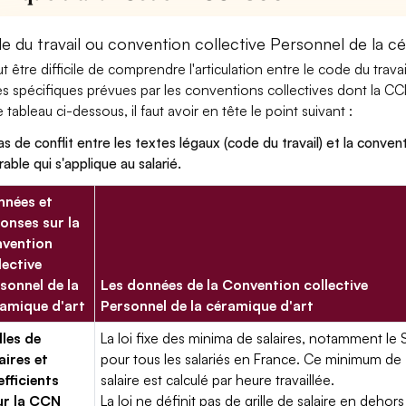
e du travail ou convention collective Personnel de la cé
eut être difficile de comprendre l'articulation entre le code du trav
es spécifiques prévues par les conventions collectives dont la C
le tableau ci-dessous, il faut avoir en tête le point suivant :
as de conflit entre les textes légaux (code du travail) et la conventi
rable qui s'applique au salarié.
nées et
onses sur la
vention
lective
sonnel de la
Les données de la Convention collective
amique d'art
Personnel de la céramique d'art
lles de
La loi fixe des minima de salaires, notamment le 
aires et
pour tous les salariés en France. Ce minimum de
fficients
salaire est calculé par heure travaillée.
ur la CCN
La loi ne définit pas de grille de salaire en dehors