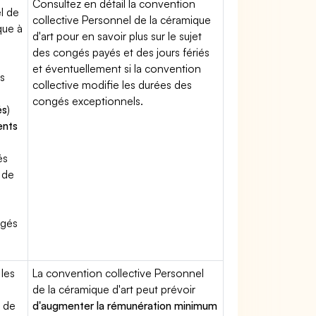
Consultez en détail la convention
l de
collective Personnel de la céramique
que à
d'art pour en savoir plus sur le sujet
des congés payés et des jours fériés
et éventuellement si la convention
s
collective modifie les durées des
congés exceptionnels.
és
)
ents
és
 de
ngés
 les
La convention collective Personnel
de la céramique d'art peut prévoir
l de
d'augmenter la rémunération minimum