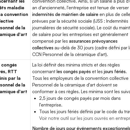
cernant les
convention collective. Ainsi, si un salarié a plus d
êts maladie
an d'ancienneté, l'entreprise est tenue de verser
la convention
indemnités de maintien de salaire
en plus de cell
lective
prévues par la sécurité sociale (IJSS : Indemnités
sonnel de la
journalières de sécurité sociale). Le coût du main
amique d'art
de salaire pour les entreprises est généralement
compensé par les
assurances prévoyances
collectives
au-delà de 30 jours (cadre défini par l
CCN Personnel de la céramique d'art).
 congés
La loi définit des minima stricts et des règles
yés, RTT
concernant
les congés payés
et les
jours fériés
.
inis par la
Tous les employeurs de la convention collective
sonnel de la
Personnel de la céramique d'art doivent se
amique d'art
conformer à ces règles. Les minima sont les suiva
2,5 jours de congés payés par mois dans
l'entreprise.
Tous les jours fériés définis par le code du trav
Voir notre outil sur les jours ouvrés en entrep
Nombre de jours pour événements exceptionnels