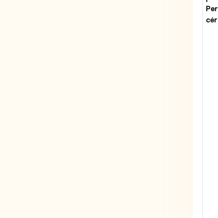
Per
cér