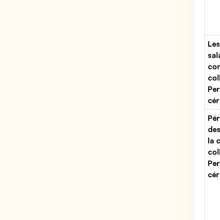
Les
sal
con
col
Per
cér
Pér
des
la 
col
Per
cér