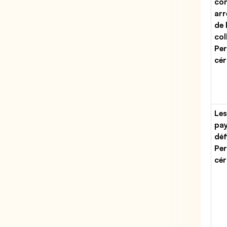
con
arr
de 
col
Per
cér
Les
pa
déf
Per
cér