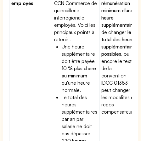
employés
CCN Commerce de
rémunération
quincaillerie
minimum d'une
interrégionale
heure
employés. Voici les
supplémentaire
,
principaux points à
de changer
le
retenir :
total des heures
Une heure
supplémentaires
supplémentaire
possibles
, ou
doit être payée
encore le texte
10 % plus chère
de la
au minimum
convention
qu'une heure
IDCC 01383
normale.
peut changer
Le total des
les modalités du
heures
repos
supplémentaires
compensateur.
par an par
salarié ne doit
pas dépasser
220 heures
.