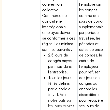
convention
l'employé sur
collective
les congés,
Commerce de
comme des
quincaillerie
jours de congé
interrégionale
supplémentaires
employés doivent
par période
se conformer à ces
travaillée, les
règles. Les minima
périodes et
sont les suivants :
dates de prise
2,5 jours de
de congés, le
congés payés
cadre de
par mois dans
l'employeur
l'entreprise.
pour refuser
Tous les jours
des jours de
fériés définis
congés ou
par le code du
encore les
travail.
Voir
dispositions
notre outil sur
pour récupérer
les jours ouvrés
ses jours de