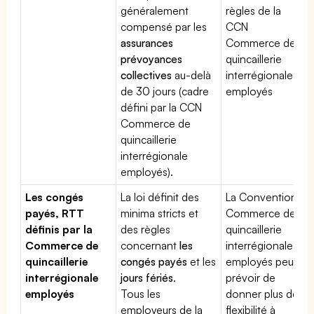
généralement
règles de la
compensé par les
CCN
assurances
Commerce de
prévoyances
quincaillerie
collectives
au-delà
interrégionale
de 30 jours (cadre
employés
défini par la CCN
Commerce de
quincaillerie
interrégionale
employés).
Les congés
La loi définit des
La Convention
payés, RTT
minima stricts et
Commerce de
définis par la
des règles
quincaillerie
Commerce de
concernant
les
interrégionale
quincaillerie
congés payés
et les
employés peut
interrégionale
jours fériés
.
prévoir de
employés
Tous les
donner plus de
employeurs de la
flexibilité à