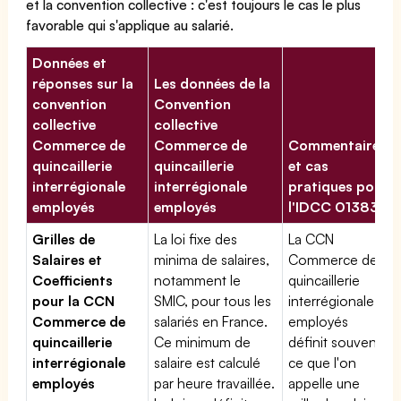
et la convention collective : c'est toujours le cas le plus
favorable qui s'applique au salarié.
Données et
réponses sur la
Les données de la
convention
Convention
collective
collective
Commerce de
Commerce de
Commentaires
quincaillerie
quincaillerie
et cas
interrégionale
interrégionale
pratiques pour
employés
employés
l'IDCC 01383
Grilles de
La loi fixe des
La CCN
Salaires et
minima de salaires,
Commerce de
Coefficients
notamment le
quincaillerie
pour la CCN
SMIC, pour tous les
interrégionale
Commerce de
salariés en France.
employés
quincaillerie
Ce minimum de
définit souvent
interrégionale
salaire est calculé
ce que l'on
employés
par heure travaillée.
appelle une