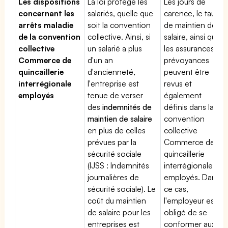
Les dispositions
La loi protège les
Les jours de
concernant les
salariés, quelle que
carence, le taux
arrêts maladie
soit la convention
de maintien de
de la convention
collective. Ainsi, si
salaire, ainsi que
collective
un salarié a plus
les assurances
Commerce de
d'un an
prévoyances
quincaillerie
d'ancienneté,
peuvent être
interrégionale
l'entreprise est
revus et
employés
tenue de verser
également
des
indemnités de
définis dans la
maintien de salaire
convention
en plus de celles
collective
prévues par la
Commerce de
sécurité sociale
quincaillerie
(IJSS : Indemnités
interrégionale
journalières de
employés. Dans
sécurité sociale). Le
ce cas,
coût du maintien
l'employeur est
de salaire pour les
obligé de se
entreprises est
conformer aux