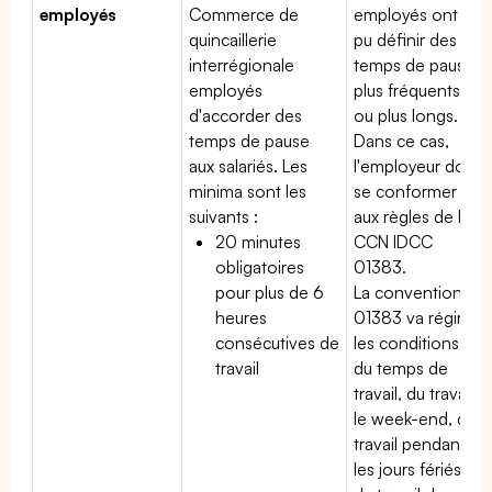
employés
Commerce de
employés ont
quincaillerie
pu définir des
interrégionale
temps de pause
employés
plus fréquents
d'accorder des
ou plus longs.
temps de pause
Dans ce cas,
aux salariés. Les
l'employeur doit
minima sont les
se conformer
suivants :
aux règles de la
20 minutes
CCN IDCC
obligatoires
01383.
pour plus de 6
La convention
heures
01383 va régir
consécutives de
les conditions
travail
du temps de
travail, du travail
le week-end, du
travail pendant
les jours fériés,