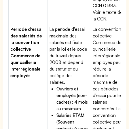
CCN 01383.
Voir le texte de
la CCN.
Période d'essai
La
période d'essai
La convention
des salariés de
maximale
des
collective
la convention
salariés est fixée
Commerce de
collective
par la loi et le code
quincaillerie
Commerce de
du travail depuis
interrégionale
quincaillerie
2008 et dépend
employés peut
interrégionale
du statut et du
réduire la
employés
collège des
période
salariés.
maximale de
Ouvriers et
ces périodes
employés (non-
d'essai pour les
cadres) :
4 mois
salariés
au maximum
concernés. La
Salariés ETAM
convention
(Souvent
collective peut
cadres) :
6 mois
également