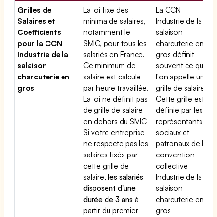
Grilles de
La loi fixe des
La CCN
Salaires et
minima de salaires,
Industrie de la
Coefficients
notamment le
salaison
pour la CCN
SMIC, pour tous les
charcuterie en
Industrie de la
salariés en France.
gros définit
salaison
Ce minimum de
souvent ce que
charcuterie en
salaire est calculé
l'on appelle une
gros
par heure travaillée.
grille de salaires.
La loi ne définit pas
Cette grille est
de grille de salaire
définie par les
en dehors du SMIC
représentants
Si votre entreprise
sociaux et
ne respecte pas les
patronaux de la
salaires fixés par
convention
cette grille de
collective
salaire,
les salariés
Industrie de la
disposent d'une
salaison
durée de 3 ans
à
charcuterie en
partir du premier
gros