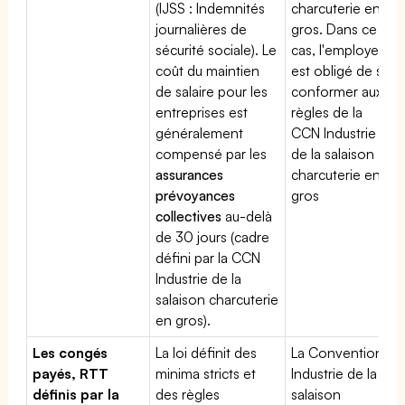
(IJSS : Indemnités
charcuterie en
journalières de
gros. Dans ce
sécurité sociale). Le
cas, l'employeur
coût du maintien
est obligé de se
de salaire pour les
conformer aux
entreprises est
règles de la
généralement
CCN Industrie
compensé par les
de la salaison
assurances
charcuterie en
prévoyances
gros
collectives
au-delà
de 30 jours (cadre
défini par la CCN
Industrie de la
salaison charcuterie
en gros).
Les congés
La loi définit des
La Convention
payés, RTT
minima stricts et
Industrie de la
définis par la
des règles
salaison