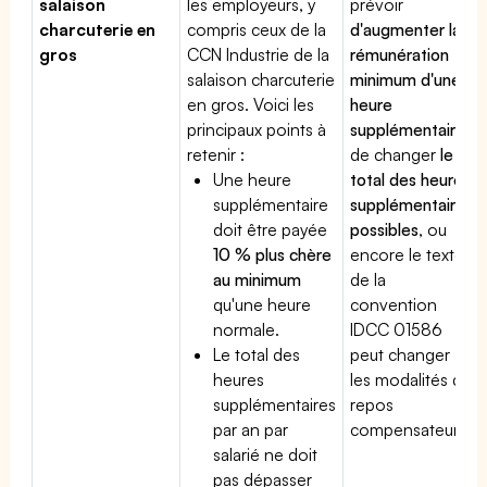
salaison
les employeurs, y
prévoir
charcuterie en
compris ceux de la
d'augmenter la
gros
CCN Industrie de la
rémunération
salaison charcuterie
minimum d'une
en gros. Voici les
heure
principaux points à
supplémentaire
,
retenir :
de changer
le
Une heure
total des heures
supplémentaire
supplémentaires
doit être payée
possibles
, ou
10 % plus chère
encore le texte
au minimum
de la
qu'une heure
convention
normale.
IDCC 01586
Le total des
peut changer
heures
les modalités du
supplémentaires
repos
par an par
compensateur.
salarié ne doit
pas dépasser