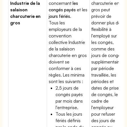
Industrie de la
concernant
les
charcuterie en
salaison
congés payés
et les
gros peut
charcuterie en
jours fériés
.
prévoir de
gros
Tous les
donner plus de
employeurs de la
flexibilité à
convention
l'employé sur
collective Industrie
les congés,
de la salaison
comme des
charcuterie en gros
jours de congé
doivent se
supplémentaires
conformer à ces
par période
règles. Les minima
travaillée, les
sont les suivants :
périodes et
2,5 jours de
dates de prise
congés payés
de congés, le
par mois dans
cadre de
l'entreprise.
l'employeur
Tous les jours
pour refuser
fériés définis
des jours de
par le code du
congés ou