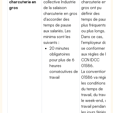
charcuterie en
collective Industrie
charcuterie en
gros
de la salaison
gros ont pu
charcuterie en gros
définir des
d'accorder des
temps de pause
temps de pause
plus fréquents
aux salariés. Les
ou plus longs.
minima sont les
Dans ce cas,
suivants :
l'employeur doit
20 minutes
se conformer
obligatoires
aux règles de la
pour plus de 6
CCN IDCC
heures
01586.
consécutives de
La convention
travail
01586 va régir
les conditions
du temps de
travail, du travail
le week-end, du
travail pendant
les jours fériés,