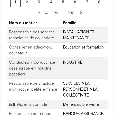
1
2
3
4
5
6
7
8
...
9
99
100
Nom du métier
Famille
Responsable des services
INSTALLATION ET
techniques de collectivité
MAINTENANCE
Conseiller en éducation,
Education et formation
éducateur
Conducteur / Conductrice
INDUSTRIE
désencrage en industrie
papetière
Responsable de structure
SERVICES A LA
multi accueil petite enfance
PERSONNE ET A LA
COLLECTIVITE
Esthéticien à domicile
Métiers du bien-être
Responsable de groupe
BANQUE, ASSURANCE,