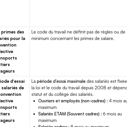
 primes des
Le code du travail ne définit pas de règles ou de
ariés pour la
minimum concernant les primes de salaire.
vention
lective
ansports
tiers
yageurs
iode d'essai
La
période d'essai maximale
des salariés est fixée
 salariés de
la loi et le code du travail depuis 2008 et dépen
convention
statut et du collège des salariés.
lective
Ouvriers et employés (non-cadres) :
4 mois a
ansports
maximum
tiers
Salariés ETAM (Souvent cadres) :
6 mois au
yageurs
maximum
Salariés cadres :
8 mois au maximum