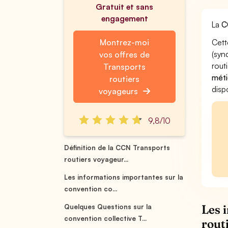
Gratuit et sans
engagement
La
C
Montrez-moi
Cett
(syn
vos offres de
rout
Transports
méti
routiers
disp
voyageurs
9,8/10
Définition de la CCN Transports
routiers voyageur...
Les informations importantes sur la
convention co...
Les 
Quelques Questions sur la
convention collective T...
rout