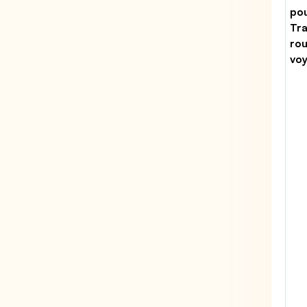
po
Tr
rou
vo