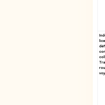
Ind
lic
déf
con
col
Tr
rou
vo