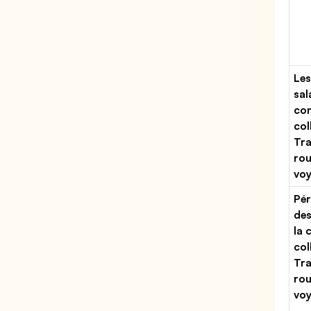
Les
sal
con
col
Tr
rou
vo
Pér
des
la 
col
Tr
rou
vo