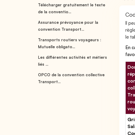
Télécharger gratuitement le texte
de la conventio...
Cod
Assurance prévoyance pour la
Il p
convention Transport...
règl
le ta
Transports routiers voyageurs :
Mutuelle obligato...
En c
favo
Les différentes activités et métiers
liés ...
Don
rép
OPCO de la convention collective
con
Transport...
col
Tr
rou
vo
Gri
Sal
Coe