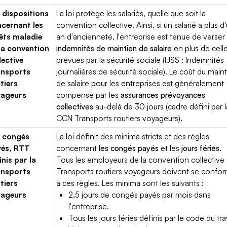
 dispositions
La loi protège les salariés, quelle que soit la
cernant les
convention collective. Ainsi, si un salarié a plus d
êts maladie
an d'ancienneté, l'entreprise est tenue de verser
la convention
indemnités de maintien de salaire
en plus de cell
lective
prévues par la sécurité sociale (IJSS : Indemnités
ansports
journalières de sécurité sociale). Le coût du main
tiers
de salaire pour les entreprises est généralement
yageurs
compensé par les
assurances prévoyances
collectives
au-delà de 30 jours (cadre défini par l
CCN Transports routiers voyageurs).
 congés
La loi définit des minima stricts et des règles
yés, RTT
concernant
les congés payés
et les
jours fériés
.
inis par la
Tous les employeurs de la convention collective
ansports
Transports routiers voyageurs doivent se confo
tiers
à ces règles. Les minima sont les suivants :
yageurs
2,5 jours de congés payés par mois dans
l'entreprise.
Tous les jours fériés définis par le code du trav