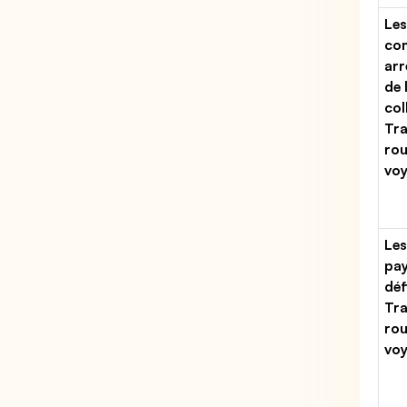
Les
con
arr
de 
col
Tr
rou
vo
Les
pa
déf
Tr
rou
vo