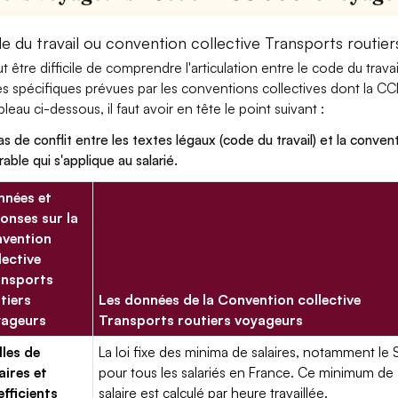
e du travail ou convention collective Transports routier
eut être difficile de comprendre l'articulation entre le code du trav
es spécifiques prévues par les conventions collectives dont la CC
bleau ci-dessous, il faut avoir en tête le point suivant :
as de conflit entre les textes légaux (code du travail) et la conventi
rable qui s'applique au salarié.
nées et
onses sur la
vention
lective
ansports
tiers
Les données de la Convention collective
yageurs
Transports routiers voyageurs
lles de
La loi fixe des minima de salaires, notamment le 
aires et
pour tous les salariés en France. Ce minimum de
fficients
salaire est calculé par heure travaillée.