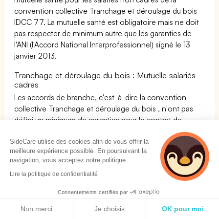
convention collective Tranchage et déroulage du bois
IDCC 77. La mutuelle santé est obligatoire mais ne doit
pas respecter de minimum autre que les garanties de
l'ANI (l'Accord National Interprofessionnel) signé le 13
janvier 2013.
Tranchage et déroulage du bois : Mutuelle salariés
cadres
Les accords de branche, c'est-à-dire la convention
collective Tranchage et déroulage du bois , n'ont pas
défini un minimum de garanties pour le contrat de
mutuelle santé pour
les salariés cadres
de la convention
collective Tranchage et déroulage du bois IDCC 77. La
SideCare utilise des cookies afin de vous offrir la
meilleure expérience possible. En poursuivant la
mutuelle santé est obligatoire mais ne doit pas respecter
navigation, vous acceptez notre politique.
de minimum autre que les garanties de l'ANI (l'Accord
Lire la politique de confidentialité
National Interprofessionnel) signé le 13 janvier 2013.
Consentements certifiés par
Politique de cookies
Les minima des remboursements des mutuelles santé
Non merci
Je choisis
OK pour moi
prévus par Tranchage et déroulage du bois