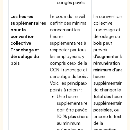
congés payés
Les heures
Le code du travail
La convention
supplémentaires
définit des minima
collective
pour la
concernant les
Tranchage et
convention
heures
déroulage du
collective
supplémentaires à
bois peut
Tranchage et
respecter par tous
prévoir
déroulage du
les employeurs, y
d'augmenter la
bois
compris ceux de la
rémunération
CCN Tranchage et
minimum d'une
déroulage du bois .
heure
Voici les principaux
supplémentaire
,
points à retenir :
de changer
le
Une heure
total des heures
supplémentaire
supplémentaires
doit être payée
possibles
, ou
10 % plus chère
encore le texte
au minimum
de la
qu'une heure
convention