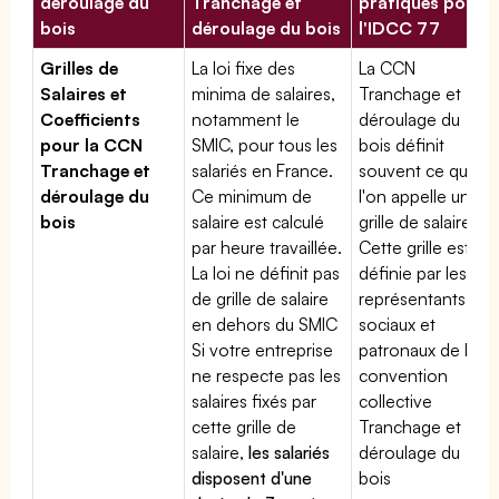
déroulage du
Tranchage et
pratiques pour
bois
déroulage du bois
l'IDCC 77
Grilles de
La loi fixe des
La CCN
Salaires et
minima de salaires,
Tranchage et
Coefficients
notamment le
déroulage du
pour la CCN
SMIC, pour tous les
bois définit
Tranchage et
salariés en France.
souvent ce que
déroulage du
Ce minimum de
l'on appelle une
bois
salaire est calculé
grille de salaires.
par heure travaillée.
Cette grille est
La loi ne définit pas
définie par les
de grille de salaire
représentants
en dehors du SMIC
sociaux et
Si votre entreprise
patronaux de la
ne respecte pas les
convention
salaires fixés par
collective
cette grille de
Tranchage et
salaire,
les salariés
déroulage du
disposent d'une
bois