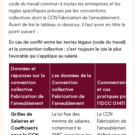
code du travail commun à toutes les entreprises et les
règles spécifiques prévues par les conventions
collectives dont la CCN Fabrication de l'ameublement.
Avant de lire le tableau ci-dessous, il faut avoir en tête le
point suivant :
En cas de conflit entre les textes légaux (code du travail)
et la convention collective : c'est toujours le cas le plus
favorable qui s'applique au salarié.
Données et
réponses sur la
Les données de la
convention
Convention
Commentaires
collective
collective
et cas
Fabrication de
Fabrication de
pratiques pour
l'ameublement
l'ameublement
l'IDCC 01411
Grilles de
La loi fixe des
La CCN
Salaires et
minima de salaires,
Fabrication de
Coefficients
notamment le
l'ameublement
pour la CCN
SMIC, pour tous les
définit souvent