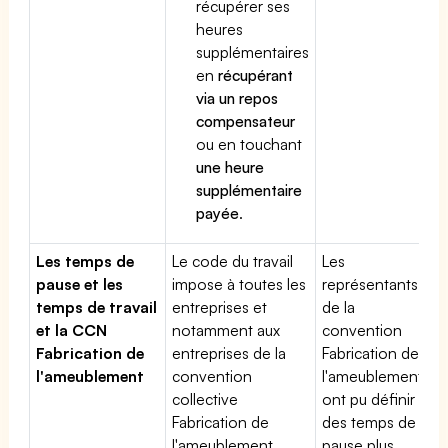
récupérer ses
heures
supplémentaires
en
récupérant
via un repos
compensateur
ou en touchant
une heure
supplémentaire
payée
.
Les temps de
Le code du travail
Les
pause et les
impose à toutes les
représentants
temps de travail
entreprises et
de la
et la CCN
notamment aux
convention
Fabrication de
entreprises de la
Fabrication de
l'ameublement
convention
l'ameublement
collective
ont pu définir
Fabrication de
des temps de
l'ameublement
pause plus