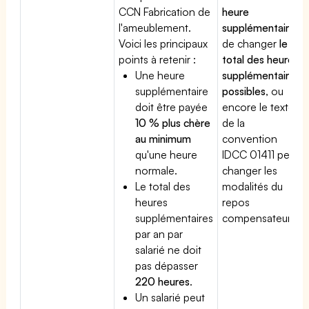
CCN Fabrication de
heure
l'ameublement.
supplémentaire
,
Voici les principaux
de changer
le
points à retenir :
total des heures
Une heure
supplémentaires
supplémentaire
possibles
, ou
doit être payée
encore le texte
10 % plus chère
de la
au minimum
convention
qu'une heure
IDCC 01411 peut
normale.
changer les
Le total des
modalités du
heures
repos
supplémentaires
compensateur.
par an par
salarié ne doit
pas dépasser
220 heures
.
Un salarié peut