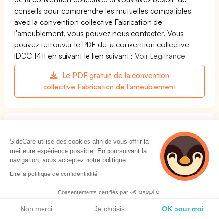
conseils pour comprendre les mutuelles compatibles
avec la convention collective Fabrication de
l'ameublement, vous pouvez nous contacter. Vous
pouvez retrouver le PDF de la convention collective
IDCC 1411 en suivant le lien suivant :
Voir Légifrance
Le PDF gratuit de la convention
collective Fabrication de l'ameublement
Les meilleures mutuelles pour la convention
collective Fabrication de l'ameublement
SideCare utilise des cookies afin de vous offrir la
meilleure expérience possible. En poursuivant la
Respectez votre convention collective et trouvez la
navigation, vous acceptez notre politique.
meilleure mutuelle pour vos salariés au meilleur prix
Lire la politique de confidentialité
Trouver ma mutuelle de Fabrication de l'ameublement
Consentements certifiés par
Politique de cookies
Non merci
Je choisis
OK pour moi