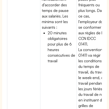
d'accorder des
fréquents ou
temps de pause
plus longs. Dans
aux salariés. Les
ce cas,
minima sont les
l'employeur doit
suivants :
se conformer
20 minutes
aux règles de la
obligatoires
CCN IDCC
pour plus de 6
01411.
heures
La convention
consécutives de
01411 va régir
travail
les conditions
du temps de
travail, du travail
le week-end, du
travail pendant
les jours fériés,
du travail de nuit
en instituant des
grilles de