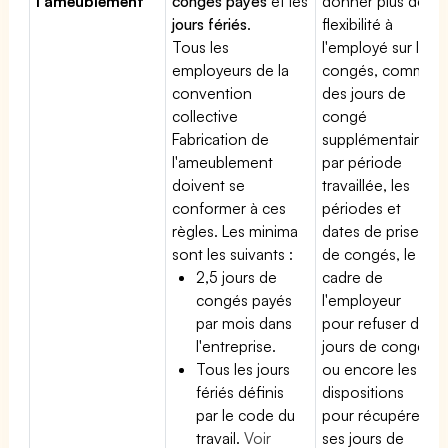
l'ameublement
congés payés
et les
donner plus de
jours fériés
.
flexibilité à
Tous les
l'employé sur les
employeurs de la
congés, comme
convention
des jours de
collective
congé
Fabrication de
supplémentaires
l'ameublement
par période
doivent se
travaillée, les
conformer à ces
périodes et
règles. Les minima
dates de prise
sont les suivants :
de congés, le
2,5 jours de
cadre de
congés payés
l'employeur
par mois dans
pour refuser des
l'entreprise.
jours de congés
Tous les jours
ou encore les
fériés définis
dispositions
par le code du
pour récupérer
travail.
Voir
ses jours de