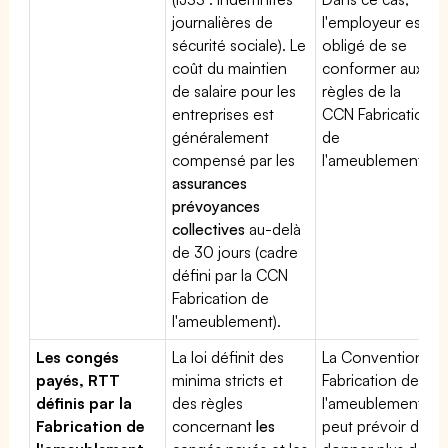
journalières de
l'employeur est
sécurité sociale). Le
obligé de se
coût du maintien
conformer aux
de salaire pour les
règles de la
entreprises est
CCN Fabrication
généralement
de
compensé par les
l'ameublement
assurances
prévoyances
collectives
au-delà
de 30 jours (cadre
défini par la CCN
Fabrication de
l'ameublement).
Les congés
La loi définit des
La Convention
payés, RTT
minima stricts et
Fabrication de
définis par la
des règles
l'ameublement
Fabrication de
concernant
les
peut prévoir de