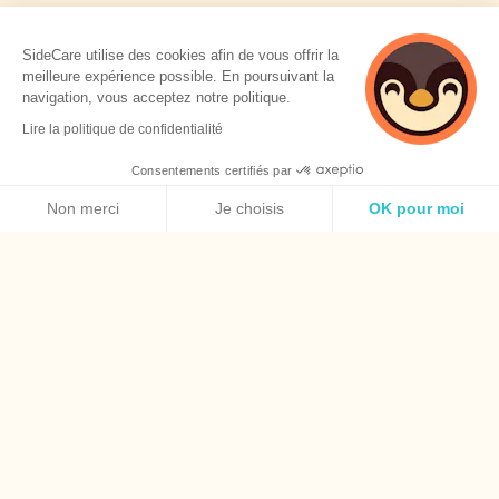
SideCare utilise des cookies afin de vous offrir la
meilleure expérience possible. En poursuivant la
navigation, vous acceptez notre politique.
Lire la politique de confidentialité
Consentements certifiés par
Politique de cookies
Non merci
Je choisis
OK pour moi
Axeptio consent
Plateforme de Gestion du Consentement : Personnalisez vos O
Notre plateforme vous permet d'adapter et de gérer vos paramèt
+ 7 800
entreprises en bonne santé
+ 100 000
personnes assurées
+ 15 500