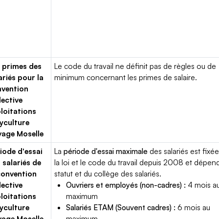
 primes des
Le code du travail ne définit pas de règles ou de
ariés pour la
minimum concernant les primes de salaire.
vention
lective
loitations
yculture
vage Moselle
iode d'essai
La
période d'essai maximale
des salariés est fixée
 salariés de
la loi et le code du travail depuis 2008 et dépen
convention
statut et du collège des salariés.
lective
Ouvriers et employés (non-cadres) :
4 mois a
loitations
maximum
yculture
Salariés ETAM (Souvent cadres) :
6 mois au
vage Moselle
maximum