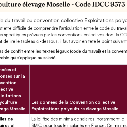
culture élevage Moselle - Code IDCC 9573
e du travail ou convention collective Exploitations poly
eut être difficile de comprendre l'articulation entre le code du trav
es spécifiques prévues par les conventions collectives dont la CC
 de lire le tableau ci-dessous, il faut avoir en tête le point suivant
as de conflit entre les textes légaux (code du travail) et la conventi
rable qui s'applique au salarié.
nées et
onses sur la
vention
lective
loitations
yculture
Les données de la Convention collective
vage Moselle
Exploitations polyculture élevage Moselle
lles de
La loi fixe des minima de salaires, notamment le
aires et
SMIC, pour tous les salariés en France. Ce mini