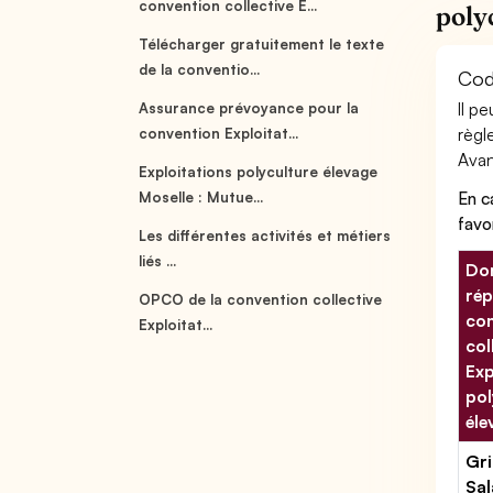
convention collective E...
poly
Télécharger gratuitement le texte
de la conventio...
Cod
Il p
Assurance prévoyance pour la
règl
convention Exploitat...
Avant
Exploitations polyculture élevage
En c
Moselle : Mutue...
favo
Les différentes activités et métiers
liés ...
Don
rép
OPCO de la convention collective
con
Exploitat...
col
Exp
pol
éle
Gri
Sal