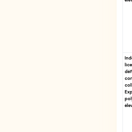
Ind
lic
déf
con
col
Exp
pol
éle