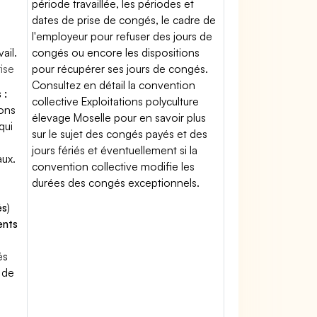
période travaillée, les périodes et
dates de prise de congés, le cadre de
l'employeur pour refuser des jours de
ail.
congés ou encore les dispositions
rise
pour récupérer ses jours de congés.
Consultez en détail la convention
 :
collective Exploitations polyculture
ions
élevage Moselle pour en savoir plus
qui
sur le sujet des congés payés et des
jours fériés et éventuellement si la
aux.
convention collective modifie les
durées des congés exceptionnels.
és
)
ents
és
 de