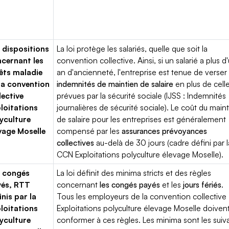
 dispositions
La loi protège les salariés, quelle que soit la
cernant les
convention collective. Ainsi, si un salarié a plus d
êts maladie
an d'ancienneté, l'entreprise est tenue de verser
la convention
indemnités de maintien de salaire
en plus de cell
lective
prévues par la sécurité sociale (IJSS : Indemnités
loitations
journalières de sécurité sociale). Le coût du main
yculture
de salaire pour les entreprises est généralement
vage Moselle
compensé par les
assurances prévoyances
collectives
au-delà de 30 jours (cadre défini par l
CCN Exploitations polyculture élevage Moselle).
 congés
La loi définit des minima stricts et des règles
yés, RTT
concernant
les congés payés
et les
jours fériés
.
inis par la
Tous les employeurs de la convention collective
loitations
Exploitations polyculture élevage Moselle doiven
yculture
conformer à ces règles. Les minima sont les suiv