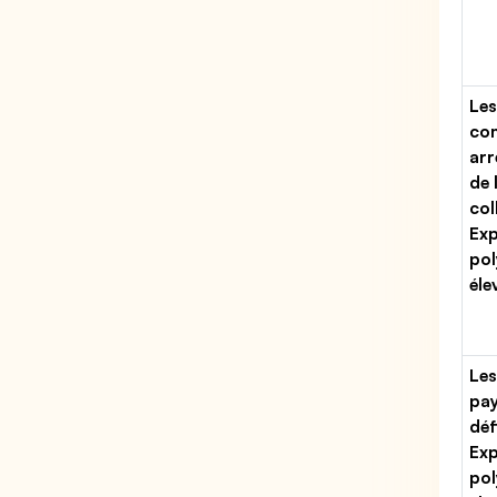
Les
con
arr
de 
col
Exp
pol
éle
Les
pa
déf
Exp
pol