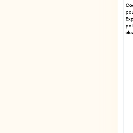
Coe
po
Exp
pol
éle