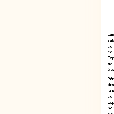
Les
sal
con
col
Exp
pol
éle
Pér
des
la 
col
Exp
pol
éle