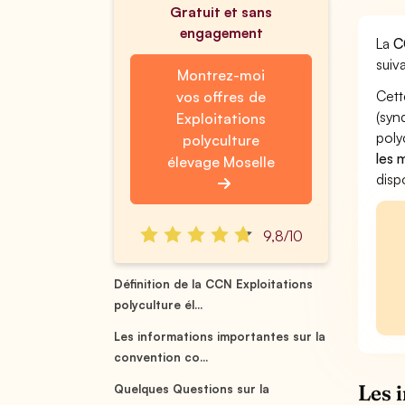
Gratuit et sans
engagement
La
C
suiva
Montrez-moi
Cett
vos offres de
(syn
Exploitations
poly
polyculture
les 
élevage Moselle
disp
9,8/10
Définition de la CCN Exploitations
polyculture él...
Les informations importantes sur la
convention co...
Les 
Quelques Questions sur la