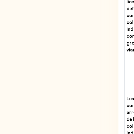
lic
déf
con
col
Ind
co
gro
via
Les
con
arr
de 
col
Ind