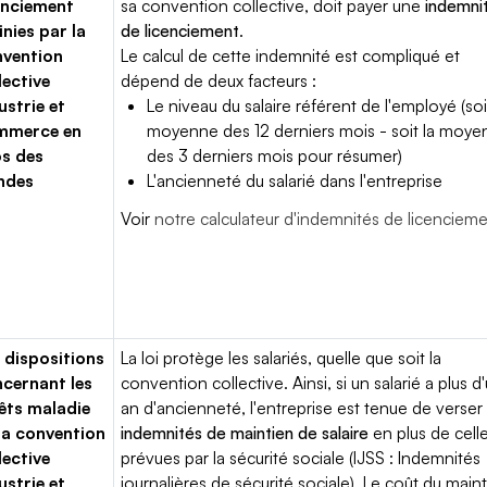
enciement
sa convention collective, doit payer une
indemni
inies par la
de licenciement
.
vention
Le calcul de cette indemnité est compliqué et
lective
dépend de deux facteurs :
ustrie et
Le niveau du salaire référent de l'employé (soi
mmerce en
moyenne des 12 derniers mois - soit la moy
s des
des 3 derniers mois pour résumer)
ndes
L'ancienneté du salarié dans l'entreprise
Voir
notre calculateur d'indemnités de licenciem
 dispositions
La loi protège les salariés, quelle que soit la
cernant les
convention collective. Ainsi, si un salarié a plus d
êts maladie
an d'ancienneté, l'entreprise est tenue de verser
la convention
indemnités de maintien de salaire
en plus de cell
lective
prévues par la sécurité sociale (IJSS : Indemnités
ustrie et
journalières de sécurité sociale). Le coût du main