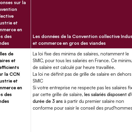
onses sur la
vention
lective
ustrie et
mmerce en
s des
Les données de la Convention collective Indus
ndes
et commerce en gros des viandes
lles de
La loi fixe des minima de salaires, notamment le
aires et
SMIC, pour tous les salariés en France. Ce mini
fficients
de salaire est calculé par heure travaillée.
ur la CCN
La loi ne définit pas de grille de salaire en dehors
ustrie et
SMIC
mmerce en
Si votre entreprise ne respecte pas les salaires fi
s des
par cette grille de salaire,
les salariés disposent d
ndes
durée de 3 ans
à partir du premier salaire non
conforme pour saisir le conseil des prud'hommes