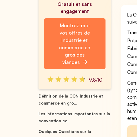
Gratuit et sans
engagement
La
C
suiva
Montrez-moi
Tran
vos offres de
Industrie et
Prép
commerce en
Fabr
gros des
Comm
viandes
Comm
Comm
9,8/10
Cett
(syn
Définition de la CCN Industrie et
comm
commerce en gro...
acti
huma
Les informations importantes sur la
éten
convention co...
Quelques Questions sur la