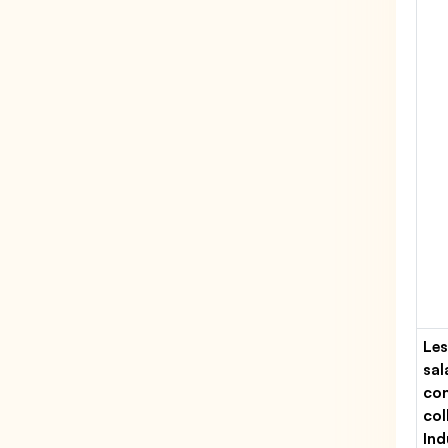
Les
sal
con
col
Ind