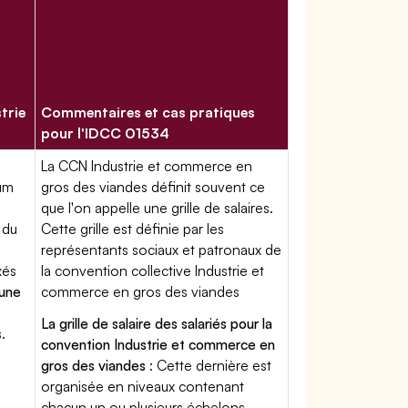
trie
Commentaires et cas pratiques
pour l'IDCC 01534
La CCN Industrie et commerce en
mum
gros des viandes définit souvent ce
que l'on appelle une grille de salaires.
 du
Cette grille est définie par les
représentants sociaux et patronaux de
xés
la convention collective Industrie et
'une
commerce en gros des viandes
La grille de salaire des salariés pour la
.
convention Industrie et commerce en
gros des viandes
: Cette dernière est
organisée en niveaux contenant
chacun un ou plusieurs échelons.