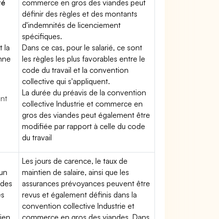
té
commerce en gros des viandes peut
définir des règles et des montants
d'indemnités de licenciement
spécifiques.
t la
Dans ce cas, pour le salarié, ce sont
enne
les règles les plus favorables entre le
code du travail et la convention
collective qui s'appliquent.
La durée du préavis de la convention
ent
collective Industrie et commerce en
gros des viandes peut également être
modifiée par rapport à celle du code
du travail
Les jours de carence, le taux de
'un
maintien de salaire, ainsi que les
 des
assurances prévoyances peuvent être
es
revus et également définis dans la
convention collective Industrie et
tien
commerce en gros des viandes. Dans