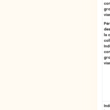
co
gro
via
Pér
des
la 
col
Ind
co
gro
via
Ind