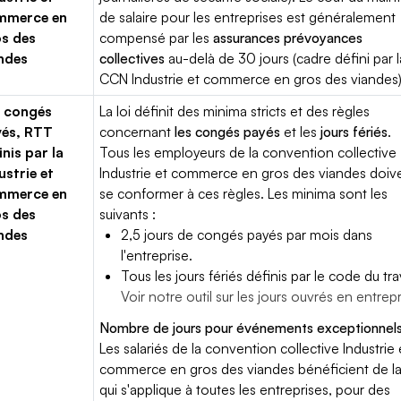
mmerce en
de salaire pour les entreprises est généralement
s des
compensé par les
assurances prévoyances
ndes
collectives
au-delà de 30 jours (cadre défini par l
CCN Industrie et commerce en gros des viandes)
 congés
La loi définit des minima stricts et des règles
yés, RTT
concernant
les congés payés
et les
jours fériés
.
inis par la
Tous les employeurs de la convention collective
ustrie et
Industrie et commerce en gros des viandes doiv
mmerce en
se conformer à ces règles. Les minima sont les
s des
suivants :
ndes
2,5 jours de congés payés par mois dans
l'entreprise.
Tous les jours fériés définis par le code du trav
Voir notre outil sur les jours ouvrés en entrep
Nombre de jours pour événements exceptionnels
Les salariés de la convention collective Industrie 
commerce en gros des viandes bénéficient de la 
qui s'applique à toutes les entreprises, pour des