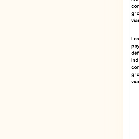
co
gro
via
Les
pa
déf
Ind
co
gro
via