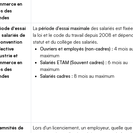
mmerce en
s des
ndes
iode d'essai
La
période d'essai maximale
des salariés est fixée
 salariés de
la loi et le code du travail depuis 2008 et dépen
convention
statut et du collège des salariés.
lective
Ouvriers et employés (non-cadres) :
4 mois a
ustrie et
maximum
mmerce en
Salariés ETAM (Souvent cadres) :
6 mois au
s des
maximum
ndes
Salariés cadres :
8 mois au maximum
emnités de
Lors d'un licenciement, un employeur, quelle que 