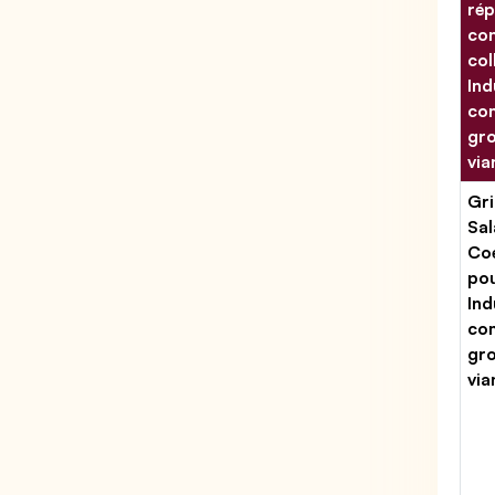
rép
con
col
Ind
co
gro
via
Gri
Sal
Coe
po
Ind
co
gro
via