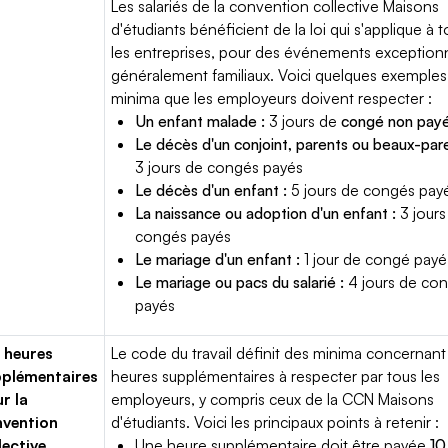
Les salariés de la convention collective Maisons
d'étudiants bénéficient de la loi qui s'applique à 
les entreprises, pour des événements exceptionn
généralement familiaux. Voici quelques exemples
minima que les employeurs doivent respecter :
Un enfant malade :
3 jours de
congé non pay
Le décès d'un conjoint, parents ou beaux-pare
3 jours de congés payés
Le décès d'un enfant :
5 jours de congés pay
La naissance ou adoption d'un enfant :
3 jours
congés payés
Le mariage d'un enfant :
1 jour de congé payé
Le mariage ou pacs du salarié :
4 jours de co
payés
 heures
Le code du travail définit des minima concernant
plémentaires
heures supplémentaires à respecter par tous les
r la
employeurs, y compris ceux de la CCN Maisons
vention
d'étudiants. Voici les principaux points à retenir :
lective
Une heure supplémentaire doit être payée
10