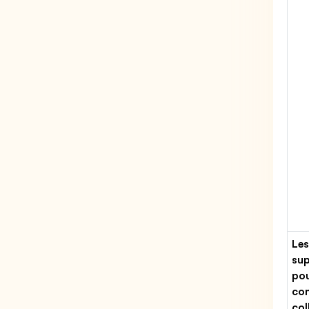
Les
sup
pou
con
col