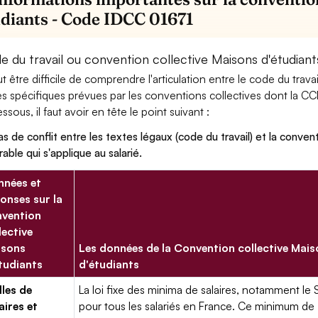
udiants - Code IDCC 01671
e du travail ou convention collective Maisons d'étudiant
eut être difficile de comprendre l'articulation entre le code du trav
es spécifiques prévues par les conventions collectives dont la CCN
ssous, il faut avoir en tête le point suivant :
as de conflit entre les textes légaux (code du travail) et la conventi
rable qui s'applique au salarié.
nées et
onses sur la
vention
lective
isons
Les données de la Convention collective Mai
tudiants
d'étudiants
lles de
La loi fixe des minima de salaires, notamment le 
aires et
pour tous les salariés en France. Ce minimum de