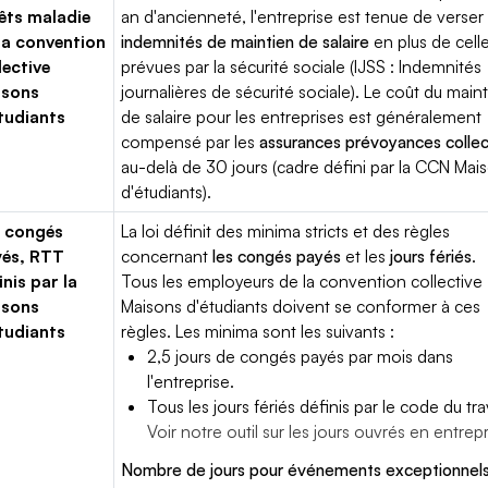
êts maladie
an d'ancienneté, l'entreprise est tenue de verser
la convention
indemnités de maintien de salaire
en plus de cell
lective
prévues par la sécurité sociale (IJSS : Indemnités
isons
journalières de sécurité sociale). Le coût du main
tudiants
de salaire pour les entreprises est généralement
compensé par les
assurances prévoyances collec
au-delà de 30 jours (cadre défini par la CCN Mai
d'étudiants).
 congés
La loi définit des minima stricts et des règles
yés, RTT
concernant
les congés payés
et les
jours fériés
.
inis par la
Tous les employeurs de la convention collective
isons
Maisons d'étudiants doivent se conformer à ces
tudiants
règles. Les minima sont les suivants :
2,5 jours de congés payés par mois dans
l'entreprise.
Tous les jours fériés définis par le code du trav
Voir notre outil sur les jours ouvrés en entrep
Nombre de jours pour événements exceptionnels