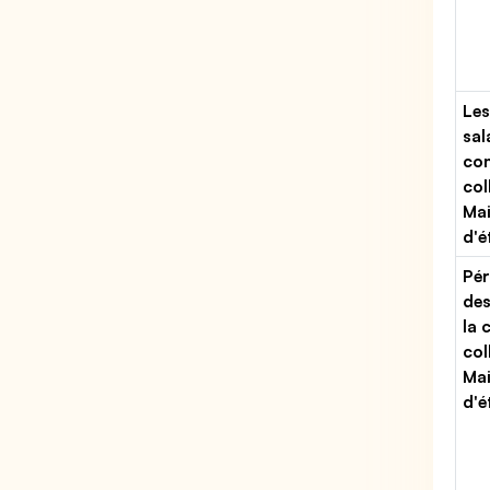
Les
sal
con
col
Ma
d'é
Pér
des
la 
col
Ma
d'é