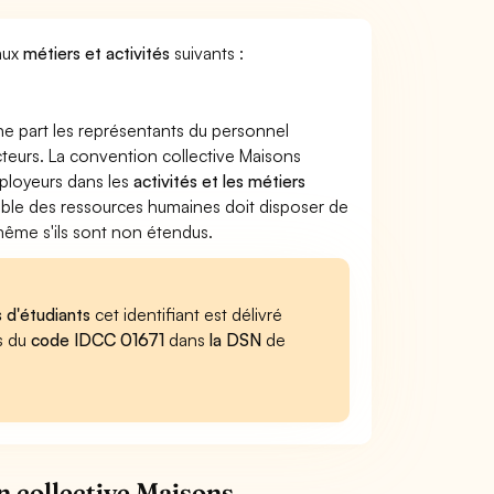
 aux
métiers et activités
suivants :
ne part les représentants du personnel
ecteurs. La convention collective Maisons
mployeurs dans les
activités et les métiers
sable des ressources humaines doit disposer de
 même s'ils sont non étendus.
s d'étudiants
cet identifiant est délivré
es du
code IDCC 01671
dans
la DSN
de
n collective Maisons