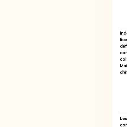
Ind
lic
déf
con
col
Ma
d'é
Les
con