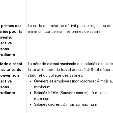
 primes des
Le code du travail ne définit pas de règles ou de
ariés pour la
minimum concernant les primes de salaire.
vention
lective
isons
tudiants
iode d'essai
La
période d'essai maximale
des salariés est fixée
 salariés de
la loi et le code du travail depuis 2008 et dépen
convention
statut et du collège des salariés.
lective
Ouvriers et employés (non-cadres) :
4 mois a
isons
maximum
tudiants
Salariés ETAM (Souvent cadres) :
6 mois au
maximum
Salariés cadres :
8 mois au maximum