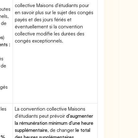
collective Maisons d'étudiants pour
toutes
en savoir plus sur le sujet des congés
els,
payés et des jours fériés et
 de
éventuellement si la convention
collective modifie les durées des
és
)
congés exceptionnels.
nts :
és
 de
ngés
 les
La convention collective Maisons
d'étudiants peut prévoir
d'augmenter
la rémunération minimum d'une heure
supplémentaire
, de changer
le total
 %
des heures supplémentaires