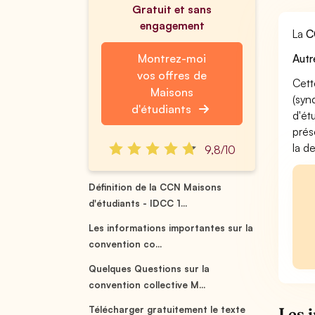
Gratuit et sans
engagement
La
C
Montrez-moi
Autr
vos offres de
Cett
Maisons
(syn
d'étudiants
d'ét
prés
la d
9,8/10
Définition de la CCN Maisons
d'étudiants - IDCC 1...
Les informations importantes sur la
convention co...
Quelques Questions sur la
convention collective M...
Télécharger gratuitement le texte
Les 