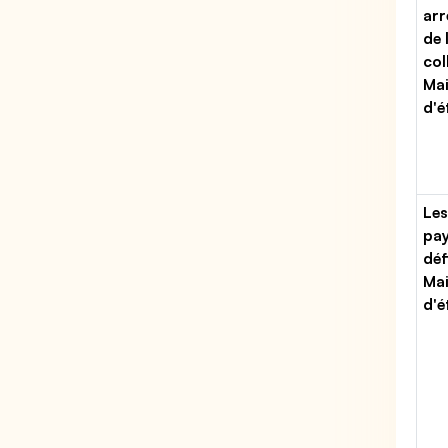
arr
de 
col
Ma
d'é
Les
pa
déf
Ma
d'é