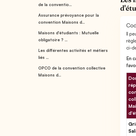
de la conventio...
d'ét
Assurance prévoyance pour la
convention Maisons d...
Cod
Maisons d'étudiants : Mutuelle
Il p
obligatoire ? ...
règl
ci-de
Les différentes activités et métiers
liés ...
En c
favo
OPCO de la convention collective
Maisons d...
Don
rép
con
col
Ma
d'é
Gri
Sal