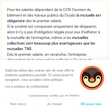
Pour les salariés dépendant de la CCN Ouvriers du
bâtiment et des travaux publics du Doubs
la mutuelle est
obligatoire
dès le premier salarié.
Si la société est composée uniquement de dirigeants,
alors il n'y a pas d'obligation légale pour eux d'adhérer à
la mutuelle de l'entreprise, même si les
mutuelles
collectives sont beaucoup plus avantageuses que les
mutuelles TNS
.
Dès le premier salarié, en revanche, l'entreprise
dépendant de la convention collective Ouvriers du
bâtiment et des travaux publics du Doubs doit souscrire
SideCare utilise des cookies afin de vous offrir la
à une complémentaire santé pour son personnel. Cette
meilleure expérience possible. En poursuivant la
mutuelle doit respecter des critères bien particuliers
navigation, vous acceptez notre politique.
définis dans la convention collective.
Lire la politique de confidentialité
Voir notre page dédiée à la mutuelle pour la CCN
Ouvriers du bâtiment et des travaux publics du Doubs
Consentements certifiés par
Politique de cookies
En résumé :
Non merci
Je choisis
OK pour moi
La Mutuelle est obligatoire pour la convention collective