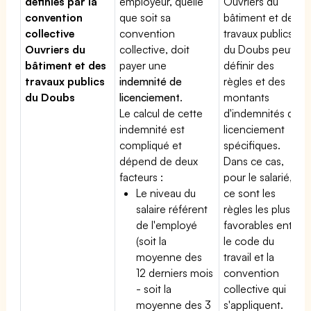
définies par la
employeur, quelle
Ouvriers du
convention
que soit sa
bâtiment et des
collective
convention
travaux publics
Ouvriers du
collective, doit
du Doubs peut
bâtiment et des
payer une
définir des
travaux publics
indemnité de
règles et des
du Doubs
licenciement
.
montants
Le calcul de cette
d'indemnités de
indemnité est
licenciement
compliqué et
spécifiques.
dépend de deux
Dans ce cas,
facteurs :
pour le salarié,
Le niveau du
ce sont les
salaire référent
règles les plus
de l'employé
favorables entre
(soit la
le code du
moyenne des
travail et la
12 derniers mois
convention
- soit la
collective qui
moyenne des 3
s'appliquent.