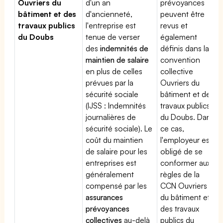
Ouvriers du
d'un an
prévoyances
bâtiment et des
d'ancienneté,
peuvent être
travaux publics
l'entreprise est
revus et
du Doubs
tenue de verser
également
des
indemnités de
définis dans la
maintien de salaire
convention
en plus de celles
collective
prévues par la
Ouvriers du
sécurité sociale
bâtiment et des
(IJSS : Indemnités
travaux publics
journalières de
du Doubs. Dans
sécurité sociale). Le
ce cas,
coût du maintien
l'employeur est
de salaire pour les
obligé de se
entreprises est
conformer aux
généralement
règles de la
compensé par les
CCN Ouvriers
assurances
du bâtiment et
prévoyances
des travaux
collectives
au-delà
publics du