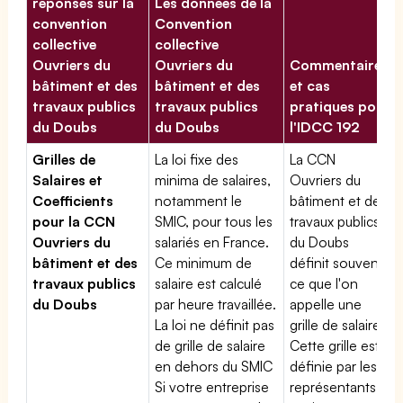
réponses sur la
Les données de la
convention
Convention
collective
collective
Ouvriers du
Ouvriers du
Commentaires
bâtiment et des
bâtiment et des
et cas
travaux publics
travaux publics
pratiques pour
du Doubs
du Doubs
l'IDCC 192
Grilles de
La loi fixe des
La CCN
Salaires et
minima de salaires,
Ouvriers du
Coefficients
notamment le
bâtiment et des
pour la CCN
SMIC, pour tous les
travaux publics
Ouvriers du
salariés en France.
du Doubs
bâtiment et des
Ce minimum de
définit souvent
travaux publics
salaire est calculé
ce que l'on
du Doubs
par heure travaillée.
appelle une
La loi ne définit pas
grille de salaires.
de grille de salaire
Cette grille est
en dehors du SMIC
définie par les
Si votre entreprise
représentants