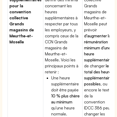
pour la
concernant les
Grands
convention
heures
magasins de
collective
supplémentaires à
Meurthe-et-
Grands
respecter par tous
Moselle peut
magasins de
les employeurs, y
prévoir
Meurthe-et-
compris ceux de la
d'augmenter la
Moselle
CCN Grands
rémunération
magasins de
minimum d'une
Meurthe-et-
heure
Moselle. Voici les
supplémentaire
,
principaux points à
de changer
le
retenir :
total des heures
Une heure
supplémentaires
supplémentaire
possibles
, ou
doit être payée
encore le texte
10 % plus chère
de la
au minimum
convention
qu'une heure
IDCC 386 peut
normale.
changer les