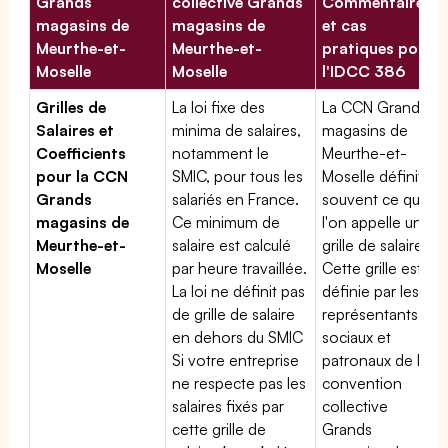
Grands
collective Grands
Commentaires
magasins de
magasins de
et cas
Meurthe-et-
Meurthe-et-
pratiques pour
Moselle
Moselle
l'IDCC 386
Grilles de
La loi fixe des
La CCN Grands
Salaires et
minima de salaires,
magasins de
Coefficients
notamment le
Meurthe-et-
pour la CCN
SMIC, pour tous les
Moselle définit
Grands
salariés en France.
souvent ce que
magasins de
Ce minimum de
l'on appelle une
Meurthe-et-
salaire est calculé
grille de salaires.
Moselle
par heure travaillée.
Cette grille est
La loi ne définit pas
définie par les
de grille de salaire
représentants
en dehors du SMIC
sociaux et
Si votre entreprise
patronaux de la
ne respecte pas les
convention
salaires fixés par
collective
cette grille de
Grands