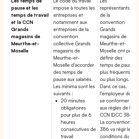
Les temps de
Le code du travail
Les
pause et les
impose à toutes les
représentants
temps de travail
entreprises et
de la
et la CCN
notamment aux
convention
Grands
entreprises de la
Grands
magasins de
convention
magasins de
Meurthe-et-
collective Grands
Meurthe-et-
Moselle
magasins de
Moselle ont pu
Meurthe-et-
définir des
Moselle d'accorder
temps de pause
des temps de
plus fréquents
pause aux salariés.
ou plus longs.
Les minima sont les
Dans ce cas,
suivants :
l'employeur doit
20 minutes
se conformer
obligatoires
aux règles de la
pour plus de 6
CCN IDCC 386.
heures
La convention
consécutives de
386 va régir les
travail
conditions du