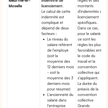
Meurthe-et-
indemnité de
règles et des
Moselle
licenciement
.
montants
Le calcul de cette
d'indemnités de
indemnité est
licenciement
compliqué et
spécifiques.
dépend de deux
Dans ce cas,
facteurs :
pour le salarié,
Le niveau du
ce sont les
salaire référent
règles les plus
de l'employé
favorables entre
(soit la
le code du
moyenne des
travail et la
12 derniers mois
convention
- soit la
collective qui
moyenne des 3
s'appliquent.
derniers mois
La durée du
pour résumer)
préavis de la
L'ancienneté du
convention
salarié dans
collective
l'entreprise
Grands