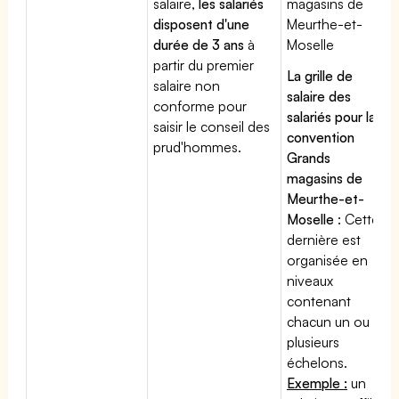
salaire,
les salariés
magasins de
disposent d'une
Meurthe-et-
durée de 3 ans
à
Moselle
partir du premier
La grille de
salaire non
salaire des
conforme pour
salariés pour la
saisir le conseil des
convention
prud'hommes.
Grands
magasins de
Meurthe-et-
Moselle
: Cette
dernière est
organisée en
niveaux
contenant
chacun un ou
plusieurs
échelons.
Exemple :
un