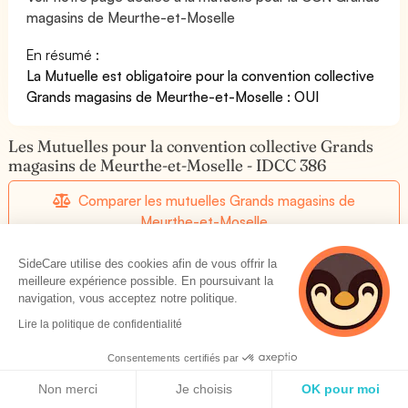
magasins de Meurthe-et-Moselle
En résumé :
La Mutuelle est obligatoire pour la convention collective
Grands magasins de Meurthe-et-Moselle : OUI
Les Mutuelles pour la convention collective Grands
magasins de Meurthe-et-Moselle - IDCC 386
Comparer les mutuelles Grands magasins de
Meurthe-et-Moselle
SideCare utilise des cookies afin de vous offrir la
Les mutuelles pour la CCN Grands magasins
meilleure expérience possible. En poursuivant la
de Meurthe-et-Moselle
navigation, vous acceptez notre politique.
Lire la politique de confidentialité
Consentements certifiés par
Grands magasins de Meurthe-et-Moselle: Mutuelle
Politique de cookies
pour salariés non cadres
Non merci
Je choisis
OK pour moi