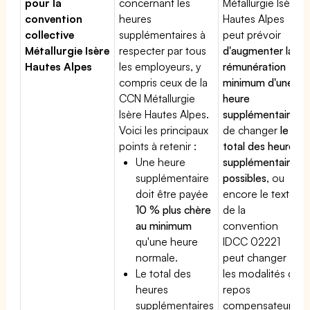
pour la
concernant les
Métallurgie Isère
convention
heures
Hautes Alpes
collective
supplémentaires à
peut prévoir
Métallurgie Isère
respecter par tous
d'augmenter la
Hautes Alpes
les employeurs, y
rémunération
compris ceux de la
minimum d'une
CCN Métallurgie
heure
Isère Hautes Alpes.
supplémentaire
,
Voici les principaux
de changer
le
points à retenir :
total des heures
Une heure
supplémentaires
supplémentaire
possibles
, ou
doit être payée
encore le texte
10 % plus chère
de la
au minimum
convention
qu'une heure
IDCC 02221
normale.
peut changer
Le total des
les modalités du
heures
repos
supplémentaires
compensateur.