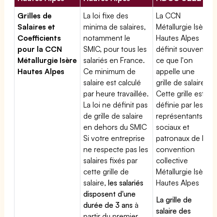
Grilles de
La loi fixe des
La CCN
Salaires et
minima de salaires,
Métallurgie Isère
Coefficients
notamment le
Hautes Alpes
pour la CCN
SMIC, pour tous les
définit souvent
Métallurgie Isère
salariés en France.
ce que l'on
Hautes Alpes
Ce minimum de
appelle une
salaire est calculé
grille de salaires.
par heure travaillée.
Cette grille est
La loi ne définit pas
définie par les
de grille de salaire
représentants
en dehors du SMIC
sociaux et
Si votre entreprise
patronaux de la
ne respecte pas les
convention
salaires fixés par
collective
cette grille de
Métallurgie Isère
salaire,
les salariés
Hautes Alpes
disposent d'une
La grille de
durée de 3 ans
à
salaire des
partir du premier