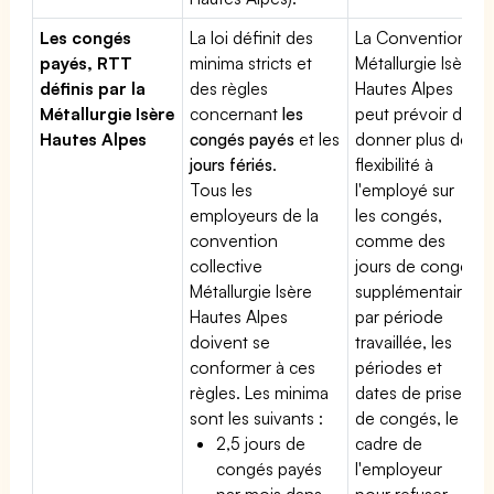
Les congés
La loi définit des
La Convention
payés, RTT
minima stricts et
Métallurgie Isère
définis par la
des règles
Hautes Alpes
Métallurgie Isère
concernant
les
peut prévoir de
Hautes Alpes
congés payés
et les
donner plus de
jours fériés
.
flexibilité à
Tous les
l'employé sur
employeurs de la
les congés,
convention
comme des
collective
jours de congé
Métallurgie Isère
supplémentaires
Hautes Alpes
par période
doivent se
travaillée, les
conformer à ces
périodes et
règles. Les minima
dates de prise
sont les suivants :
de congés, le
2,5 jours de
cadre de
congés payés
l'employeur
par mois dans
pour refuser