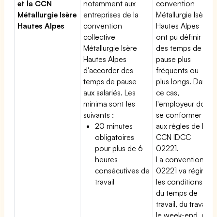
et la CCN
notamment aux
convention
Métallurgie Isère
entreprises de la
Métallurgie Isère
Hautes Alpes
convention
Hautes Alpes
collective
ont pu définir
Métallurgie Isère
des temps de
Hautes Alpes
pause plus
d'accorder des
fréquents ou
temps de pause
plus longs. Dans
aux salariés. Les
ce cas,
minima sont les
l'employeur doit
suivants :
se conformer
20 minutes
aux règles de la
obligatoires
CCN IDCC
pour plus de 6
02221.
heures
La convention
consécutives de
02221 va régir
travail
les conditions
du temps de
travail, du travail
le week-end, du