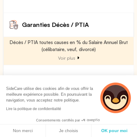
Garanties Décès / PTIA
Décès / PTIA toutes causes en % du Salaire Annuel Brut
(célibataire, veuf, divorcé)
Voir plus
100 %
SideCare utilise des cookies afin de vous offrir la
meilleure expérience possible. En poursuivant la
Décès / PTIA toutes causes en % du Salaire Annuel Brut
navigation, vous acceptez notre politique.
(marié)
Lire la politique de confidentialité
Voir plus
Consentements certifiés par
Politique de cookies
Non merci
Je choisis
OK pour moi
100 %