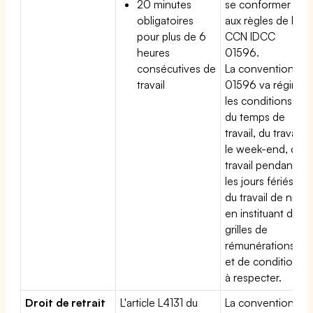
20 minutes
se conformer
obligatoires
aux règles de la
pour plus de 6
CCN IDCC
heures
01596.
consécutives de
La convention
travail
01596 va régir
les conditions
du temps de
travail, du travail
le week-end, du
travail pendant
les jours fériés,
du travail de nuit
en instituant des
grilles de
rémunérations
et de conditions
à respecter.
Droit de retrait
L'article L4131 du
La convention