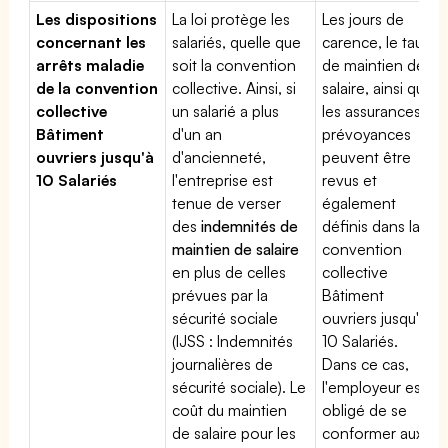
Les dispositions
La loi protège les
Les jours de
concernant les
salariés, quelle que
carence, le taux
arrêts maladie
soit la convention
de maintien de
de la convention
collective. Ainsi, si
salaire, ainsi que
collective
un salarié a plus
les assurances
Bâtiment
d'un an
prévoyances
ouvriers jusqu'à
d'ancienneté,
peuvent être
10 Salariés
l'entreprise est
revus et
tenue de verser
également
des
indemnités de
définis dans la
maintien de salaire
convention
en plus de celles
collective
prévues par la
Bâtiment
sécurité sociale
ouvriers jusqu'à
(IJSS : Indemnités
10 Salariés.
journalières de
Dans ce cas,
sécurité sociale). Le
l'employeur est
coût du maintien
obligé de se
de salaire pour les
conformer aux