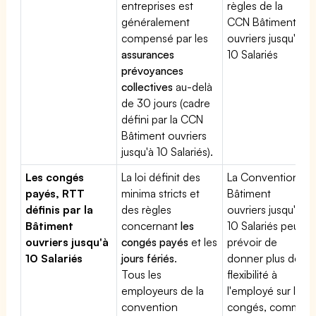
entreprises est
règles de la
généralement
CCN Bâtiment
compensé par les
ouvriers jusqu'à
assurances
10 Salariés
prévoyances
collectives
au-delà
de 30 jours (cadre
défini par la CCN
Bâtiment ouvriers
jusqu'à 10 Salariés).
Les congés
La loi définit des
La Convention
payés, RTT
minima stricts et
Bâtiment
définis par la
des règles
ouvriers jusqu'à
Bâtiment
concernant
les
10 Salariés peut
ouvriers jusqu'à
congés payés
et les
prévoir de
10 Salariés
jours fériés
.
donner plus de
Tous les
flexibilité à
employeurs de la
l'employé sur les
convention
congés, comme