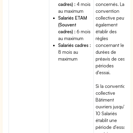
cadres) :
4 mois
concernés. La
au maximum
convention
Salariés ETAM
collective peut
(Souvent
également
cadres) :
6 mois
établir des
au maximum
règles
Salariés cadres :
concernant les
8 mois au
durées de
maximum
préavis de ces
périodes
d'essai.
Si la convention
collective
Bâtiment
ouvriers jusqu'à
10 Salariés
établit une
période d'essai