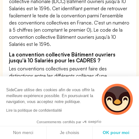
collective nationale (IDCC) Bâtiment ouvriers jusqu'à 10
Salariés est le 1596. Cet identifiant permet de retrouver
facilement le texte de la convention parmi l'ensemble
des conventions collectives en France. C'est un numéro
à 5 chiffres (en comptant le premier 0). Le code de la
convention collective Bâtiment ouvriers jusqu'à 10
Salariés est le 1596.
La convention collective Bâtiment ouvriers
jusqu'à 10 Salariés pour les CADRES ?
Les conventions collectives peuvent faire des
distinctions entre les différents collèges d'une
entreprise. Néanmoins, les conventions collectives ne
peuvent être que mieux-disantes que le code du travail.
SideCare utilise des cookies afin de vous offrir la
meilleure expérience possible. En poursuivant la
Ainsi, tous les cadres de la convention collective
navigation, vous acceptez notre politique.
Bâtiment ouvriers jusqu'à 10 Salariés doivent avoir une
Lire la politique de confidentialité
prévoyance d'au moins 1,5 % de la tranche A de leur
salaire brut rétabli (Attention sur ce dernier point, la
Consentements certifiés par
jurisprudence a évolué pour la CCN Bâtiment ouvriers
Politique de cookies
jusqu'à 10 Salariés, et vous pouvez désormais dans
Non merci
Je choisis
OK pour moi