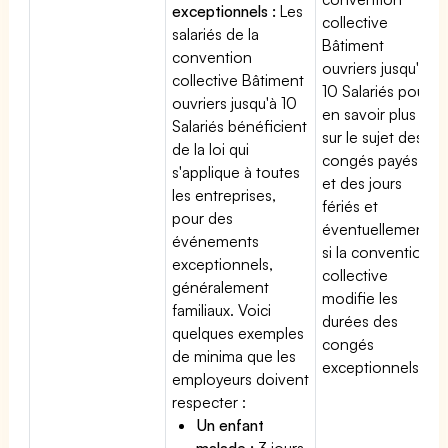
exceptionnels :
Les
collective
salariés de la
Bâtiment
convention
ouvriers jusqu'à
collective Bâtiment
10 Salariés pour
ouvriers jusqu'à 10
en savoir plus
Salariés bénéficient
sur le sujet des
de la loi qui
congés payés
s'applique à toutes
et des jours
les entreprises,
fériés et
pour des
éventuellement
événements
si la convention
exceptionnels,
collective
généralement
modifie les
familiaux. Voici
durées des
quelques exemples
congés
de minima que les
exceptionnels.
employeurs doivent
respecter :
Un enfant
malade :
3 jours