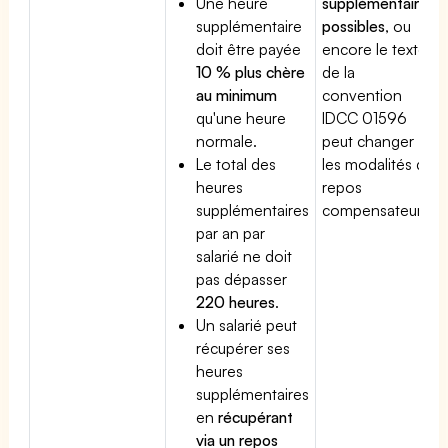
Une heure
supplémentaires
supplémentaire
possibles
, ou
doit être payée
encore le texte
10 % plus chère
de la
au minimum
convention
qu'une heure
IDCC 01596
normale.
peut changer
Le total des
les modalités du
heures
repos
supplémentaires
compensateur.
par an par
salarié ne doit
pas dépasser
220 heures
.
Un salarié peut
récupérer ses
heures
supplémentaires
en
récupérant
via un repos