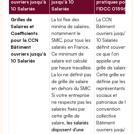
ouvriers jusqu'à
jusqu'à 10
pratiques pour
10 Salariés
Salariés
l'IDCC 01596
Grilles de
La loi fixe des
La CCN
Salaires et
minima de salaires,
Bâtiment
Coefficients
notamment le
ouvriers jusqu'à
pour la CCN
SMIC, pour tous les
10 Salariés
Bâtiment
salariés en France.
définit souvent
ouvriers jusqu'à
Ce minimum de
ce que l'on
10 Salariés
salaire est calculé
appelle une
par heure travaillée.
grille de salaires.
La loi ne définit pas
Cette grille est
de grille de salaire
définie par les
en dehors du SMIC
représentants
Si votre entreprise
sociaux et
ne respecte pas les
patronaux de la
salaires fixés par
convention
cette grille de
collective
salaire,
les salariés
Bâtiment
disposent d'une
ouvriers jusqu'à