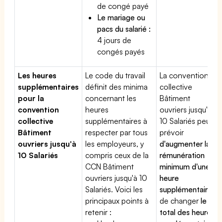
de congé payé
Le mariage ou
pacs du salarié :
4 jours de
congés payés
Les heures
Le code du travail
La convention
supplémentaires
définit des minima
collective
pour la
concernant les
Bâtiment
convention
heures
ouvriers jusqu'à
collective
supplémentaires à
10 Salariés peut
Bâtiment
respecter par tous
prévoir
ouvriers jusqu'à
les employeurs, y
d'augmenter la
10 Salariés
compris ceux de la
rémunération
CCN Bâtiment
minimum d'une
ouvriers jusqu'à 10
heure
Salariés. Voici les
supplémentaire
,
principaux points à
de changer
le
retenir :
total des heures