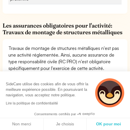
Les assurances obligatoires pour l'activité:
Travaux de montage de structures métalliques
Travaux de montage de structures métalliques n'est pas
une activité réglementée. Ainsi, aucune assurance de
type responsabilité civile (RC PRO) n'est obligatoire
spécifiquement pour l'exercice de cette activité.
Néanmoins, il est
fortement recommandé de souscrire à
des assurances de responsabilité civile
pour l'activité
SideCare utilise des cookies afin de vous offrir la
Travaux de montage de structures métalliques.
meilleure expérience possible. En poursuivant la
Concernant les assurances obligatoires pour vos
navigation, vous acceptez notre politique.
employés (Mutuelle Santé et Prévoyance Collective),
Lire la politique de confidentialité
vous devez vous référer à votre convention collective.
Consentements certifiés par
Politique de cookies
Non merci
Je choisis
OK pour moi
Comparez les produits et assurances les plus