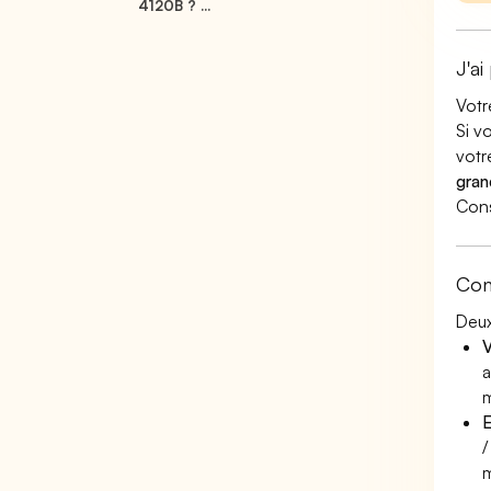
4120B ? ...
J'ai
Votr
Si v
votr
gran
Cons
Con
Deux
V
a
m
E
/
m