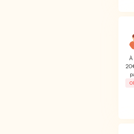
À 
20€
p
Ob