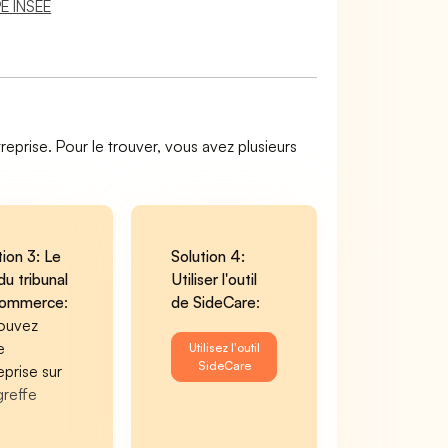
E INSEE
reprise. Pour le trouver, vous avez plusieurs
tion 3: Le
Solution 4:
du tribunal
Utiliser l'outil
commerce
:
de SideCare
:
ouvez
e
Utilisez l'outil
SideCare
eprise sur
greffe