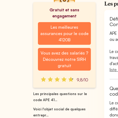
Les p
Gratuit et sans
engagement
Déf
Con
Les meilleures
APE 
assurances pour le code
ou 
4120B
Le c
Vous avez des salariés ?
trav
Découvrez notre SIRH
d'ac
gratuit
list
9,8/10
Que
cod
Les principales questions sur le
code APE 41...
Le c
diff
Voici l'objet social de quelques
donc
entrepr...