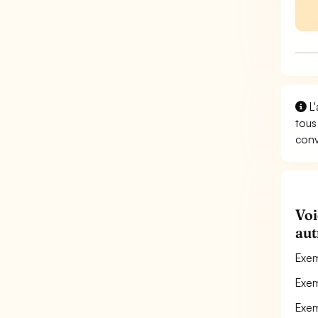
L'
tous
conv
Voi
aut
Exem
Exem
Exem