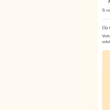
Si v
Où 
Votr
solu