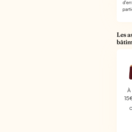
d'en
parti
Les a
bâtim
À 
15
C