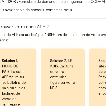
APE 4120B :
Formulaire de demande de changement de CODE AP
ous avez besoin de conseils, contactez-nous.
trouver votre code APE ?
e code APE est attribué par l'INSEE lors de la création de votre ent
tions:
Solution 1,
Solution 2, LE
Solu
FICHE DE
KBIS
. L'activité
site 
PAIE
: Le code
de votre
de 
APE figure sur
entreprise
Retr
les bulletins de
figure sur votre
votr
paie ou sur les
KBIS
entr
factures de
Info
vente de
l'entreprise