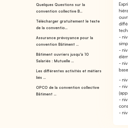
Expr
Quelques Questions sur la
hiér
convention collective B...
ouvr
Télécharger gratuitement le texte
diff
de la conventio...
tech
- ni
Assurance prévoyance pour la
simp
convention Bâtiment ...
- niv
Bâtiment ouvriers jusqu'à 10
élém
Salariés : Mutuelle ...
- ni
base
Les différentes activités et métiers
liés ...
- niv
- ni
OPCO de la convention collective
(app
Bâtiment ...
- ni
const
- ni