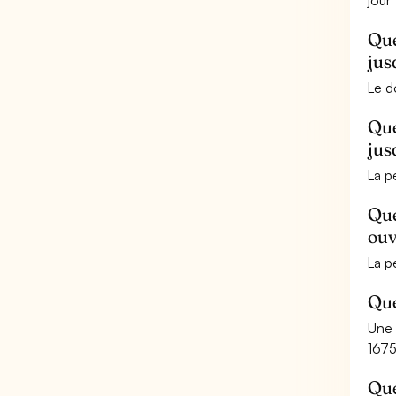
jou
Que
jus
Le d
Que
jus
La p
Que
ouv
La p
Que
Une 
1675
Que