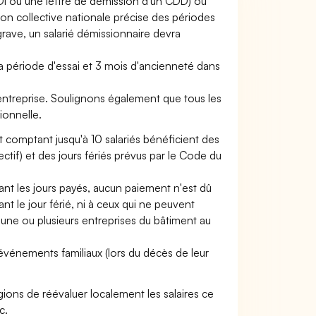
CDI ou une lettre de démission d'un CDD) ou
ion collective nationale précise des périodes
grave, un salarié démissionnaire devra
sa période d'essai et 3 mois d'ancienneté dans
'entreprise. Soulignons également que tous les
ionnelle.
 comptant jusqu'à 10 salariés bénéficient des
ctif) et des jours fériés prévus par le Code du
nt les jours payés, aucun paiement n'est dû
ant le jour férié, ni à ceux qui ne peuvent
 une ou plusieurs entreprises du bâtiment au
vénements familiaux (lors du décès de leur
gions de réévaluer localement les salaires ce
c.