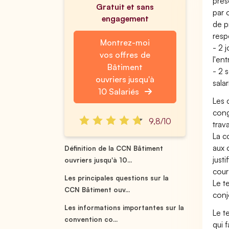
prés
Gratuit et sans
par 
engagement
de p
resp
Montrez-moi
- 2 
vos offres de
l'ent
Bâtiment
- 2 
ouvriers jusqu'à
sala
10 Salariés
Les 
cong
9,8/10
trava
La c
aux 
Définition de la CCN Bâtiment
just
ouvriers jusqu'à 10...
cour
Les principales questions sur la
Le t
CCN Bâtiment ouv...
conj
Les informations importantes sur la
Le t
convention co...
qui 