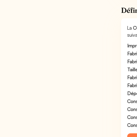
Défi
La
C
suiva
Impr
Fabr
Fabr
Tail
Fabr
Fabr
Dépo
Cons
Cons
Cons
Cons