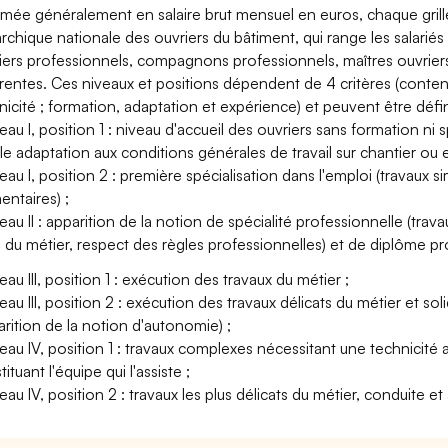
imée généralement en salaire brut mensuel en euros, chaque grille 
archique nationale des ouvriers du bâtiment, qui range les salariés
iers professionnels, compagnons professionnels, maîtres ouvriers
érentes. Ces niveaux et positions dépendent de 4 critères (contenu d
nicité ; formation, adaptation et expérience) et peuvent être défini
veau I, position 1 : niveau d'accueil des ouvriers sans formation ni 
le adaptation aux conditions générales de travail sur chantier ou en
eau I, position 2 : première spécialisation dans l'emploi (travaux simp
entaires) ;
veau II : apparition de la notion de spécialité professionnelle (tr
 du métier, respect des règles professionnelles) et de diplôme pr
eau III, position 1 : exécution des travaux du métier ;
veau III, position 2 : exécution des travaux délicats du métier et 
arition de la notion d'autonomie) ;
veau IV, position 1 : travaux complexes nécessitant une technicité a
ituant l'équipe qui l'assiste ;
veau IV, position 2 : travaux les plus délicats du métier, conduite