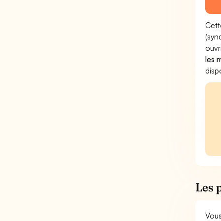
Cett
(syn
ouvr
les 
disp
Les 
Vous