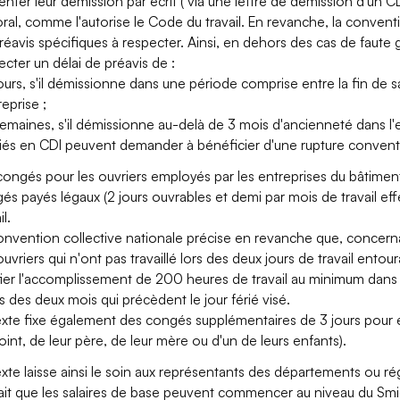
enter leur démission par écrit ( via une lettre de démission d'un 
oral, comme l'autorise le Code du travail. En revanche, la convent
réavis spécifiques à respecter. Ainsi, en dehors des cas de faute 
ecter un délai de préavis de :
jours, s'il démissionne dans une période comprise entre la fin de 
reprise ;
semaines, s'il démissionne au-delà de 3 mois d'ancienneté dans l
riés en CDI peuvent demander à bénéficier d'une rupture convent
congés pour les ouvriers employés par les entreprises du bâtiment
és payés légaux (2 jours ouvrables et demi par mois de travail effe
il.
onvention collective nationale précise en revanche que, concerna
ouvriers qui n'ont pas travaillé lors des deux jours de travail entour
ifier l'accomplissement de 200 heures de travail au minimum dans
s des deux mois qui précèdent le jour férié visé.
exte fixe également des congés supplémentaires de 3 jours pour é
oint, de leur père, de leur mère ou d'un de leurs enfants).
exte laisse ainsi le soin aux représentants des départements ou ré
fait que les salaires de base peuvent commencer au niveau du Smi