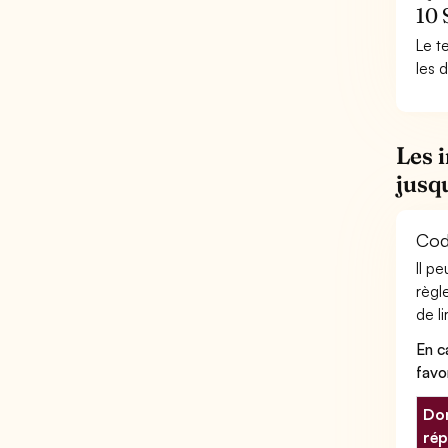
10 
Le t
les 
Les 
jusq
Code
Il p
règl
de li
En c
favo
Don
rép