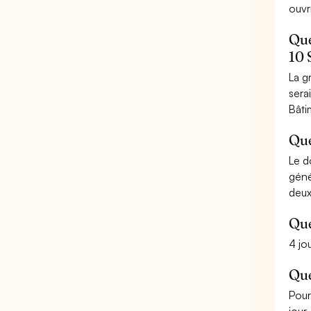
ouvr
Que
10 
La g
sera
Bâti
Que
Le d
géné
deux
Que
4 j
Que
Pour