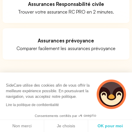
Assurances Responsabilité civile
Trouver votre assurance RC PRO en 2 minutes.
Assurances prévoyance
Comparer facilement les assurances prévoyance
Quels métiers pour le code APE 4339Z ?
SideCare utilise des cookies afin de vous offrir la
meilleure expérience possible. En poursuivant la
Vous vous posez la question de savoir si votre activité
navigation, vous acceptez notre politique.
correspond bien au code APE 4339Z ? La réponse n'est
Lire la politique de confidentialité
pas évidente. Il n'existe pas de liste de métiers clairs
pour l'activité Autres travaux de finition. La meilleure
Consentements certifiés par
option est de prendre une société similaire à la vôtre et
Politique de cookies
de voir quel est son code d'activité. Si vous êtes chef
Non merci
Je choisis
OK pour moi