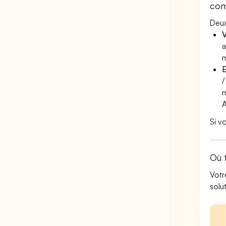
com
Deux
V
a
m
E
/
m
Si v
Où 
Votr
solu