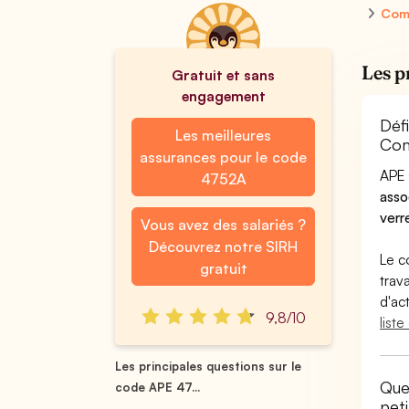
Comm
Les p
Gratuit et sans
engagement
Déf
Les meilleures
Com
assurances pour le code
APE 
4752A
asso
verr
Vous avez des salariés ?
Découvrez notre SIRH
Le c
gratuit
trav
d'ac
9,8/10
list
Les principales questions sur le
Quel
code APE 47...
pet