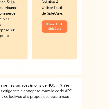
tion 3: Le
Solution 4:
du tribunal
Utiliser l'outil
commerce
:
de SideCare
:
ouvez
e
Utilisez l'outil
SideCare
eprise sur
greffe
en petites surfaces (moins de 400 m²) n'est
s dirigeants d'entreprise ayant le code APE
ns collectives et à propos des assurances