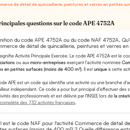
erce de détail de quincaillerie, peintures et verres en petites s
rincipales questions sur le code APE 4752A
inition du code APE 4752A ou du code NAF 4752A, Qu
merce de détail de quincaillerie, peintures et verres en
signifie Activité Principale Exercée. Le code APE 4752A est le 
ciations
ou aux
micro-entreprises
exerçant l'activité nommée
Comm
es en petites surfaces (moins de 400 m²)
. Il est
unique
à cette acti
ode APE est un code qui identifie une activité ou une branche d'a
ailleur indépendant. Ce code a pour but principal d'effectuer des st
tivités des professionnels et est délivré par l'INSEE lors de
la créat
e complète des 732 activités françaises
.
 est le code NAF pour l'activité Commerce de détail de q
ites surfaces (moins de 400 m²) ? Quelle différence e