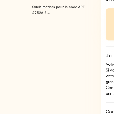
Quels métiers pour le code APE
4752A ? ...
J'ai
Votr
Si v
votr
gran
Comm
prin
Com