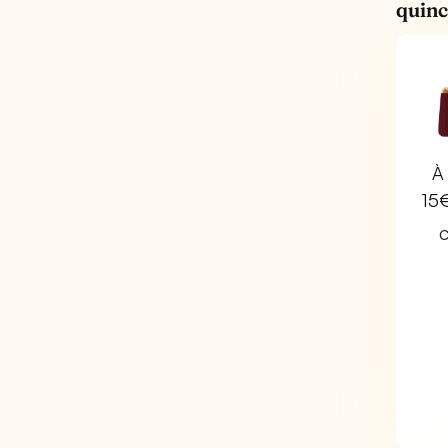
quinc
À 
15
C