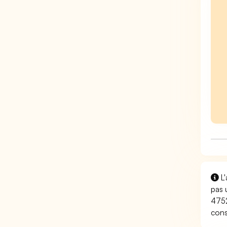
L'
pas 
4752
cons