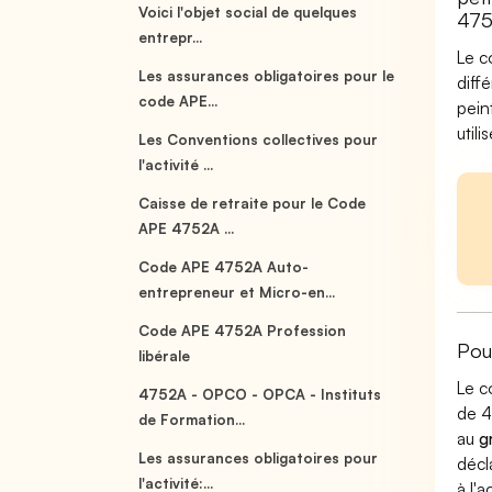
Voici l'objet social de quelques
475
entrepr...
Le c
Les assurances obligatoires pour le
diff
code APE...
pein
util
Les Conventions collectives pour
l'activité ...
Caisse de retraite pour le Code
APE 4752A ...
Code APE 4752A Auto-
entrepreneur et Micro-en...
Code APE 4752A Profession
Pou
libérale
Le c
4752A - OPCO - OPCA - Instituts
de 4
de Formation...
au
g
Les assurances obligatoires pour
décl
l'activité:...
à l'a