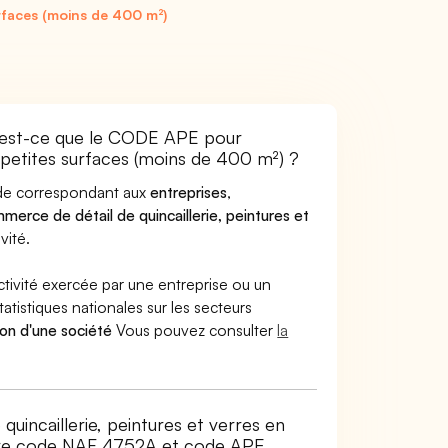
urfaces (moins de 400 m²)
'est-ce que le CODE APE pour
 petites surfaces (moins de 400 m²) ?
code correspondant aux
entreprises
,
erce de détail de quincaillerie, peintures et
vité.
ctivité exercée par une entreprise ou un
atistiques nationales sur les secteurs
ion d'une société
Vous pouvez consulter
la
uincaillerie, peintures et verres en
ntre code NAF 4752A et code APE