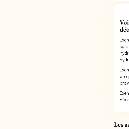
Voi
dét
Exem
spa,
hydr
hydr
Exem
de q
prov
Exem
déco
Les a