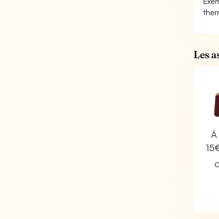
Exem
ther
Les a
À 
15
C