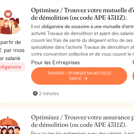
Optimisez / Trouvez votre mutuelle d'e
de démolition (ou code APE 4311Z).
Il est
obligatoire de souscrire à une mutuelle d'ent
activité Travaux de démolition et ayant des salari
couvrir les frais de santé du dirigeant et/ou de ses 
partir de
spécialisée dans l'activité Travaux de démolition 
 par mois
votre convention collective et de vous couvrir le 
ar salarié
Pour les Entreprises
ligatoire
TROUVER / OPTIMISER MA MUTUELLE
SANTÉ
2 minutes
Optimisez / Trouvez votre assurance p
de démolition (ou code APE 4311Z).
Pour toutes les entreprises avec des salariés, il 