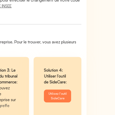
lir pour effectuer le changement de votre code
 INSEE
reprise. Pour le trouver, vous avez plusieurs
tion 3: Le
Solution 4:
du tribunal
Utiliser l'outil
commerce
:
de SideCare
:
ouvez
e
Utilisez l'outil
SideCare
eprise sur
greffe