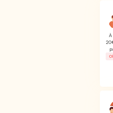
À 
20€
p
Ob