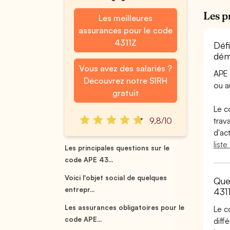
Les p
Les meilleures
assurances pour le code
4311Z
Déf
dém
Vous avez des salariés ?
APE 
Découvrez notre SIRH
ou 
gratuit
Le c
9,8/10
trav
d'ac
list
Les principales questions sur le
code APE 43...
Voici l'objet social de quelques
Que
entrepr...
431
Les assurances obligatoires pour le
Le c
code APE...
diff