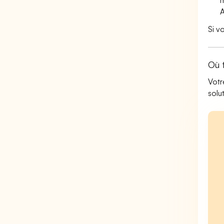
m
A
Si v
Où 
Votr
solu