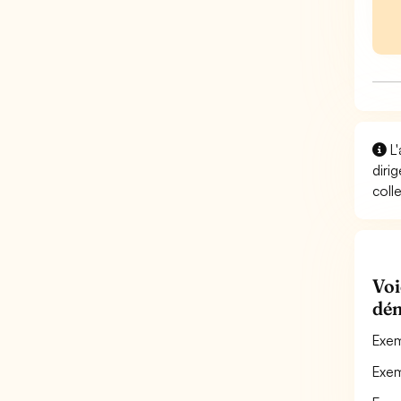
L'
diri
coll
Voi
dém
Exem
Exem