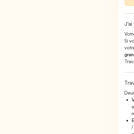
J'ai
Votr
Si v
votr
gran
Trav
Tra
Deux
V
a
m
E
/