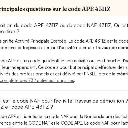
rincipales questions sur le code APE 4311Z
inition du code APE 4311Z ou du code NAF 4311Z, Qu'e
olition ?
signifie Activité Principale Exercée. Le code APE 4311Z est le c
aux
micro-entreprises
exerçant l'activité nommée
Travaux de démo
ode APE est un code qui identifie une activité ou une branche d'a
ailleur indépendant. Ce code a pour but principal d'effectuer des st
tivités des professionnels et est délivré par l'INSEE lors de
la créat
e complète des 732 activités françaises
.
l est le code NAF pour l'activité Travaux de démolition
1Z et code APE 4311Z ?
ode APE est identique au code NAF pour la Nomenclature des activi
érence entre le CODE NAF et le CODE APE. Le code NAF pour l'act