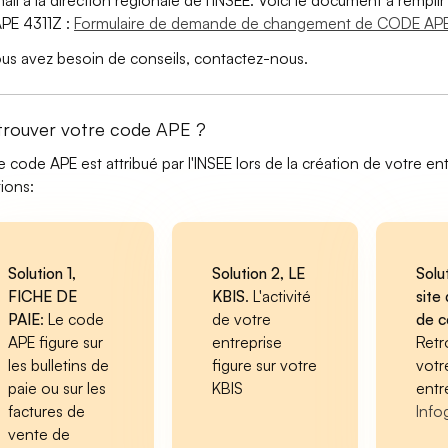
ail à la direction régionale de l'INSEE. Voici le document à remp
PE 4311Z :
Formulaire de demande de changement de CODE APE
ous avez besoin de conseils, contactez-nous.
trouver votre code APE ?
e code APE est attribué par l'INSEE lors de la création de votre ent
tions:
Solution 1,
Solution 2, LE
Solu
FICHE DE
KBIS
. L'activité
site 
PAIE
: Le code
de votre
de 
APE figure sur
entreprise
Retr
les bulletins de
figure sur votre
votr
paie ou sur les
KBIS
entr
factures de
Info
vente de