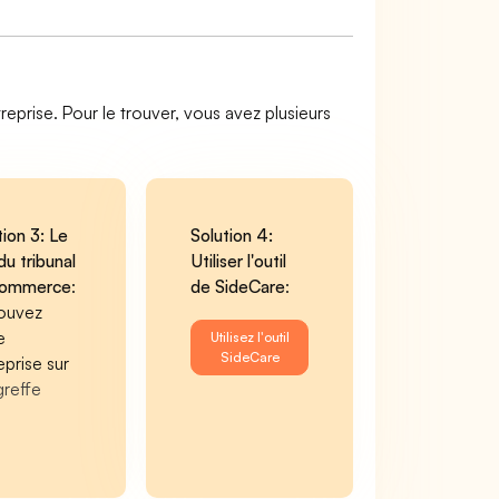
reprise. Pour le trouver, vous avez plusieurs
tion 3: Le
Solution 4:
du tribunal
Utiliser l'outil
commerce
:
de SideCare
:
ouvez
e
Utilisez l'outil
SideCare
eprise sur
greffe