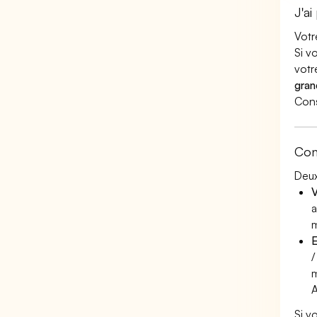
J'ai
Votr
Si v
votr
gran
Cons
Con
Deux
V
a
m
E
/
m
A
Si v