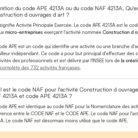
inition du code APE 4213A ou du code NAF 4213A, Qu'
struction d ouvrages d art ?
signifie Activité Principale Exercée. Le code APE 4213A est le c
aux
micro-entreprises
exerçant l'activité nommée
Construction d o
ode APE est un code qui identifie une activité ou une branche d'a
ailleur indépendant. Ce code a pour but principal d'effectuer des st
tivités des professionnels et est délivré par l'INSEE lors de
la créat
e complète des 732 activités françaises
.
l est le code NAF pour l'activité Construction d ouvrage
 4213A et code APE 4213A ?
ode APE est identique au code NAF pour la Nomenclature des activi
érence entre le CODE NAF et le CODE APE. Le code NAF pour l'act
A. Le code NAF est désormais moins utilisé que le code APE.