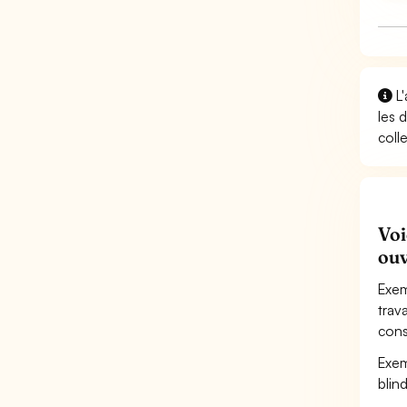
L'
les 
coll
Voi
ouv
Exem
trav
cons
Exem
blin