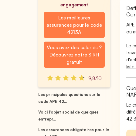
engagement
Déf
Con
Les meilleures
APE 
assurances pour le code
ou 
4213A
Le c
Vous avez des salariés ?
trav
Découvrez notre SIRH
d'ac
gratuit
list
9,8/10
Que
NAF
Les principales questions sur le
code APE 42...
Le c
diff
Voici l'objet social de quelques
4213
entrepr...
Les assurances obligatoires pour le