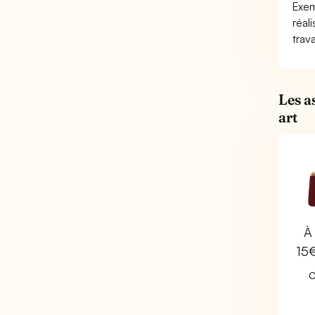
Exem
réal
trav
Les a
art
À 
15
C