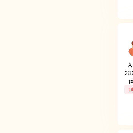
À 
20€
p
Ob