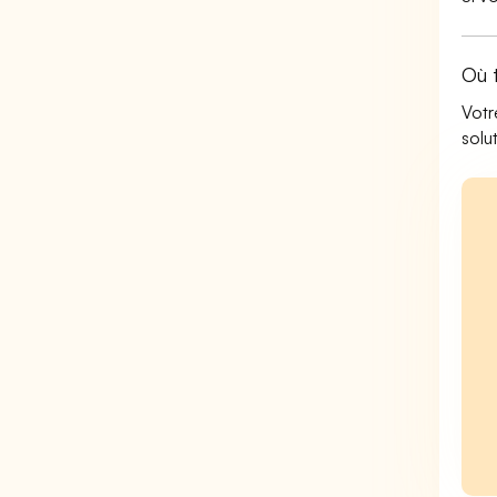
Où 
Votr
solu