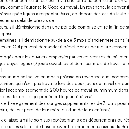
enter leur démission par écrit ( via une lettre de démission d'un 
oral, comme l'autorise le Code du travail. En revanche, la convent
réavis spécifiques à respecter. Ainsi, en dehors des cas de faute 
ecter un délai de préavis de :
jours, s'il démissionne dans une période comprise entre la fin de 
reprise ;
semaines, s'il démissionne au-delà de 3 mois d'ancienneté dans l
riés en CDI peuvent demander à bénéficier d'une rupture convent
congés pour les ouvriers employés par les entreprises du bâtiment
és payés légaux (2 jours ouvrables et demi par mois de travail effe
il.
onvention collective nationale précise en revanche que, concerna
ouvriers qui n'ont pas travaillé lors des deux jours de travail entour
ifier l'accomplissement de 200 heures de travail au minimum dans
s des deux mois qui précèdent le jour férié visé.
exte fixe également des congés supplémentaires de 3 jours pour é
oint, de leur père, de leur mère ou d'un de leurs enfants).
exte laisse ainsi le soin aux représentants des départements ou ré
fait que les salaires de base peuvent commencer au niveau du Smi