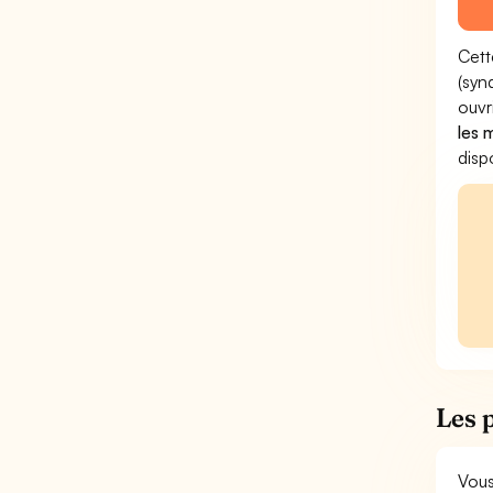
Cett
(syn
ouvr
les 
disp
Les 
Vous