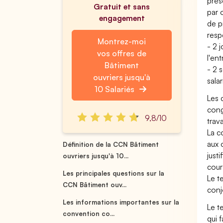
prés
Gratuit et sans
par 
engagement
de p
resp
Montrez-moi
- 2 
vos offres de
l'ent
Bâtiment
- 2 
ouvriers jusqu'à
sala
10 Salariés
Les 
cong
9,8/10
trava
La c
aux 
Définition de la CCN Bâtiment
just
ouvriers jusqu'à 10...
cour
Les principales questions sur la
Le t
CCN Bâtiment ouv...
conj
Les informations importantes sur la
Le t
convention co...
qui 