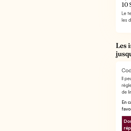
10 
Le t
les 
Les 
jusq
Code
Il p
règl
de li
En c
favo
Don
rép