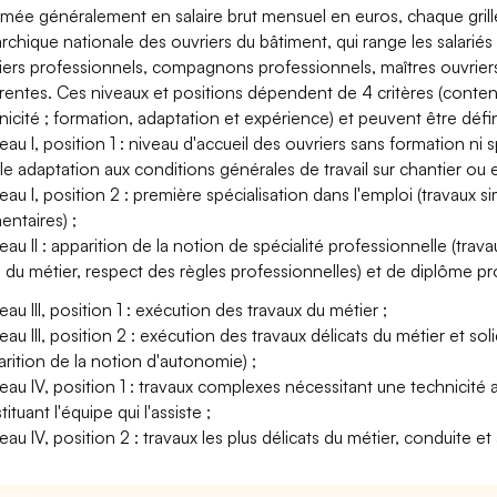
imée généralement en salaire brut mensuel en euros, chaque grille 
archique nationale des ouvriers du bâtiment, qui range les salariés
iers professionnels, compagnons professionnels, maîtres ouvriers
érentes. Ces niveaux et positions dépendent de 4 critères (contenu d
nicité ; formation, adaptation et expérience) et peuvent être défini
veau I, position 1 : niveau d'accueil des ouvriers sans formation ni 
le adaptation aux conditions générales de travail sur chantier ou en
eau I, position 2 : première spécialisation dans l'emploi (travaux simp
entaires) ;
veau II : apparition de la notion de spécialité professionnelle (tr
 du métier, respect des règles professionnelles) et de diplôme pr
eau III, position 1 : exécution des travaux du métier ;
veau III, position 2 : exécution des travaux délicats du métier et 
arition de la notion d'autonomie) ;
veau IV, position 1 : travaux complexes nécessitant une technicité a
ituant l'équipe qui l'assiste ;
veau IV, position 2 : travaux les plus délicats du métier, conduite