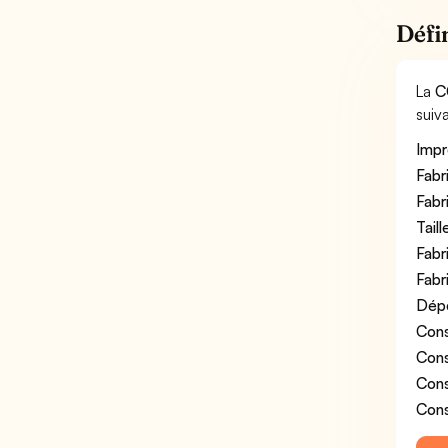
Défi
La
C
suiva
Impr
Fabr
Fabr
Tail
Fabr
Fabr
Dépo
Cons
Cons
Cons
Cons