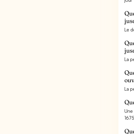
jou
Que
jus
Le d
Que
jus
La p
Que
ouv
La p
Que
Une 
1675
Que