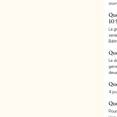
ouvr
Que
10 
La g
sera
Bâti
Que
Le d
géné
deux
Que
4 j
Que
Pour