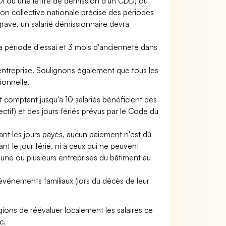
CDI ou une lettre de démission d'un CDD) ou
ion collective nationale précise des périodes
grave, un salarié démissionnaire devra
sa période d'essai et 3 mois d'ancienneté dans
'entreprise. Soulignons également que tous les
ionnelle.
 comptant jusqu'à 10 salariés bénéficient des
ctif) et des jours fériés prévus par le Code du
nt les jours payés, aucun paiement n'est dû
ant le jour férié, ni à ceux qui ne peuvent
 une ou plusieurs entreprises du bâtiment au
vénements familiaux (lors du décès de leur
gions de réévaluer localement les salaires ce
c.