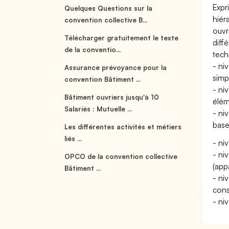
Expr
Quelques Questions sur la
hiér
convention collective B...
ouvr
Télécharger gratuitement le texte
diff
de la conventio...
tech
- ni
Assurance prévoyance pour la
simp
convention Bâtiment ...
- niv
Bâtiment ouvriers jusqu'à 10
élém
Salariés : Mutuelle ...
- ni
base
Les différentes activités et métiers
liés ...
- niv
- ni
OPCO de la convention collective
(app
Bâtiment ...
- ni
const
- ni