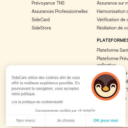
Prévoyance TNS
Assurance sur 
Assurances Professionnelles
Harmonisation 
SideCard
Vérification de
SideStore
Résiliation de v
PLATEFORME
Plateforme Sant
Plateforme Pré
collective
Plateforme SIR
SideCare utilise des cookies afin de vous
Nos modules S
offrir la meilleure expérience possible. En
poursuivant la navigation, vous acceptez
Plateforme QV
notre politique.
Tous nos outils
Lire la politique de confidentialité
Consentements certifiés par
Non merci
Je choisis
OK pour moi