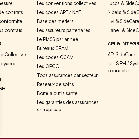
mesure
Les conventions collectives
Lucca & SideC
de contrats
Les codes APE / NAF
Nibelis & Side
 conformité
Base des métiers
Livi & SideCar
os contrats
Les assureurs partenaires
Lianeli & Side
Le PMSS par année
S
API & INTEG
Bureaux CPAM
é Collective
API SideCare
Les codes CCAM
voyance
Les SIRH / Sys
Les OPCO
connectés
Tops assurances par secteur
H
Réseaux de soins
IRH
Boîte à outils santé
T
Les garanties des assurances
entreprises