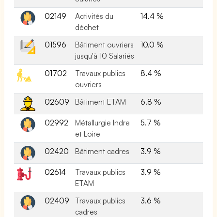
02149
Activités du
14.4 %
déchet
01596
Bâtiment ouvriers
10.0 %
jusqu'à 10 Salariés
01702
Travaux publics
8.4 %
ouvriers
02609
Bâtiment ETAM
6.8 %
02992
Métallurgie Indre
5.7 %
et Loire
02420
Bâtiment cadres
3.9 %
02614
Travaux publics
3.9 %
ETAM
02409
Travaux publics
3.6 %
cadres