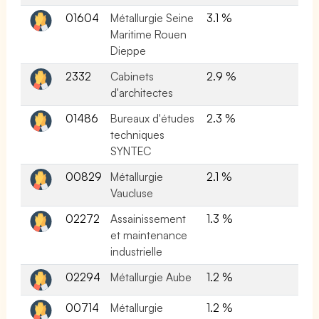
01604
Métallurgie Seine
3.1 %
Maritime Rouen
Dieppe
2332
Cabinets
2.9 %
d'architectes
01486
Bureaux d'études
2.3 %
techniques
SYNTEC
00829
Métallurgie
2.1 %
Vaucluse
02272
Assainissement
1.3 %
et maintenance
industrielle
02294
Métallurgie Aube
1.2 %
00714
Métallurgie
1.2 %