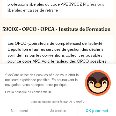
professions libérales du code APE 3900Z
Professions
libérales et caisse de retraite
3900Z - OPCO - OPCA - Instituts de Formation
Les OPCO (Opérateurs de compétences) de l'activité
Dépollution et autres services de gestion des déchets
sont définis par les conventions collectives possibles
pour ce code APE. Voici le tableau des OPCO possibles.
Vous pouvez consulter notre guide pour les OPCO pour
le code APE 3900Z sur le lien suivant:
OPCO - OPCA
SideCare utilise des cookies afin de vous offrir la
du code APE 3900Z
meilleure expérience possible. En poursuivant la
Les OPCO sont les organismes chargés de recouvrer la
navigation, vous acceptez notre politique.
taxe d'apprentissage et de financer les alternances et
Lire la politique de confidentialité
formations de vos salariés.
Consentements certifiés par
Politique de cookies
Non merci
Je choisis
OK pour moi