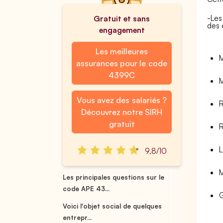
-Les
Gratuit et sans
des 
engagement
Les meilleures
M
assurances pour le code
4399C
M
Vous avez des salariés ?
R
Découvrez notre SIRH
gratuit
R
L
9,8/10
M
Les principales questions sur le
code APE 43...
G
Voici l'objet social de quelques
entrepr...