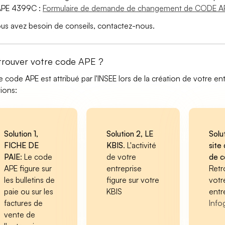
APE 4399C :
Formulaire de demande de changement de CODE A
ous avez besoin de conseils, contactez-nous.
trouver votre code APE ?
e code APE est attribué par l'INSEE lors de la création de votre ent
tions:
Solution 1,
Solution 2, LE
Solu
FICHE DE
KBIS
. L'activité
site 
PAIE
: Le code
de votre
de 
APE figure sur
entreprise
Retr
les bulletins de
figure sur votre
votr
paie ou sur les
KBIS
entr
factures de
Info
vente de