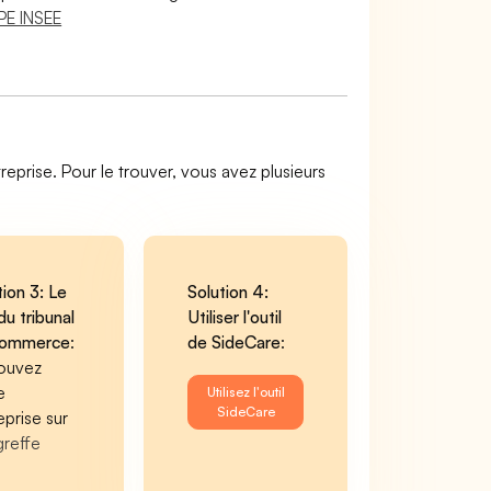
PE INSEE
reprise. Pour le trouver, vous avez plusieurs
tion 3: Le
Solution 4:
du tribunal
Utiliser l'outil
commerce
:
de SideCare
:
ouvez
e
Utilisez l'outil
SideCare
eprise sur
greffe