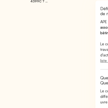
4399C ? ...
Déf
de 
APE 
asso
bâti
Le c
trav
d'ac
list
Que
Que
Le c
diff
uvr