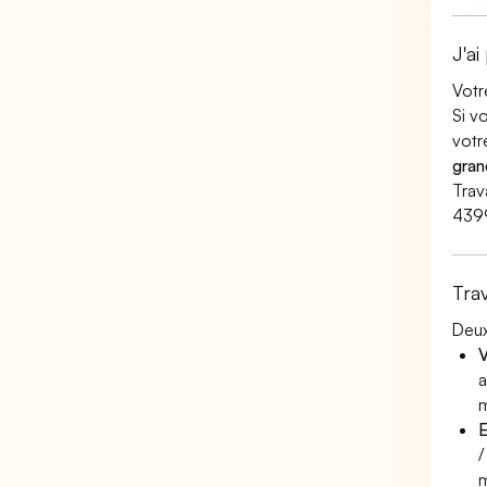
J'ai
Votr
Si v
votr
gran
Trav
439
Tra
Deux
V
a
m
E
/
m