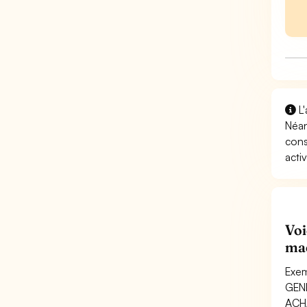
L'
Néan
cons
activ
Voi
maç
Exe
GEN
ACH