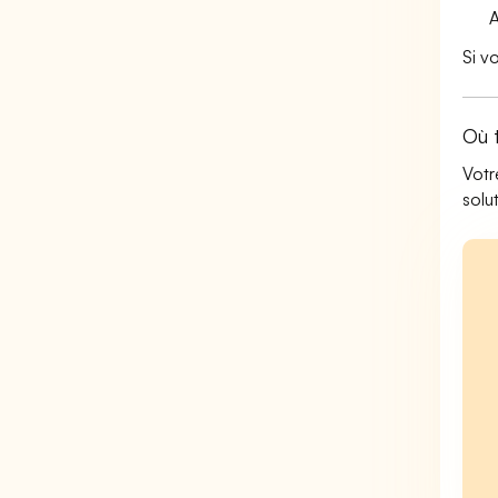
Si v
Où 
Votr
solu