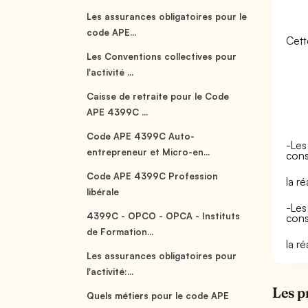
Les assurances obligatoires pour le
code APE...
Cett
Les Conventions collectives pour
l'activité ...
Caisse de retraite pour le Code
APE 4399C ...
Code APE 4399C Auto-
-Les
entrepreneur et Micro-en...
cons
Code APE 4399C Profession
la r
libérale
-Les
4399C - OPCO - OPCA - Instituts
cons
de Formation...
la r
Les assurances obligatoires pour
l'activité:...
Les p
Quels métiers pour le code APE