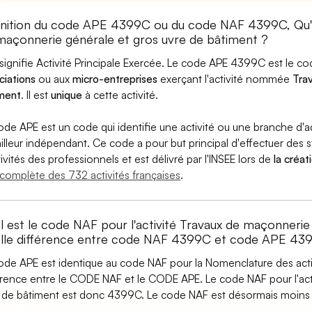
inition du code APE 4399C ou du code NAF 4399C, Qu'
maçonnerie générale et gros uvre de bâtiment ?
signifie Activité Principale Exercée. Le code APE 4399C est le 
ciations
ou aux
micro-entreprises
exerçant l'activité nommée
Tra
ment
. Il est
unique
à cette activité.
ode APE est un code qui identifie une activité ou une branche d'a
ailleur indépendant. Ce code a pour but principal d'effectuer des st
tivités des professionnels et est délivré par l'INSEE lors de
la créat
e complète des 732 activités françaises
.
l est le code NAF pour l'activité Travaux de maçonnerie
lle différence entre code NAF 4399C et code APE 43
ode APE est identique au code NAF pour la Nomenclature des activi
érence entre le CODE NAF et le CODE APE. Le code NAF pour l'act
e de bâtiment est donc 4399C. Le code NAF est désormais moins u