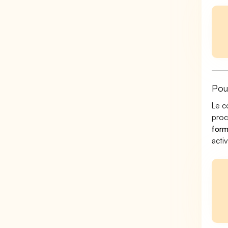
Pou
Le c
pro
form
acti