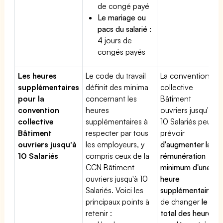
de congé payé
Le mariage ou
pacs du salarié :
4 jours de
congés payés
Les heures
Le code du travail
La convention
supplémentaires
définit des minima
collective
pour la
concernant les
Bâtiment
convention
heures
ouvriers jusqu'à
collective
supplémentaires à
10 Salariés peut
Bâtiment
respecter par tous
prévoir
ouvriers jusqu'à
les employeurs, y
d'augmenter la
10 Salariés
compris ceux de la
rémunération
CCN Bâtiment
minimum d'une
ouvriers jusqu'à 10
heure
Salariés. Voici les
supplémentaire
,
principaux points à
de changer
le
retenir :
total des heures