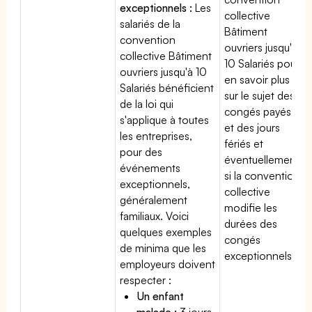
exceptionnels :
Les
collective
salariés de la
Bâtiment
convention
ouvriers jusqu'à
collective Bâtiment
10 Salariés pour
ouvriers jusqu'à 10
en savoir plus
Salariés bénéficient
sur le sujet des
de la loi qui
congés payés
s'applique à toutes
et des jours
les entreprises,
fériés et
pour des
éventuellement
événements
si la convention
exceptionnels,
collective
généralement
modifie les
familiaux. Voici
durées des
quelques exemples
congés
de minima que les
exceptionnels.
employeurs doivent
respecter :
Un enfant
malade :
3 jours