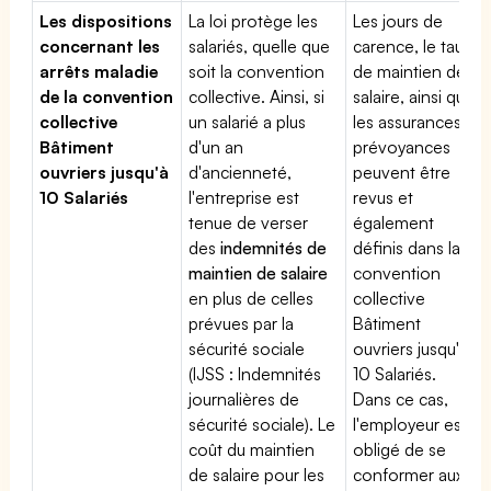
Les dispositions
La loi protège les
Les jours de
concernant les
salariés, quelle que
carence, le taux
arrêts maladie
soit la convention
de maintien de
de la convention
collective. Ainsi, si
salaire, ainsi que
collective
un salarié a plus
les assurances
Bâtiment
d'un an
prévoyances
ouvriers jusqu'à
d'ancienneté,
peuvent être
10 Salariés
l'entreprise est
revus et
tenue de verser
également
des
indemnités de
définis dans la
maintien de salaire
convention
en plus de celles
collective
prévues par la
Bâtiment
sécurité sociale
ouvriers jusqu'à
(IJSS : Indemnités
10 Salariés.
journalières de
Dans ce cas,
sécurité sociale). Le
l'employeur est
coût du maintien
obligé de se
de salaire pour les
conformer aux