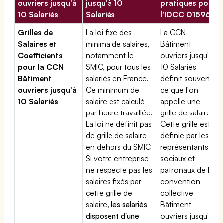
ouvriers jusqu'à
jusqu'à 10
pratiques pour
10 Salariés
Salariés
l'IDCC 01596
Grilles de
La loi fixe des
La CCN
Salaires et
minima de salaires,
Bâtiment
Coefficients
notamment le
ouvriers jusqu'à
pour la CCN
SMIC, pour tous les
10 Salariés
Bâtiment
salariés en France.
définit souvent
ouvriers jusqu'à
Ce minimum de
ce que l'on
10 Salariés
salaire est calculé
appelle une
par heure travaillée.
grille de salaires.
La loi ne définit pas
Cette grille est
de grille de salaire
définie par les
en dehors du SMIC
représentants
Si votre entreprise
sociaux et
ne respecte pas les
patronaux de la
salaires fixés par
convention
cette grille de
collective
salaire,
les salariés
Bâtiment
disposent d'une
ouvriers jusqu'à