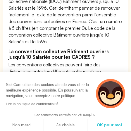
collective nationale (IDCC) Bâtiment ouvriers jusqu'à 10
Salariés est le 1596. Cet identifiant permet de retrouver
facilement le texte de la convention parmi l'ensemble
des conventions collectives en France. C'est un numéro
à 5 chiffres (en comptant le premier 0). Le code de la
convention collective Bâtiment ouvriers jusqu'à 10
Salariés est le 1596.
La convention collective Bâtiment ouvriers
jusqu'à 10 Salariés pour les CADRES ?
Les conventions collectives peuvent faire des
distinctions entre les différents collèges d'une
entreprise. Néanmoins, les conventions collectives ne
peuvent être que mieux-disantes que le code du travail.
SideCare utilise des cookies afin de vous offrir la
meilleure expérience possible. En poursuivant la
Ainsi, tous les cadres de la convention collective
navigation, vous acceptez notre politique.
Bâtiment ouvriers jusqu'à 10 Salariés doivent avoir une
Lire la politique de confidentialité
prévoyance d'au moins 1,5 % de la tranche A de leur
salaire brut rétabli (Attention sur ce dernier point, la
Consentements certifiés par
jurisprudence a évolué pour la CCN Bâtiment ouvriers
Politique de cookies
jusqu'à 10 Salariés, et vous pouvez désormais dans
Non merci
Je choisis
OK pour moi