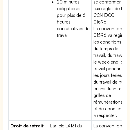
20 minutes
se conformer
obligatoires
aux règles de la
pour plus de 6
CCN IDCC
heures
01596.
consécutives de
La convention
travail
01596 va régir
les conditions
du temps de
travail, du travail
le week-end, du
travail pendant
les jours fériés,
du travail de nuit
en instituant des
grilles de
rémunérations
et de conditions
à respecter.
Droit de retrait
L'article L4131 du
La convention