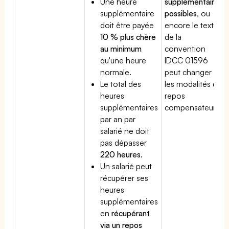
Une heure
supplémentaires
supplémentaire
possibles
, ou
doit être payée
encore le texte
10 % plus chère
de la
au minimum
convention
qu'une heure
IDCC 01596
normale.
peut changer
Le total des
les modalités du
heures
repos
supplémentaires
compensateur.
par an par
salarié ne doit
pas dépasser
220 heures
.
Un salarié peut
récupérer ses
heures
supplémentaires
en
récupérant
via un repos