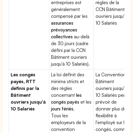
entreprises est
règles de la
généralement
CCN Bâtiment
compensé par les
ouvriers jusqu'à
assurances
10 Salariés
prévoyances
collectives
au-delà
de 30 jours (cadre
défini par la CCN
Bâtiment ouvriers
jusqu'à 10 Salariés).
Les congés
La loi définit des
La Convention
payés, RTT
minima stricts et
Bâtiment
définis par la
des règles
ouvriers jusqu'à
Bâtiment
concernant
les
10 Salariés peut
ouvriers jusqu'à
congés payés
et les
prévoir de
10 Salariés
jours fériés
.
donner plus de
Tous les
flexibilité à
employeurs de la
l'employé sur les
convention
congés, comme