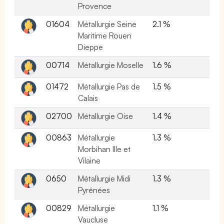
Provence
01604
Métallurgie Seine
2.1 %
Maritime Rouen
Dieppe
00714
Métallurgie Moselle
1.6 %
01472
Métallurgie Pas de
1.5 %
Calais
02700
Métallurgie Oise
1.4 %
00863
Métallurgie
1.3 %
Morbihan Ille et
Vilaine
0650
Métallurgie Midi
1.3 %
Pyrénées
00829
Métallurgie
1.1 %
Vaucluse