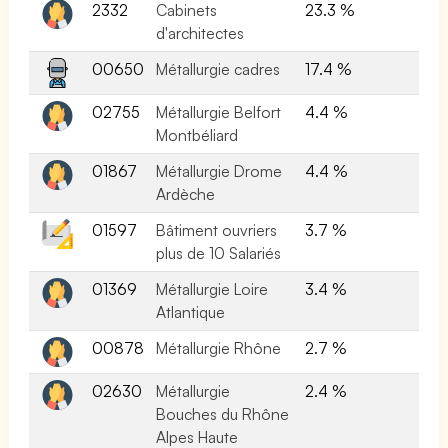
2332
Cabinets
23.3 %
d'architectes
00650
Métallurgie cadres
17.4 %
02755
Métallurgie Belfort
4.4 %
Montbéliard
01867
Métallurgie Drome
4.4 %
Ardèche
01597
Bâtiment ouvriers
3.7 %
plus de 10 Salariés
01369
Métallurgie Loire
3.4 %
Atlantique
00878
Métallurgie Rhône
2.7 %
02630
Métallurgie
2.4 %
Bouches du Rhône
Alpes Haute