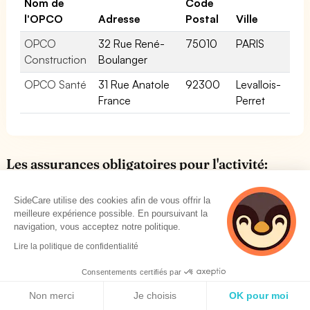
Nom de
Code
l'OPCO
Adresse
Postal
Ville
OPCO
32 Rue René-
75010
PARIS
Construction
Boulanger
OPCO Santé
31 Rue Anatole
92300
Levallois-
France
Perret
Les assurances obligatoires pour l'activité:
Réparation d équipements électriques
SideCare utilise des cookies afin de vous offrir la
meilleure expérience possible. En poursuivant la
Réparation d équipements électriques n'est pas une
navigation, vous acceptez notre politique.
activité réglementée. Ainsi, aucune assurance de type
Lire la politique de confidentialité
responsabilité civile (RC PRO) n'est obligatoire
spécifiquement pour l'exercice de cette activité.
Consentements certifiés par
Néanmoins, il est
fortement recommandé de souscrire à
Politique de cookies
Non merci
Je choisis
OK pour moi
des assurances de responsabilité civile
pour l'activité