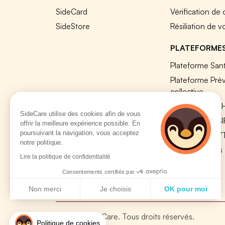
SideCard
Vérification de
SideStore
Résiliation de v
PLATEFORME
Plateforme Sant
Plateforme Pré
collective
Plateforme SIR
SideCare utilise des cookies afin de vous
Nos modules S
offrir la meilleure expérience possible. En
poursuivant la navigation, vous acceptez
Plateforme QV
notre politique.
Tous nos outils
Lire la politique de confidentialité
Consentements certifiés par
Non merci
Je choisis
OK pour moi
Axeptio consent
Plateforme de Gestion du Consentement : Personnalisez vo
© 2026 SideCare. Tous droits réservés.
Notre plateforme vous permet d'adapter et de gérer vos param
Politique de cookies