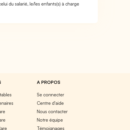
ui du salarié, le/les enfants(s) à charge
S
A PROPOS
tables
Se connecter
enaires
Centre d'aide
are
Nous contacter
are
Notre équipe
Care
Témoignages