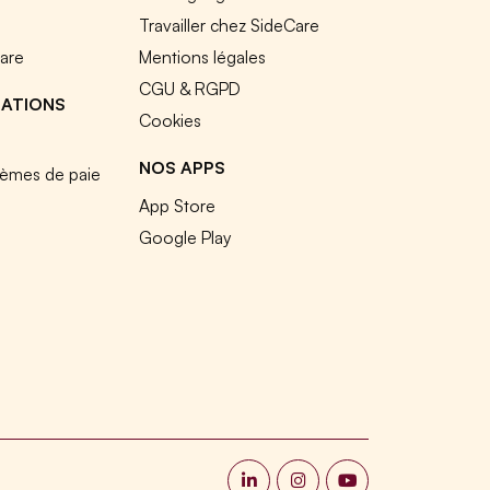
e
Travailler chez SideCare
Care
Mentions légales
CGU & RGPD
RATIONS
Cookies
NOS APPS
tèmes de paie
App Store
Google Play
s réglementations. Personnalisez vos préférences pour contrôler