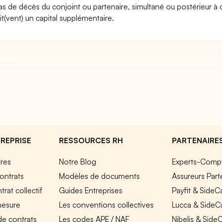
as de décès du conjoint ou partenaire, simultané ou postérieur à cel
it(vent) un capital supplémentaire.
REPRISE
RESSOURCES RH
PARTENAIRE
fres
Notre Blog
Experts-Comp
ontrats
Modèles de documents
Assureurs Part
rat collectif
Guides Entreprises
Payfit & SideC
mesure
Les conventions collectives
Lucca & SideC
de contrats
Les codes APE / NAF
Nibelis & Side