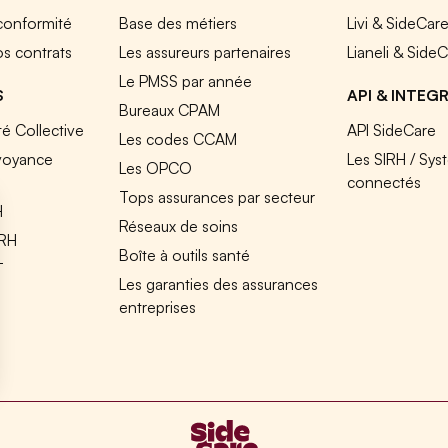
 conformité
Base des métiers
Livi & SideCar
os contrats
Les assureurs partenaires
Lianeli & Side
Le PMSS par année
S
API & INTEG
Bureaux CPAM
é Collective
API SideCare
Les codes CCAM
voyance
Les SIRH / Sys
Les OPCO
connectés
Tops assurances par secteur
H
Réseaux de soins
IRH
Boîte à outils santé
T
Les garanties des assurances
entreprises
s Options
ètres de confidentialité, en garantissant la conformité avec le