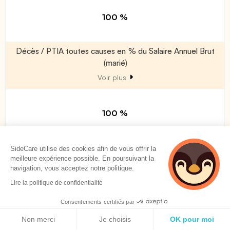
100 %
Décès / PTIA toutes causes en % du Salaire Annuel Brut
(marié)
Voir plus
100 %
Décès / PTIA toutes causes en % du Salaire Annuel Brut
SideCare utilise des cookies afin de vous offrir la
(majoration par enfant à charge)
meilleure expérience possible. En poursuivant la
navigation, vous acceptez notre politique.
Voir plus
Lire la politique de confidentialité
Consentements certifiés par
0 %
Politique de cookies
Non merci
Je choisis
OK pour moi