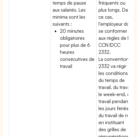
temps de pause
fréquents ou
aux salariés. Les
plus longs. Dans
minima sont les
ce cas,
suivants :
l'employeur doit
20 minutes
se conformer
obligatoires
aux règles de la
pour plus de 6
CCN IDCC
heures
2332.
consécutives de
La convention
travail
2332 va régir
les conditions
du temps de
travail, du travail
le week-end, du
travail pendant
les jours fériés,
du travail de nuit
en instituant
des grilles de
rémunérations