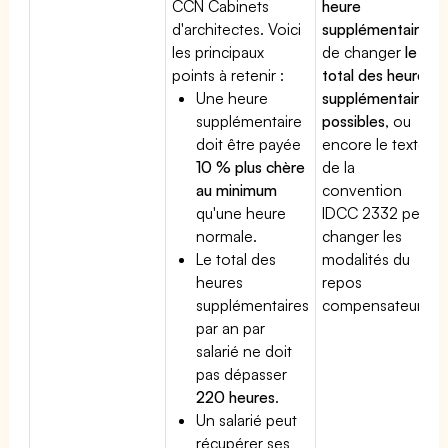
CCN Cabinets
heure
d'architectes. Voici
supplémentaire
,
les principaux
de changer
le
points à retenir :
total des heures
Une heure
supplémentaires
supplémentaire
possibles
, ou
doit être payée
encore le texte
10 % plus chère
de la
au minimum
convention
qu'une heure
IDCC 2332 peut
normale.
changer les
Le total des
modalités du
heures
repos
supplémentaires
compensateur.
par an par
salarié ne doit
pas dépasser
220 heures
.
Un salarié peut
récupérer ses