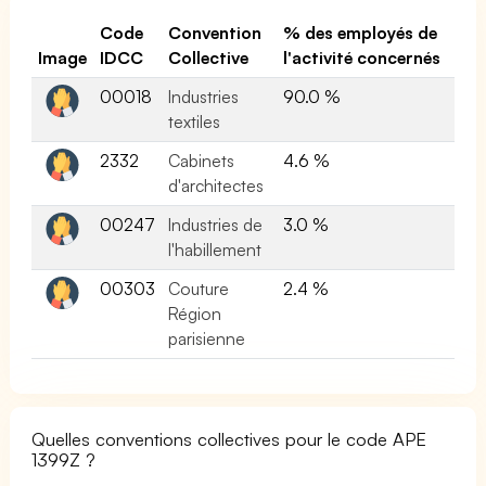
Code
Convention
% des employés de
Image
IDCC
Collective
l'activité concernés
00018
Industries
90.0 %
textiles
2332
Cabinets
4.6 %
d'architectes
00247
Industries de
3.0 %
l'habillement
00303
Couture
2.4 %
Région
parisienne
Quelles conventions collectives pour le code APE
1399Z ?