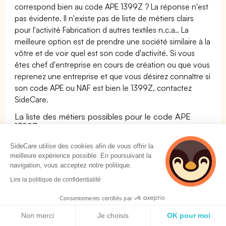
correspond bien au code APE 1399Z ? La réponse n'est
pas évidente. Il n'existe pas de liste de métiers clairs
pour l'activité Fabrication d autres textiles n.c.a.. La
meilleure option est de prendre une société similaire à la
vôtre et de voir quel est son code d'activité. Si vous
êtes chef d'entreprise en cours de création ou que vous
reprenez une entreprise et que vous désirez connaître si
son code APE ou NAF est bien le 1399Z, contactez
SideCare.
La liste des métiers possibles pour le code APE
1399Z :
Nom du métier
Famille
SideCare utilise des cookies afin de vous offrir la
meilleure expérience possible. En poursuivant la
Imprimeur / Imprimeuse sur étoffes
INDUSTRIE
navigation, vous acceptez notre politique.
Matelassier / Matelassière
ARTS ET
Lire la politique de confidentialité
FACONNAGE
Consentements certifiés par
D''OUVRAGES
Politique de cookies
D''ART
Non merci
Je choisis
OK pour moi