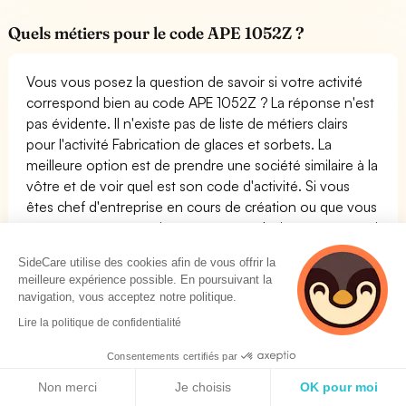
Quels métiers pour le code APE 1052Z ?
Vous vous posez la question de savoir si votre activité
correspond bien au code APE 1052Z ? La réponse n'est
pas évidente. Il n'existe pas de liste de métiers clairs
pour l'activité Fabrication de glaces et sorbets. La
meilleure option est de prendre une société similaire à la
vôtre et de voir quel est son code d'activité. Si vous
êtes chef d'entreprise en cours de création ou que vous
reprenez une entreprise et que vous désirez connaître si
son code APE ou NAF est bien le 1052Z, contactez
SideCare utilise des cookies afin de vous offrir la
SideCare.
meilleure expérience possible. En poursuivant la
navigation, vous acceptez notre politique.
La liste des métiers possibles pour le code APE
1052Z :
Lire la politique de confidentialité
Nom du métier
Famille
Consentements certifiés par
Politique de cookies
Boulanger / Boulangère
COMMERCE, VENTE ET
Non merci
Je choisis
OK pour moi
GRANDE DISTRIBUTION