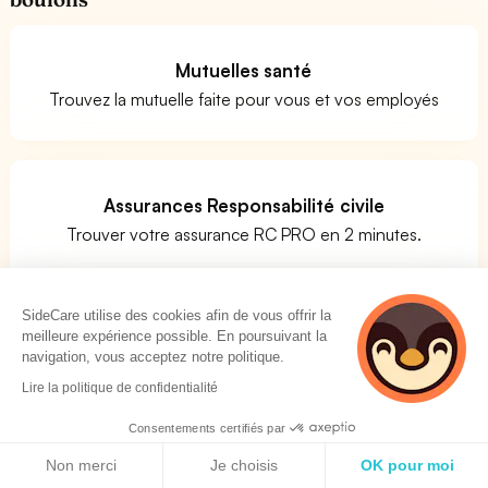
Mutuelles santé
Trouvez la mutuelle faite pour vous et vos employés
Assurances Responsabilité civile
Trouver votre assurance RC PRO en 2 minutes.
SideCare utilise des cookies afin de vous offrir la
meilleure expérience possible. En poursuivant la
Assurances prévoyance
navigation, vous acceptez notre politique.
Comparer facilement les assurances prévoyance
Lire la politique de confidentialité
Consentements certifiés par
Politique de cookies
Non merci
Je choisis
OK pour moi
Quels métiers pour le code APE 2594Z ?