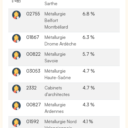
Sarthe
02755
Métallurgie
6.8 %
Belfort
Montbéliard
01867
Métallurgie
6.3 %
Drome Ardèche
00822
Métallurgie
5.7 %
Savoie
03053
Métallurgie
4.7 %
Haute-Saône
2332
Cabinets
4.7 %
d'architectes
00827
Métallurgie
4.3 %
Ardennes
01592
Métallurgie Nord
4.1 %
Valenciennois