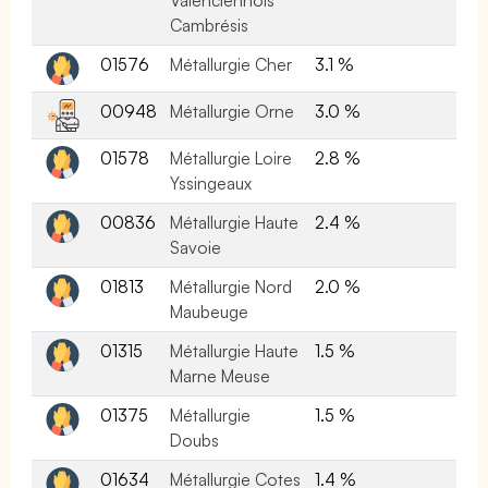
Cambrésis
01576
Métallurgie Cher
3.1 %
00948
Métallurgie Orne
3.0 %
01578
Métallurgie Loire
2.8 %
Yssingeaux
00836
Métallurgie Haute
2.4 %
Savoie
01813
Métallurgie Nord
2.0 %
Maubeuge
01315
Métallurgie Haute
1.5 %
Marne Meuse
01375
Métallurgie
1.5 %
Doubs
01634
Métallurgie Cotes
1.4 %