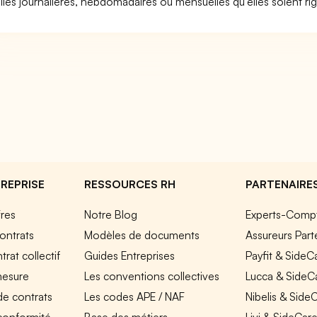
illes journalières, hebdomadaires ou mensuelles qu'elles soient ri
REPRISE
RESSOURCES RH
PARTENAIRE
fres
Notre Blog
Experts-Comp
ontrats
Modèles de documents
Assureurs Part
rat collectif
Guides Entreprises
Payfit & SideC
mesure
Les conventions collectives
Lucca & SideC
de contrats
Les codes APE / NAF
Nibelis & Side