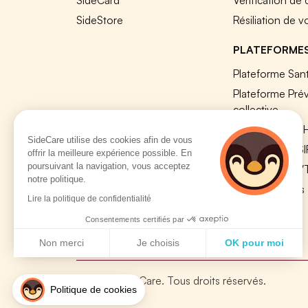
SideCard
Vérification de
SideStore
Résiliation de v
PLATEFORME
Plateforme Sant
Plateforme Pré
collective
Plateforme SIR
SideCare utilise des cookies afin de vous
Nos modules S
offrir la meilleure expérience possible. En
poursuivant la navigation, vous acceptez
Plateforme QV
notre politique.
Tous nos outils
Lire la politique de confidentialité
Consentements certifiés par
Non merci
Je choisis
OK pour moi
Axeptio consent
Plateforme de Gestion du Consentement : Personnalisez vo
© 2026 SideCare. Tous droits réservés.
Notre plateforme vous permet d'adapter et de gérer vos param
Politique de cookies