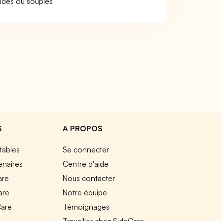
gides ou souples
S
A PROPOS
tables
Se connecter
enaires
Centre d'aide
are
Nous contacter
are
Notre équipe
Care
Témoignages