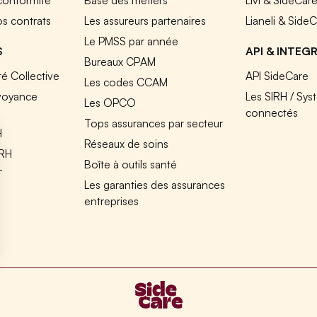
 conformité
Base des métiers
Livi & SideCar
os contrats
Les assureurs partenaires
Lianeli & Side
Le PMSS par année
S
API & INTEG
Bureaux CPAM
é Collective
API SideCare
Les codes CCAM
voyance
Les SIRH / Sys
Les OPCO
connectés
Tops assurances par secteur
H
Réseaux de soins
IRH
Boîte à outils santé
T
Les garanties des assurances
entreprises
s Options
ètres de confidentialité, en garantissant la conformité avec le