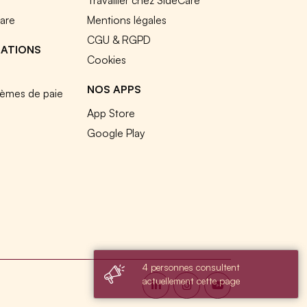
e
Travailler chez SideCare
Care
Mentions légales
CGU & RGPD
RATIONS
Cookies
NOS APPS
tèmes de paie
App Store
Google Play
4 personnes consultent
actuellement cette page
s réglementations. Personnalisez vos préférences pour contrôler