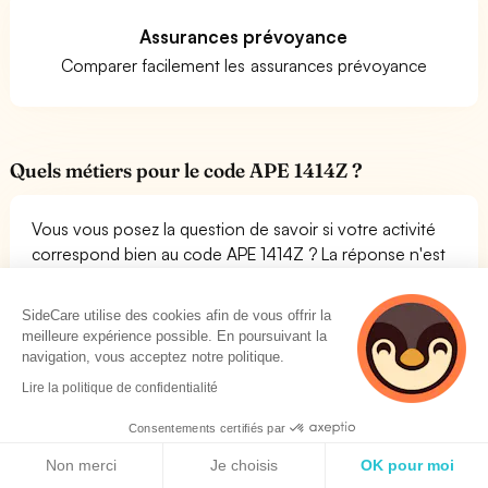
Assurances prévoyance
Comparer facilement les assurances prévoyance
Quels métiers pour le code APE 1414Z ?
Vous vous posez la question de savoir si votre activité
correspond bien au code APE 1414Z ? La réponse n'est
pas évidente. Il n'existe pas de liste de métiers clairs
pour l'activité Fabrication de vêtements de dessous. La
SideCare utilise des cookies afin de vous offrir la
meilleure option est de prendre une société similaire à la
meilleure expérience possible. En poursuivant la
vôtre et de voir quel est son code d'activité. Si vous
navigation, vous acceptez notre politique.
êtes chef d'entreprise en cours de création ou que vous
Lire la politique de confidentialité
reprenez une entreprise et que vous désirez connaître si
son code APE ou NAF est bien le 1414Z, contactez
Consentements certifiés par
SideCare.
Politique de cookies
Non merci
Je choisis
OK pour moi