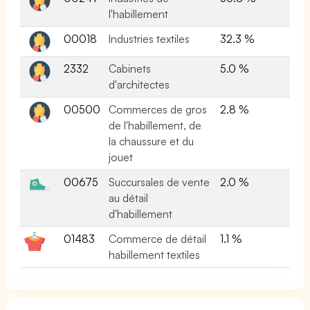
l'habillement
00018
Industries textiles
32.3 %
2332
Cabinets
5.0 %
d'architectes
00500
Commerces de gros
2.8 %
de l'habillement, de
la chaussure et du
jouet
00675
Succursales de vente
2.0 %
au détail
d'habillement
01483
Commerce de détail
1.1 %
habillement textiles