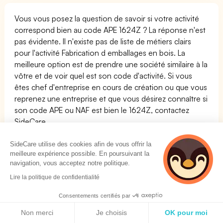
Vous vous posez la question de savoir si votre activité
correspond bien au code APE 1624Z ? La réponse n'est
pas évidente. Il n'existe pas de liste de métiers clairs
pour l'activité Fabrication d emballages en bois. La
meilleure option est de prendre une société similaire à la
vôtre et de voir quel est son code d'activité. Si vous
êtes chef d'entreprise en cours de création ou que vous
reprenez une entreprise et que vous désirez connaître si
son code APE ou NAF est bien le 1624Z, contactez
SideCare.
La liste des métiers possibles pour le code APE
SideCare utilise des cookies afin de vous offrir la
1624Z :
meilleure expérience possible. En poursuivant la
Nom du métier
Famille
navigation, vous acceptez notre politique.
Lire la politique de confidentialité
Graveur / Graveuse sur bois
ARTS ET
FACONNAGE
Consentements certifiés par
D''OUVRAGES
Politique de cookies
Non merci
Je choisis
OK pour moi
D''ART