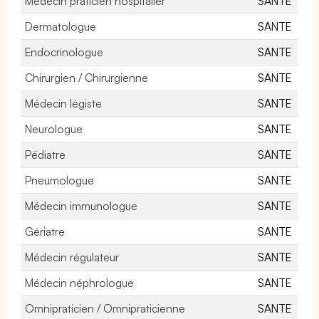
Médecin praticien hospitalier
SANTE
Dermatologue
SANTE
Endocrinologue
SANTE
Chirurgien / Chirurgienne
SANTE
Médecin légiste
SANTE
Neurologue
SANTE
Pédiatre
SANTE
Pneumologue
SANTE
Médecin immunologue
SANTE
Gériatre
SANTE
Médecin régulateur
SANTE
Médecin néphrologue
SANTE
Omnipraticien / Omnipraticienne
SANTE