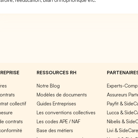
atoire, rééducation, bilan orthophonique etc.
REPRISE
RESSOURCES RH
PARTENAIRE
fres
Notre Blog
Experts-Comp
ontrats
Modèles de documents
Assureurs Part
rat collectif
Guides Entreprises
Payfit & SideC
mesure
Les conventions collectives
Lucca & SideC
de contrats
Les codes APE / NAF
Nibelis & Side
 conformité
Base des métiers
Livi & SideCar