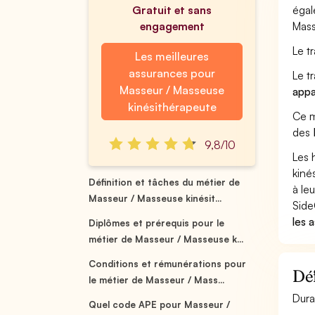
Gratuit et sans
égal
engagement
Mass
Le t
Les meilleures
assurances pour
Le t
Masseur / Masseuse
appa
kinésithérapeute
Ce m
des
9,8/10
Les 
kiné
Définition et tâches du métier de
à leu
Masseur / Masseuse kinésit...
Side
les 
Diplômes et prérequis pour le
métier de Masseur / Masseuse k...
Conditions et rémunérations pour
Déf
le métier de Masseur / Mass...
Dura
Quel code APE pour Masseur /