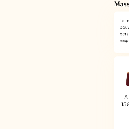
Mass
Le m
pouv
pers
respo
À 
15