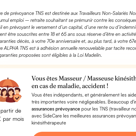
fre de prévoyance TNS est destinée aux Travailleurs Non-Salariés No
umul emploi – retraite souhaitant se prémunir contre les conséquen
ail en prévoyant le versement d’un capital, d’une rente ou d’indemnit
ent être souscrites entre 18 et 65 ans sous réserve d’être en activi
aranties décès, à votre 70e anniversaire et, au plus tard, à votre 67e
fre ALPHA TNS est à adhésion annuelle renouvelable par tacite recon
garanties proposées sont éligibles à la Loi Madelin.
Vous êtes Masseur / Masseuse kinésit
en cas de maladie, accident !
Vous êtes indépendants, et généralement les aide
très importantes voire négligeables. Beaucoup d
assurances prévoyance
pour les TNS (travailleur 
partir de
avec SideCare les meilleures assurances prévoya
€ par mois
kinésithérapeute