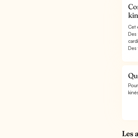
Con
ki
Cet 
Des 
card
Des 
Qu
Pour
kiné
Les 