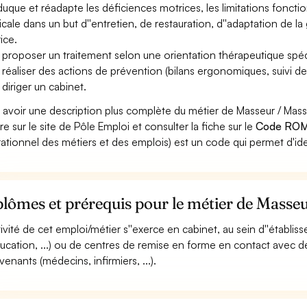
uque et réadapte les déficiences motrices, les limitations fonctio
cale dans un but d''entretien, de restauration, d''adaptation de la 
ice.
 proposer un traitement selon une orientation thérapeutique spécif
 réaliser des actions de prévention (bilans ergonomiques, suivi de sp
 diriger un cabinet.
 avoir une description plus complète du métier de Masseur / Ma
re sur le site de Pôle Emploi et consulter la fiche sur le
Code ROM
ationnel des métiers et des emplois) est un code qui permet d'ide
lômes et prérequis pour le métier de Masse
ctivité de cet emploi/métier s''exerce en cabinet, au sein d''établis
ucation, ...) ou de centres de remise en forme en contact avec des
venants (médecins, infirmiers, ...).