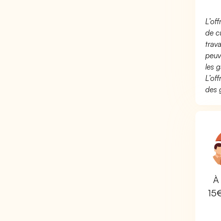
L’of
de c
trav
peuv
les g
L’of
des 
À 
15