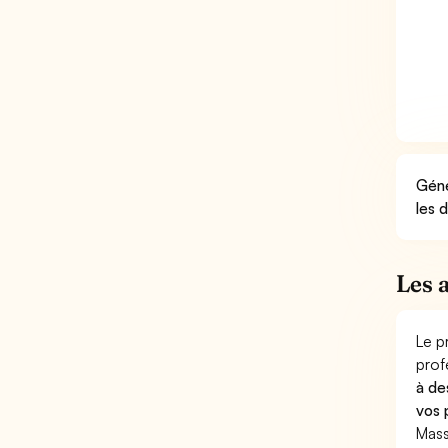
Géné
les 
Les 
Le p
prof
à de
vos 
Mass