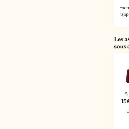
Exem
rapp
Les a
sous 
À 
15
C