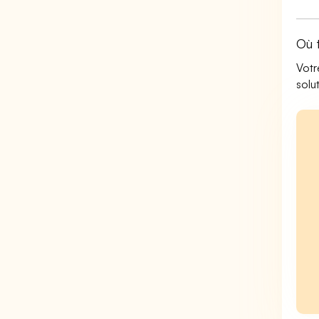
Où 
Votr
solu