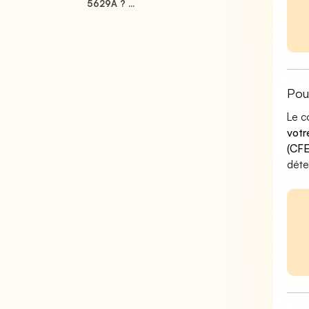
5629A ? ...
Pou
Le c
votr
(CFE
déte