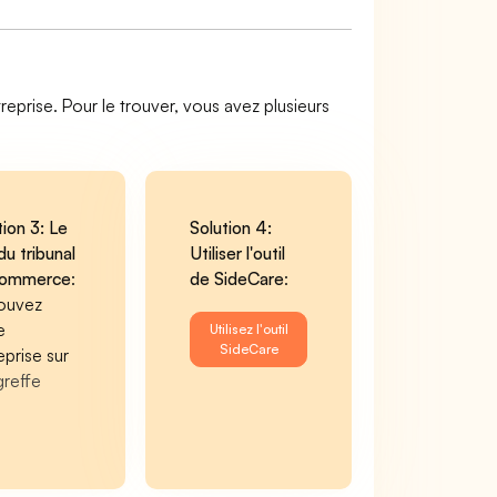
reprise. Pour le trouver, vous avez plusieurs
tion 3: Le
Solution 4:
du tribunal
Utiliser l'outil
commerce
:
de SideCare
:
ouvez
e
Utilisez l'outil
SideCare
eprise sur
greffe