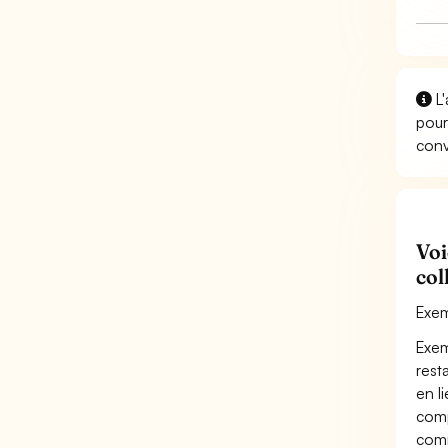
L'
pour
conv
Voi
col
Exem
Exem
rest
en l
comp
comm