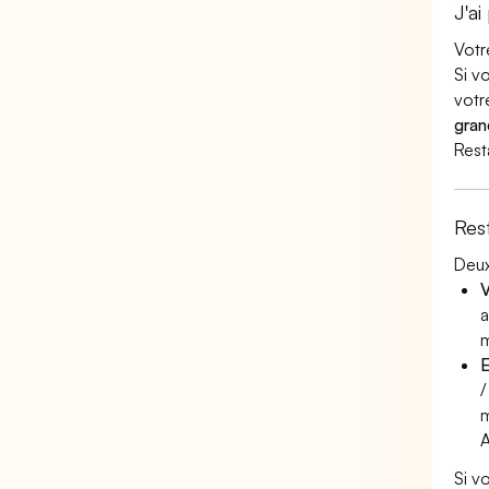
J'ai
Votr
Si v
votr
gran
Rest
Res
Deux
V
a
m
E
/
m
Si v