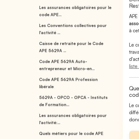
Res
Les assurances obligatoires pour le
code APE...
APE 
asso
Les Conventions collectives pour
à cet
l'activité ...
Caisse de retraite pour le Code
Le c
APE 5629A ...
trav
d'ac
Code APE 5629A Auto-
list
entrepreneur et Micro-en...
Code APE 5629A Profession
libérale
Quel
cod
5629A - OPCO - OPCA - Instituts
de Formation...
Le c
diff
Les assurances obligatoires pour
donc
l'activité:...
Quels métiers pour le code APE