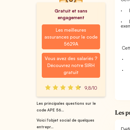
·
Gratuit et sans
engagement
·
exem
Les meilleures
assurances pour le code
5629A
Cet
Vous avez des salariés ?
·
Découvrez notre SIRH
·
gratuit
9,8/10
Les principales questions sur le
code APE 56...
Les p
Voici l'objet social de quelques
entrepr...
Déf