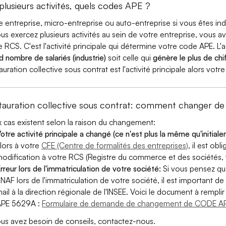
 plusieurs activités, quels codes APE ?
e entreprise, micro-entreprise ou auto-entreprise si vous êtes 
ous exercez plusieurs activités au sein de votre entreprise, vous a
e RCS. C'est l'activité principale qui détermine votre code APE. L'a
d nombre de salariés (industrie)
soit celle qui
génère le plus de chif
auration collective sous contrat est l'activité principale alors vo
tauration collective sous contrat: comment changer d
 cas existent selon la raison du changement:
otre activité principale a changé (ce n'est plus la même qu'initial
lors à votre
CFE (Centre de formalités des entreprises)
, il est ob
odification à votre RCS (Registre du commerce et des sociétés, v
rreur lors de l'immatriculation de votre société:
Si vous pensez qu
 NAF lors de l'immatriculation de votre société, il est important de 
ail à la direction régionale de l'INSEE. Voici le document à remp
APE 5629A :
Formulaire de demande de changement de CODE AP
ous avez besoin de conseils, contactez-nous.