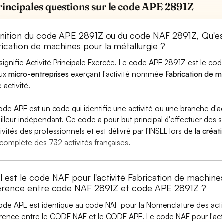
rincipales questions sur le code APE 2891Z
inition du code APE 2891Z ou du code NAF 2891Z, Qu'
rication de machines pour la métallurgie ?
signifie Activité Principale Exercée. Le code APE 2891Z est le c
aux
micro-entreprises
exerçant l'activité nommée
Fabrication de m
 activité.
ode APE est un code qui identifie une activité ou une branche d'a
ailleur indépendant. Ce code a pour but principal d'effectuer des st
tivités des professionnels et est délivré par l'INSEE lors de
la créat
e complète des 732 activités françaises
.
 est le code NAF pour l'activité Fabrication de machines
férence entre code NAF 2891Z et code APE 2891Z ?
ode APE est identique au code NAF pour la Nomenclature des activi
érence entre le CODE NAF et le CODE APE. Le code NAF pour l'acti