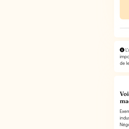
L'
impo
de l
Voi
mac
Exem
indu
Négo