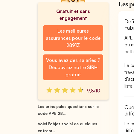
Les p
Gratuit et sans
engagement
Déf
Fab
Les meilleures
APE 
assurances pour le code
ou 
2891Z
cette
Vous avez des salariés ?
Le c
Découvrez notre SIRH
trav
gratuit
d'ac
list
9,8/10
Quel
Les principales questions sur le
dif
code APE 28...
Le c
Voici l'objet social de quelques
diff
entrepr...