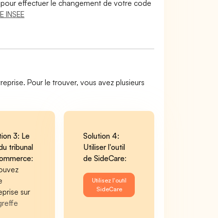
lir pour effectuer le changement de votre code
E INSEE
reprise. Pour le trouver, vous avez plusieurs
tion 3: Le
Solution 4:
du tribunal
Utiliser l'outil
commerce
:
de SideCare
:
ouvez
e
Utilisez l'outil
SideCare
eprise sur
greffe