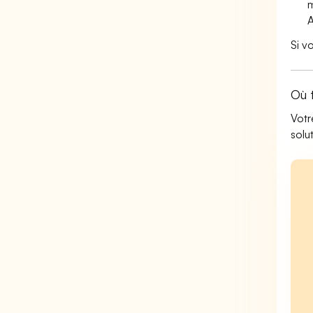
m
A
Si v
Où 
Votr
solu