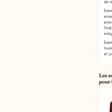
de r
Exem
ense
pres
l'in
inté
Exem
tout
et, 
Les a
pour 