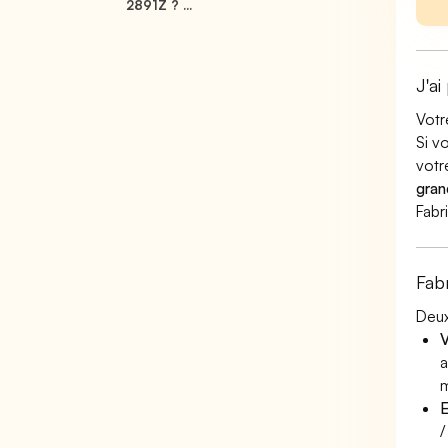
2891Z ? ...
J'ai
Votr
Si v
votr
gran
Fabr
Fab
Deux
V
a
m
E
/