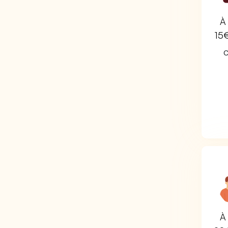
À 
15
C
À 