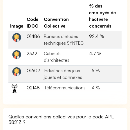
% des
employés de
Code
Convention
l'activité
Image
IDCC
Collective
concernés
01486
Bureaux d'études
92.4 %
techniques SYNTEC
2332
Cabinets
4.7 %
d'architectes
01607
Industries des jeux
1.5 %
jouets et connexes
02148
Télécommunications
1.4 %
Quelles conventions collectives pour le code APE
5821Z ?