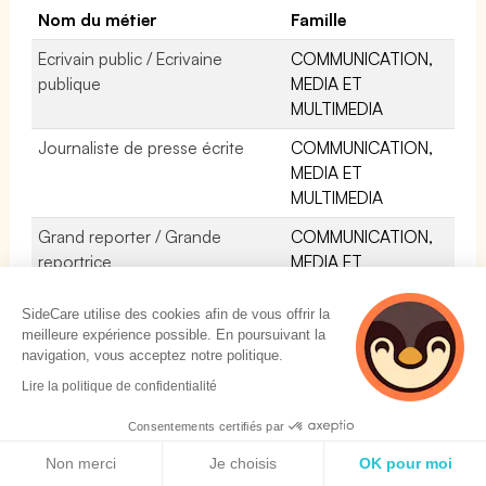
Nom du métier
Famille
Ecrivain public / Ecrivaine
COMMUNICATION,
publique
MEDIA ET
MULTIMEDIA
Journaliste de presse écrite
COMMUNICATION,
MEDIA ET
MULTIMEDIA
Grand reporter / Grande
COMMUNICATION,
reportrice
MEDIA ET
MULTIMEDIA
SideCare utilise des cookies afin de vous offrir la
Level designer - jeux web
COMMUNICATION,
meilleure expérience possible. En poursuivant la
online
MEDIA ET
navigation, vous acceptez notre politique.
MULTIMEDIA
Lire la politique de confidentialité
Responsable média
COMMUNICATION,
Consentements certifiés par
MEDIA ET
Politique de cookies
MULTIMEDIA
Non merci
Je choisis
OK pour moi